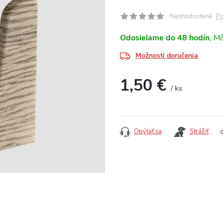
Po
Neohodnotené
Odosielame do 48 hodín
Možnosti doručenia
1,50 €
/ ks
Jednotková cena:
Opýtať sa
Strážiť