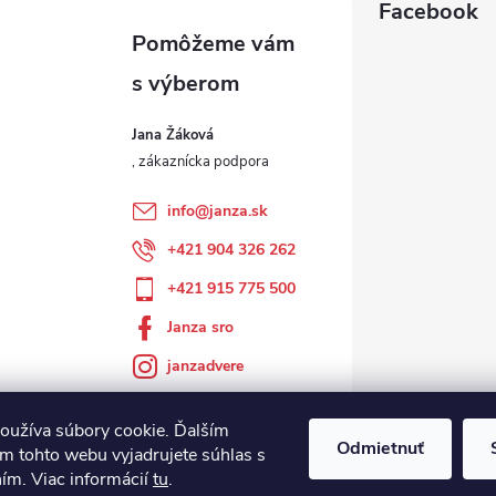
Facebook
Jana Žáková
info
@
janza.sk
+421 904 326 262
+421 915 775 500
Janza sro
janzadvere
oužíva súbory cookie. Ďalším
Odmietnuť
m tohto webu vyjadrujete súhlas s
ním. Viac informácií
tu
.