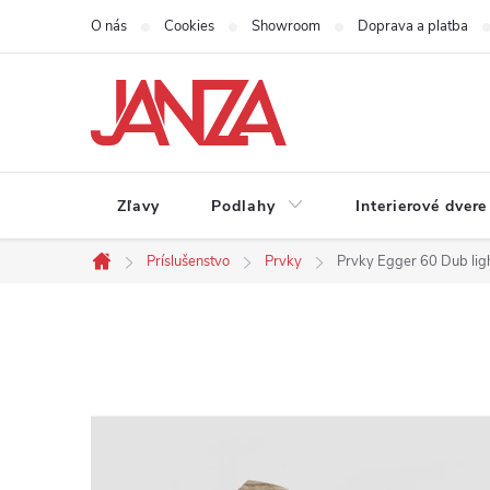
Prejsť na obsah
O nás
Cookies
Showroom
Doprava a platba
Zľavy
Podlahy
Interierové dvere
Príslušenstvo
Prvky
Prvky Egger 60 Dub lig
Domov