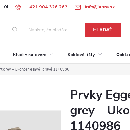
+421 904 326 262
info@janza.sk
Obchodné podmienky
Reklamačné podmienky
Podmienky ochra
HĽADAŤ
Kľučky na dvere
Soklové lišty
Obkla
ht grey – Ukončenie ľavé+pravé 1140986
Prvky Egge
grey – Uko
1140986