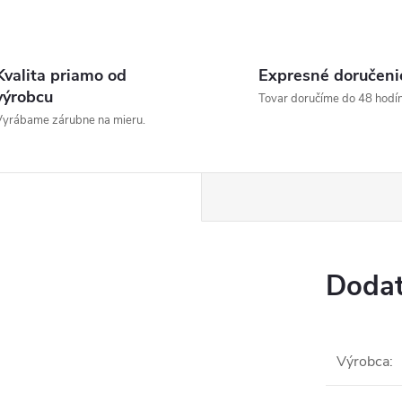
Kvalita priamo od
Expresné doručeni
výrobcu
Tovar doručíme do 48 hodín
yrábame zárubne na mieru.
Dodat
Výrobca
: