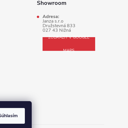
Showroom
Adresa:
Janza s.r.o
Družstevná 833
027 43 Nižná
ZOBRAZIŤ V GOOGLE
MAPS
Súhlasím