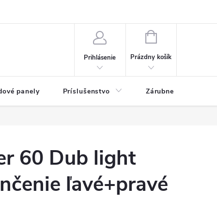
ny osobných údajov
Blog
NÁKUPNÝ KOŠÍK
Prázdny košík
Prihlásenie
dové panely
Príslušenstvo
Zárubne
Stave
r 60 Dub light
nčenie ľavé+pravé