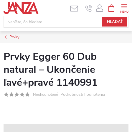
Prejsť na obsah
NÁKUPNÝ
HĽADAŤ
Prvky
Prvky Egger 60 Dub
natural – Ukončenie
ľavé+pravé 1140991
Podrobnosti hodnotenia
Neohodnotené