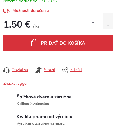
13.8.2026
Možnosti doručenia
1,50 €
/ ks
Jednotková cena:
PRIDAŤ DO KOŠÍKA
Opýtať sa
Strážiť
Zdieľať
Značka:
Egger
Špičkové dvere a zárubne
S dlhou životnosťou.
Kvalita priamo od výrobcu
Vyrábame zárubne na mieru.