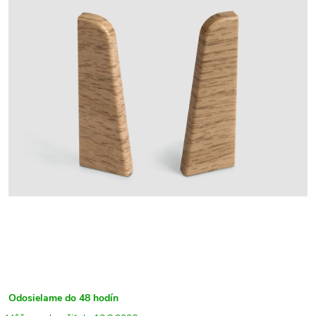
Odosielame do 48 hodín