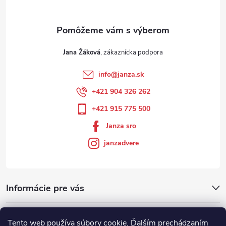
Jana Žáková
info
@
janza.sk
+421 904 326 262
+421 915 775 500
Janza sro
janzadvere
Informácie pre vás
Facebook
Tento web používa súbory cookie. Ďalším prechádzaním