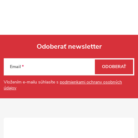
Odoberať newsletter
Zápätie
Email
ODOBERAŤ
Vložením e-mailu súhlasíte s
podmienkami ochrany osobných
údajov