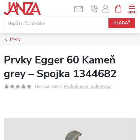
Prejsť na obsah
NÁKUPNÝ
HĽADAŤ
Prvky
Prvky Egger 60 Kameň
grey – Spojka 1344682
Podrobnosti hodnotenia
Neohodnotené