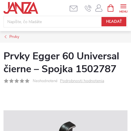
Prejsť na obsah
NÁKUPNÝ
HĽADAŤ
Prvky
Prvky Egger 60 Universal
čierne – Spojka 1502787
Podrobnosti hodnotenia
Neohodnotené