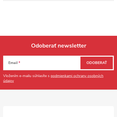
Odoberať newsletter
Zápätie
Email
ODOBERAŤ
Vložením e-mailu súhlasíte s
podmienkami ochrany osobných
údajov