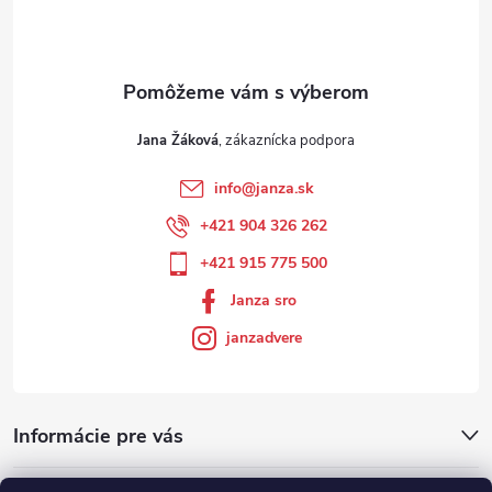
Jana Žáková
info
@
janza.sk
+421 904 326 262
+421 915 775 500
Janza sro
janzadvere
Informácie pre vás