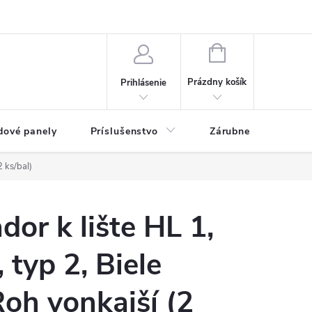
ny osobných údajov
Blog
NÁKUPNÝ KOŠÍK
Prázdny košík
Prihlásenie
dové panely
Príslušenstvo
Zárubne
Stave
2 ks/bal)
dor k lište HL 1,
 typ 2, Biele
oh vonkajší (2