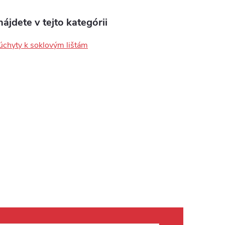
ájdete v tejto kategórii
úchyty k soklovým lištám