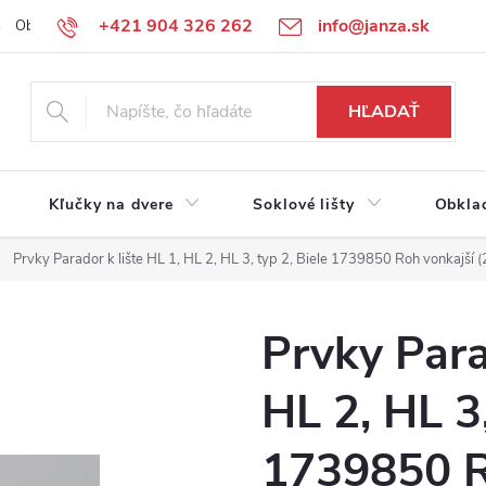
+421 904 326 262
info@janza.sk
Obchodné podmienky
Reklamačné podmienky
Podmienky ochra
HĽADAŤ
Kľučky na dvere
Soklové lišty
Obkla
Prvky Parador k lište HL 1, HL 2, HL 3, typ 2, Biele 1739850 Roh vonkajší (
Prvky Para
HL 2, HL 3,
1739850 R