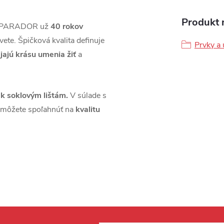
Produkt n
áh PARADOR už
40 rokov
vete. Špičková kvalita definuje
Prvky a 
jajú krásu umenia žiť
a
 k soklovým lištám.
V súlade s
 môžete spoľahnúť na
kvalitu