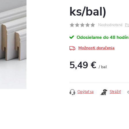
ks/bal)
Po
Neohodnotené
Odosielame do 48 hodín
Možnosti doručenia
5,49 €
/ bal
Jednotková cena:
Opýtať sa
Strážiť