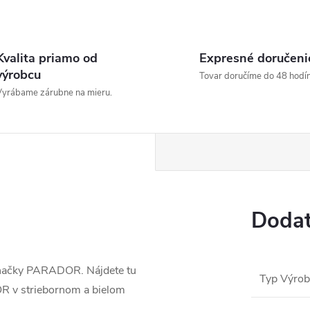
Kvalita priamo od
Expresné doručeni
výrobcu
Tovar doručíme do 48 hodín
yrábame zárubne na mieru.
Dodat
značky PARADOR. Nájdete tu
Typ Výro
OR v striebornom a bielom