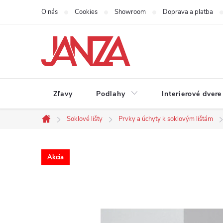
Prejsť na obsah
O nás
Cookies
Showroom
Doprava a platba
Zľavy
Podlahy
Interierové dvere
Soklové lišty
Prvky a úchyty k soklovým lištám
Domov
Akcia