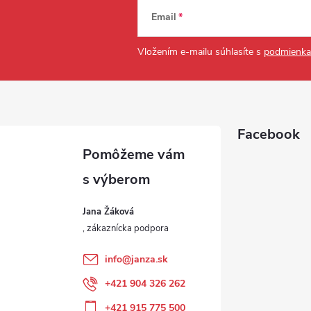
Email
Vložením e-mailu súhlasíte s
podmienka
Facebook
Jana Žáková
info
@
janza.sk
+421 904 326 262
+421 915 775 500