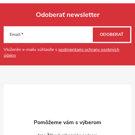
Odoberať newsletter
Zápätie
Email
ODOBERAŤ
Vložením e-mailu súhlasíte s
podmienkami ochrany osobných
údajov