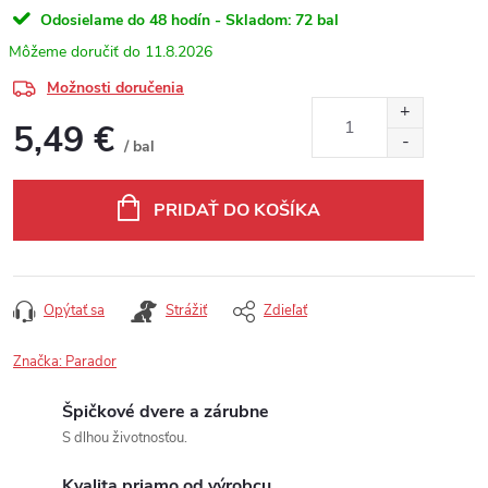
Odosielame do 48 hodín - Skladom:
72 bal
11.8.2026
Možnosti doručenia
5,49 €
/ bal
Jednotková cena:
PRIDAŤ DO KOŠÍKA
Opýtať sa
Strážiť
Zdieľať
Značka:
Parador
Špičkové dvere a zárubne
S dlhou životnosťou.
Kvalita priamo od výrobcu