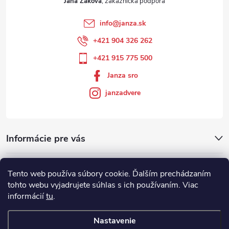
Jana Žáková
info
@
janza.sk
+421 904 326 262
+421 915 775 500
Janza sro
janzadvere
Informácie pre vás
Facebook
Tento web používa súbory cookie. Ďalším prechádzaním
tohto webu vyjadrujete súhlas s ich používaním. Viac
informácií
tu
.
Showroom
Nastavenie