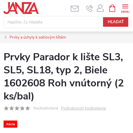
Prejsť na obsah
NÁKUPNÝ
HĽADAŤ
Prvky a úchyty k soklovým lištám
Prvky Parador k lište SL3,
SL5, SL18, typ 2, Biele
1602608 Roh vnútorný (2
ks/bal)
Podrobnosti hodnotenia
Neohodnotené
Akcia