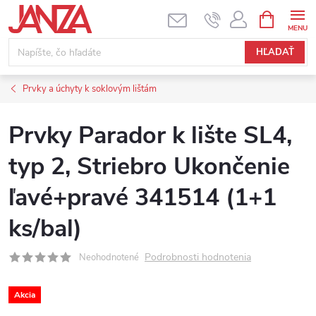
Prejsť na obsah
NÁKUPNÝ
HĽADAŤ
Prvky a úchyty k soklovým lištám
Prvky Parador k lište SL4,
typ 2, Striebro Ukončenie
ľavé+pravé 341514 (1+1
ks/bal)
Podrobnosti hodnotenia
Neohodnotené
Akcia