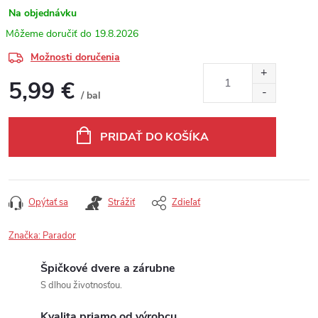
Na objednávku
19.8.2026
Možnosti doručenia
5,99 €
/ bal
Jednotková cena:
PRIDAŤ DO KOŠÍKA
Opýtať sa
Strážiť
Zdieľať
Značka:
Parador
Špičkové dvere a zárubne
S dlhou životnosťou.
Kvalita priamo od výrobcu