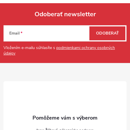
Odoberať newsletter
Zápätie
Email
ODOBERAŤ
Vložením e-mailu súhlasíte s
podmienkami ochrany osobných
údajov