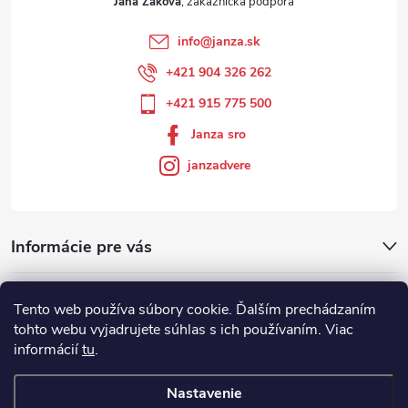
Jana Žáková
info
@
janza.sk
+421 904 326 262
+421 915 775 500
Janza sro
janzadvere
Informácie pre vás
Facebook
Tento web používa súbory cookie. Ďalším prechádzaním
tohto webu vyjadrujete súhlas s ich používaním. Viac
informácií
tu
.
Showroom
Nastavenie