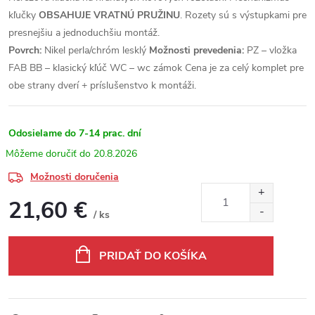
kľučky
OBSAHUJE VRATNÚ PRUŽINU
. Rozety sú s výstupkami pre
presnejšiu a jednoduchšiu montáž.
Povrch:
Nikel perla/chróm lesklý
Možnosti prevedenia:
PZ – vložka
FAB BB – klasický kľúč WC – wc zámok Cena je za celý komplet pre
obe strany dverí + príslušenstvo k montáži.
Odosielame do 7-14 prac. dní
20.8.2026
Možnosti doručenia
21,60 €
/ ks
Jednotková cena:
PRIDAŤ DO KOŠÍKA