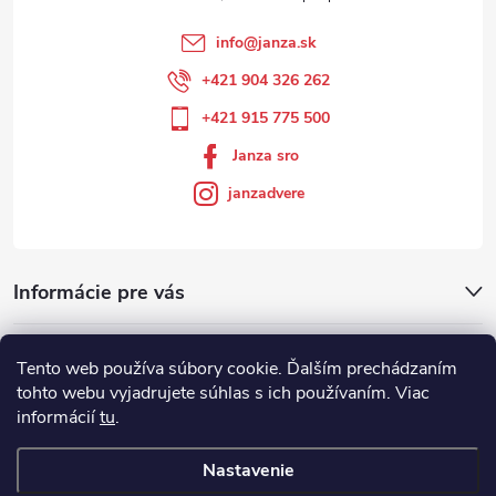
info
@
janza.sk
+421 904 326 262
+421 915 775 500
Janza sro
janzadvere
Informácie pre vás
Facebook
Tento web používa súbory cookie. Ďalším prechádzaním
tohto webu vyjadrujete súhlas s ich používaním. Viac
informácií
tu
.
Showroom
Nastavenie