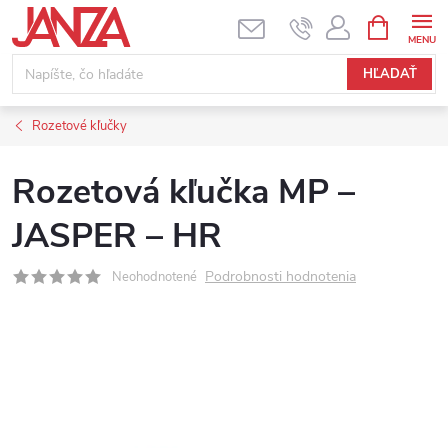
Prejsť na obsah
NÁKUPNÝ
HĽADAŤ
Rozetové kľučky
Rozetová kľučka MP –
JASPER – HR
Podrobnosti hodnotenia
Neohodnotené