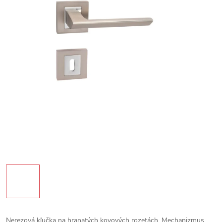
Nerezová kľučka na hranatých kovových rozetách. Mechanizmus