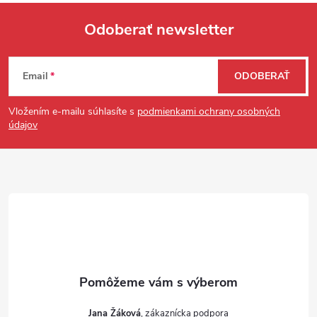
Odoberať newsletter
Zápätie
Email
ODOBERAŤ
Vložením e-mailu súhlasíte s
podmienkami ochrany osobných
údajov
Jana Žáková