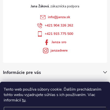
Jana Žáková
info
@
janza.sk
+421 904 326 262
+421 915 775 500
Janza sro
janzadvere
Informácie pre vás
Facebook
Tento web používa súbory cookie. Ďalším prechádzaním
tohto webu vyjadrujete súhlas s ich používaním. Viac
informácií
tu
.
Showroom