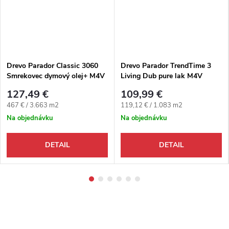
Drevo Parador Classic 3060
Drevo Parador TrendTime 3
Smrekovec dymový olej+ M4V
Living Dub pure lak M4V
127,49 €
109,99 €
Jednotková cena:
Jednotková cena:
467 € / 3.663 m2
119,12 € / 1.083 m2
Na objednávku
Na objednávku
DETAIL
DETAIL