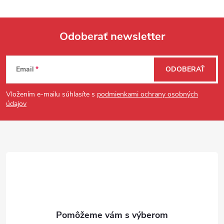
Odoberať newsletter
Zápätie
Email
ODOBERAŤ
Vložením e-mailu súhlasíte s
podmienkami ochrany osobných
údajov