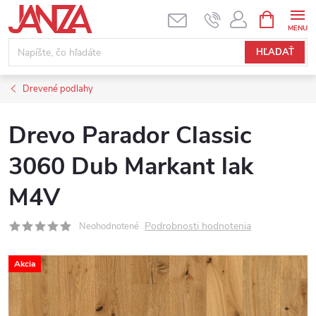
Prejsť na obsah
NÁKUPNÝ
HĽADAŤ
Drevené podlahy
Drevo Parador Classic
3060 Dub Markant lak
M4V
Podrobnosti hodnotenia
Neohodnotené
Akcia