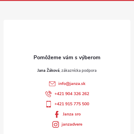
Jana Žáková
info
@
janza.sk
+421 904 326 262
+421 915 775 500
Janza sro
janzadvere