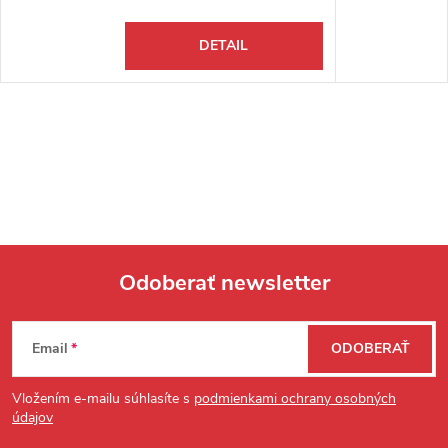
DETAIL
Odoberať newsletter
Zápätie
Email
ODOBERAŤ
Vložením e-mailu súhlasíte s
podmienkami ochrany osobných
údajov