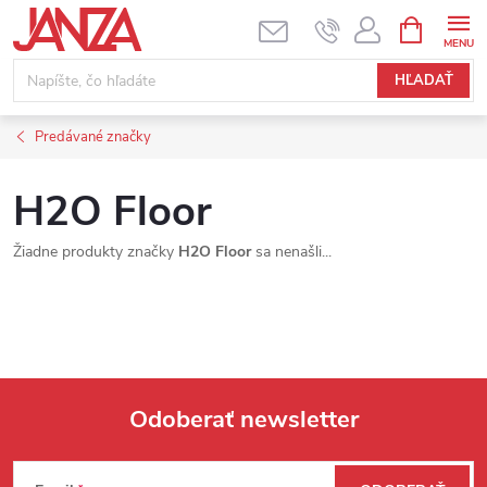
Prejsť na obsah
NÁKUPNÝ
HĽADAŤ
Predávané značky
H2O Floor
Žiadne produkty značky
H2O Floor
sa nenašli...
Odoberať newsletter
Zápätie