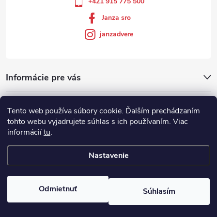
+421 915 775 500
Janza sro
janzadvere
Informácie pre vás
Facebook
Tento web používa súbory cookie. Ďalším prechádzaním
tohto webu vyjadrujete súhlas s ich používaním. Viac
informácií
tu
.
Showroom
Nastavenie
Copyright 2026
Janza.sk
. Všetky práva vyhradené.
Odmietnuť
Súhlasím
Vytvoril Shoptet