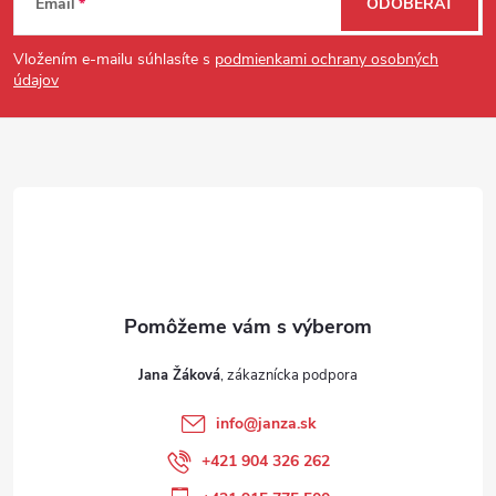
Email
ODOBERAŤ
Vložením e-mailu súhlasíte s
podmienkami ochrany osobných
údajov
Jana Žáková
info
@
janza.sk
+421 904 326 262