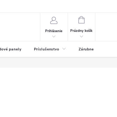
ny osobných údajov
Blog
NÁKUPNÝ KOŠÍK
Prázdny košík
Prihlásenie
dové panely
Príslušenstvo
Zárubne
Stave