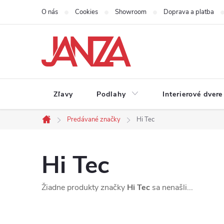
Prejsť na obsah
O nás
Cookies
Showroom
Doprava a platba
Zľavy
Podlahy
Interierové dvere
Predávané značky
Hi Tec
Domov
Hi Tec
Žiadne produkty značky
Hi Tec
sa nenašli...