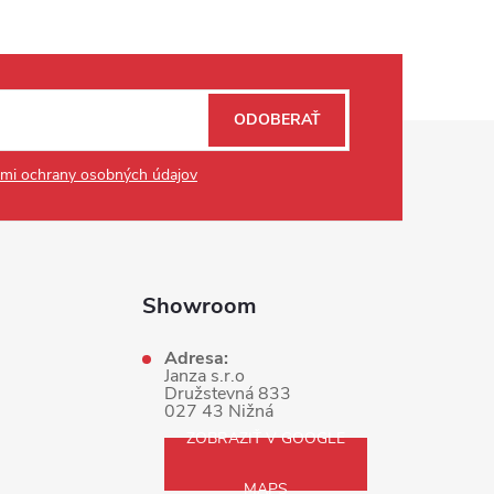
ODOBERAŤ
mi ochrany osobných údajov
Showroom
Adresa:
Janza s.r.o
Družstevná 833
027 43 Nižná
ZOBRAZIŤ V GOOGLE
MAPS