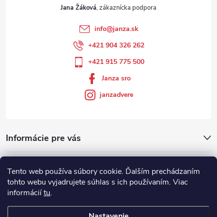
Jana Žáková
info
@
janza.sk
+421 904 326 262
+421 915 775 500
Janza sro
janzadvere
Informácie pre vás
Facebook
Tento web používa súbory cookie. Ďalším prechádzaním
tohto webu vyjadrujete súhlas s ich používaním. Viac
informácií
tu
.
Showroom
Nastavenie