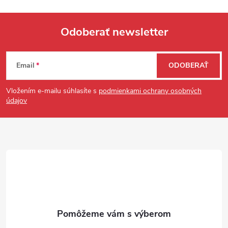
Odoberať newsletter
Zápätie
Email
ODOBERAŤ
Vložením e-mailu súhlasíte s
podmienkami ochrany osobných
údajov