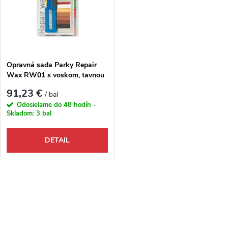
Opravná sada Parky Repair
Wax RW01 s voskom, tavnou
pištoľou a škrabkou
91,23 €
/ bal
Odosielame do 48 hodín -
Skladom:
3 bal
DETAIL
Ovládacie prvky výpisu