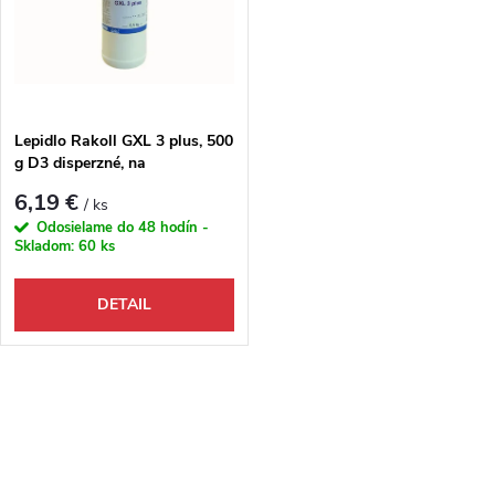
Lepidlo Rakoll GXL 3 plus, 500
g D3 disperzné, na
perodrážku/clic
6,19 €
/ ks
Odosielame do 48 hodín -
Skladom:
60 ks
DETAIL
Ovládacie prvky výpisu