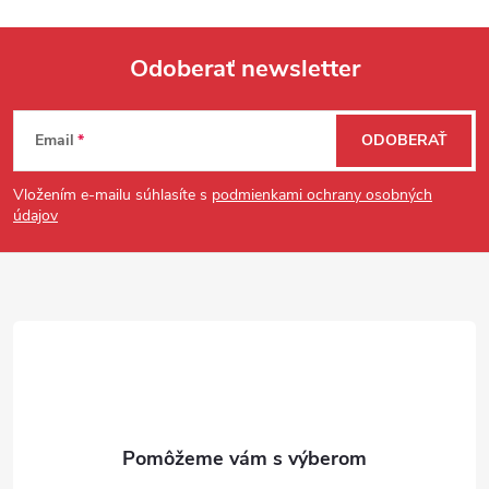
Odoberať newsletter
Zápätie
Email
ODOBERAŤ
Vložením e-mailu súhlasíte s
podmienkami ochrany osobných
údajov