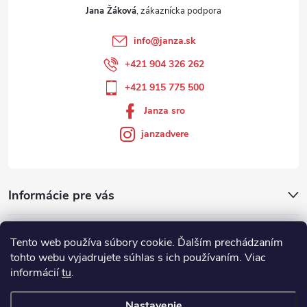
Jana Žáková
info
@
janza.sk
+421 904 326 262
+421 915 775 500
Janza sro
janzadvere
Informácie pre vás
Facebook
Tento web používa súbory cookie. Ďalším prechádzaním
tohto webu vyjadrujete súhlas s ich používaním. Viac
informácií
tu
.
Showroom
Nastavenie