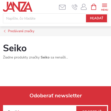
Prejsť na obsah
NÁKUPNÝ
HĽADAŤ
Predávané značky
Seiko
Žiadne produkty značky
Seiko
sa nenašli...
Odoberať newsletter
Zápätie