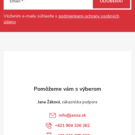
Email
ODOBERAŤ
Vložením e-mailu súhlasíte s
podmienkami ochrany osobných
údajov
Jana Žáková
info
@
janza.sk
+421 904 326 262