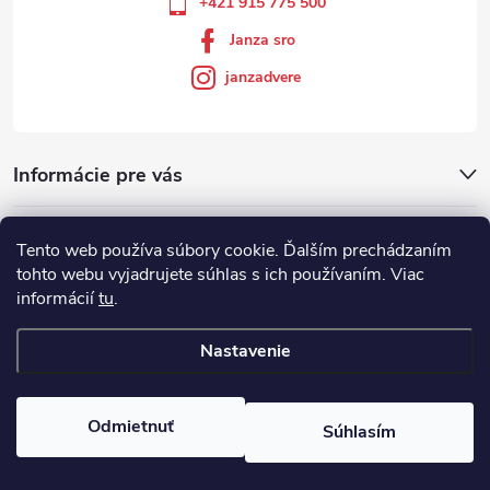
+421 915 775 500
Janza sro
janzadvere
Informácie pre vás
Facebook
Tento web používa súbory cookie. Ďalším prechádzaním
tohto webu vyjadrujete súhlas s ich používaním. Viac
informácií
tu
.
Showroom
Nastavenie
Copyright 2026
Janza.sk
. Všetky práva vyhradené.
Odmietnuť
Súhlasím
Vytvoril Shoptet