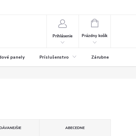
ny osobných údajov
Blog
NÁKUPNÝ KOŠÍK
Prázdny košík
Prihlásenie
dové panely
Príslušenstvo
Zárubne
Stave
DÁVANEJŠIE
ABECEDNE