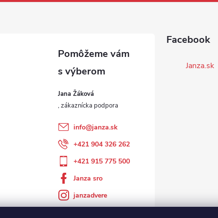
Facebook
Janza.sk
Jana Žáková
info
@
janza.sk
+421 904 326 262
+421 915 775 500
Janza sro
janzadvere