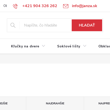
+421 904 326 262
info@janza.sk
Obchodné podmienky
Reklamačné podmienky
Podmienky ochra
HĽADAŤ
Kľučky na dvere
Soklové lišty
Obkla
EJŠIE
NAJDRAHŠIE
NAJPRE