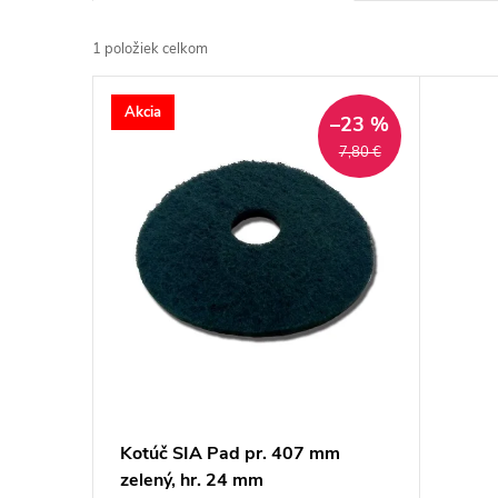
1
položiek celkom
Výpis produktov
Akcia
–23 %
7,80 €
Kotúč SIA Pad pr. 407 mm
zelený, hr. 24 mm