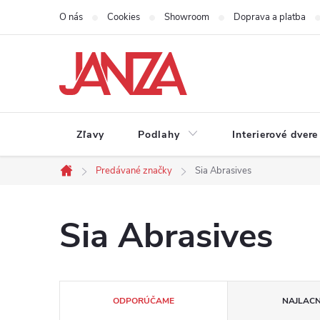
Prejsť na obsah
O nás
Cookies
Showroom
Doprava a platba
Zľavy
Podlahy
Interierové dvere
Predávané značky
Sia Abrasives
Domov
Sia Abrasives
Radenie produktov
ODPORÚČAME
NAJLACN