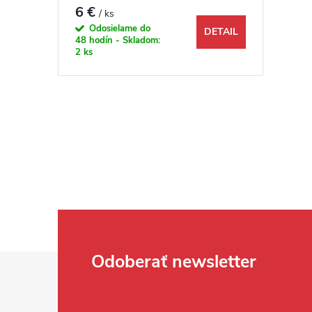
6 €
/ ks
Odosielame do
DETAIL
48 hodín - Skladom:
2 ks
Ovládacie prvky výpisu
Zápätie
Odoberať newsletter