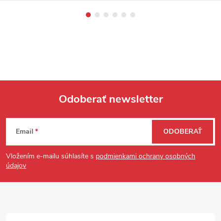
Odoberať newsletter
Zápätie
Email
ODOBERAŤ
Vložením e-mailu súhlasíte s
podmienkami ochrany osobných
údajov