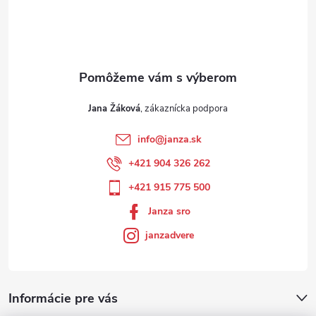
Jana Žáková
info
@
janza.sk
+421 904 326 262
+421 915 775 500
Janza sro
janzadvere
Informácie pre vás