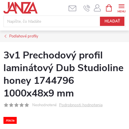
Prejsť na obsah
NÁKUPNÝ
HĽADAŤ
Podlahové profily
3v1 Prechodový profil
laminátový Dub Studioline
honey 1744796
1000x48x9 mm
Podrobnosti hodnotenia
Neohodnotené
Akcia