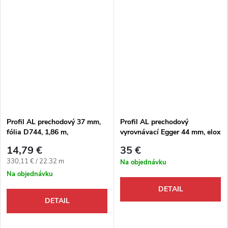
Profil AL prechodový 37 mm,
Profil AL prechodový
fólia D744, 1,86 m,
vyrovnávací Egger 44 mm, elox
samolepiaco-narážací oblý,
Striebro, 1 m, skrutkovací na
14,79 €
35 €
3v1 Egger
podlahy hr. 6,5-16 mm, Typ
Jednotková cena:
330,11 € / 22.32 m
Na objednávku
102 - 1483118
Na objednávku
DETAIL
DETAIL