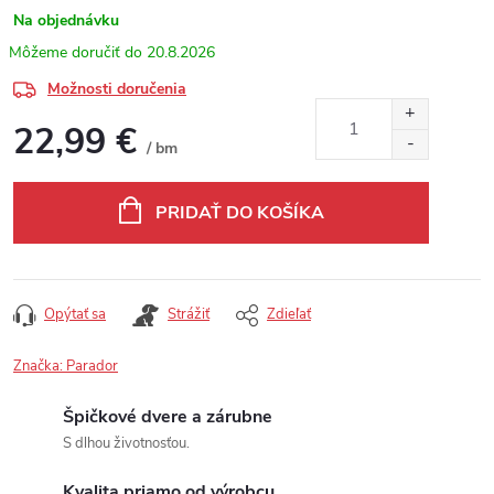
Na objednávku
20.8.2026
Možnosti doručenia
22,99 €
/ bm
Jednotková cena:
PRIDAŤ DO KOŠÍKA
Opýtať sa
Strážiť
Zdieľať
Značka:
Parador
Špičkové dvere a zárubne
S dlhou životnosťou.
Kvalita priamo od výrobcu