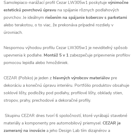
Samolepiaco-narážací profil Cezar LW305w1 poskytuje
výnimočne
estetickú povrchovú úpravu
na spájanie rôznych podlahových
povrchov. Je ideálnym
riešením na spájanie kobercov s parketami
alebo terakotou, o to viac, že prekonáva prípadné rozdiely v
úrovniach.
Nespornou výhodou profilu Cezar LW305w1 je neviditeľný spôsob
upevnenia k podlahe.
Montáž 5 v 1
zabezpečuje pripevnenie profilov
pomocou lepidla alebo hmoždiniek.
CEZAR (Poľsko) je jeden z
hlavných výrobcov materiálov
pre
dekoráciu a konečnú úpravu interiéru. Portfólio produktov obsahuje
soklové lišty, podložky pod podlahy, profilové lišty, obklady stien,
stropov, prahy, prechodové a dekoračné profily.
Skupinu CEZAR dnes tvorí 6 spoločností, ktoré vyrábajú stavebné
materiály a komponenty pre automobilový priemysel.
CEZAR je
zameraný na inovácie
a jeho Design Lab tím dizajnérov a