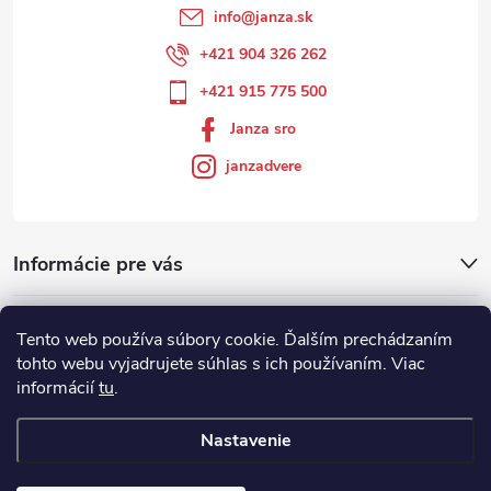
info
@
janza.sk
+421 904 326 262
+421 915 775 500
Janza sro
janzadvere
Informácie pre vás
Facebook
Tento web používa súbory cookie. Ďalším prechádzaním
tohto webu vyjadrujete súhlas s ich používaním. Viac
informácií
tu
.
Showroom
Nastavenie