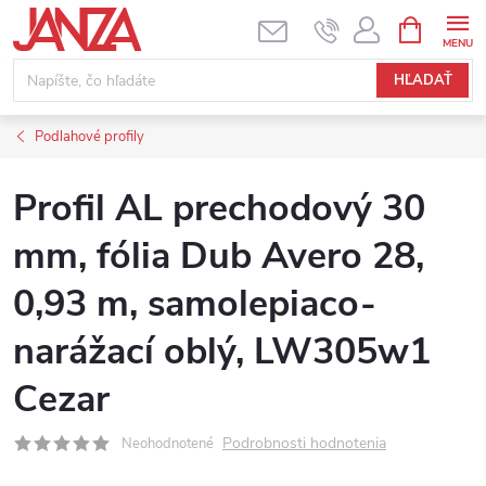
Prejsť na obsah
NÁKUPNÝ
HĽADAŤ
Podlahové profily
Profil AL prechodový 30
mm, fólia Dub Avero 28,
0,93 m, samolepiaco-
narážací oblý, LW305w1
Cezar
Podrobnosti hodnotenia
Neohodnotené