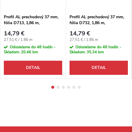
Profil AL prechodový 37 mm,
Profil AL prechodový 37 mm,
fólia D713, 1,86 m,
fólia D732, 1,86 m,
samolepiaco-narážací oblý,
samolepiaco-narážací oblý,
14,79 €
14,79 €
3v1 Egger
3v1 Egger
Jednotková cena:
Jednotková cena:
27,51 € / 1.86 m
27,51 € / 1.86 m
Odosielame do 48 hodín -
Odosielame do 48 hodín -
Skladom:
20,46 bm
Skladom:
35,34 bm
DETAIL
DETAIL