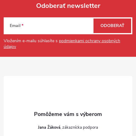
Odoberať newsletter
Zápätie
Email
ODOBERAŤ
Vložením e-mailu súhlasíte s
podmienkami ochrany osobných
údajov
Jana Žáková