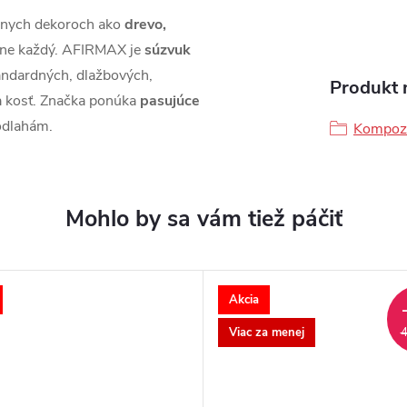
znych dekoroch ako
drevo,
úplne každý. AFIRMAX je
súzvuk
ndardných, dlažbových,
Produkt n
a kosť. Značka ponúka
pasujúce
odlahám.
Kompozi
Akcia
Viac za menej
4