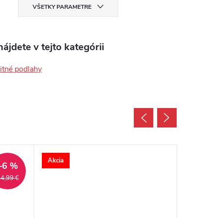
VŠETKY PARAMETRE
ájdete v tejto kategórii
tné podlahy
Akcia
Akcia
–6 %
Viac za 
4,99 €