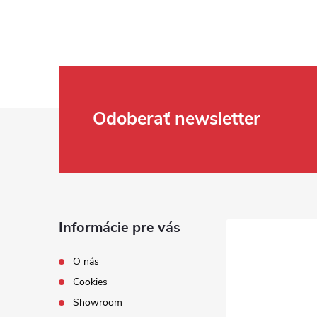
Zápätie
Odoberať newsletter
Informácie pre vás
O nás
Cookies
Showroom