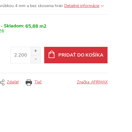
hrúbkou 4 mm a bez skosenia hrán
Detailné informácie
 - Skladom:
65,88 m2
26
PRIDAŤ DO KOŠÍKA
Zdieľať
Tlač
Značka:
AFIRMAX