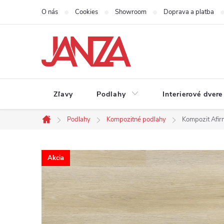
Prejsť na obsah
O nás
Cookies
Showroom
Doprava a platba
Zľavy
Podlahy
Interierové dvere
Podlahy
Kompozitné podlahy
Kompozit Afir
Domov
Akcia