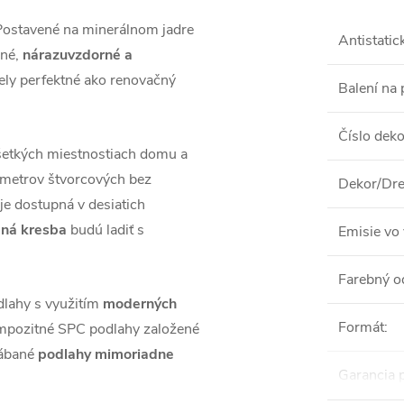
Postavené na minerálnom jadre
Antistatic
lné,
nárazuvzdorné a
nely perfektné ako renovačný
Balení na 
Číslo dek
šetkých miestnostiach domu a
 metrov štvorcových bez
Dekor/Dre
 je dostupná v desiatich
mná kresba
budú ladiť s
Emisie vo 
Farebný o
lahy s využitím
moderných
Formát
:
kompozitné SPC podlahy založené
rábané
podlahy mimoriadne
Garancia 