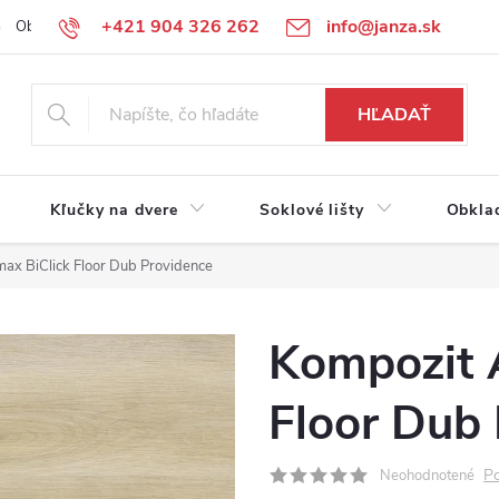
+421 904 326 262
info@janza.sk
Obchodné podmienky
Reklamačné podmienky
Podmienky ochra
HĽADAŤ
Kľučky na dvere
Soklové lišty
Obkla
max BiClick Floor Dub Providence
Kompozit A
Floor Dub
Po
Neohodnotené