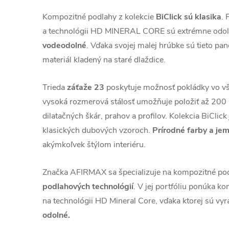
Kompozitné podlahy z kolekcie
BiClick sú klasika
. 
a technológii HD MINERAL CORE sú extrémne odo
vodeodolné
. Vďaka svojej malej hrúbke sú tieto pa
materiál kladený na staré dlaždice.
Trieda
záťaže 23
poskytuje možnosť pokládky vo v
vysoká rozmerová stálosť umožňuje položiť až 200
dilatačných škár, prahov a profilov. Kolekcia BiClick
klasických dubových vzoroch.
Prírodné farby a je
akýmkoľvek štýlom interiéru.
Značka AFIRMAX sa špecializuje na kompozitné pod
podlahových technológií
. V jej portfóliu ponúka 
na technológii HD Mineral Core, vďaka ktorej sú vy
odolné.