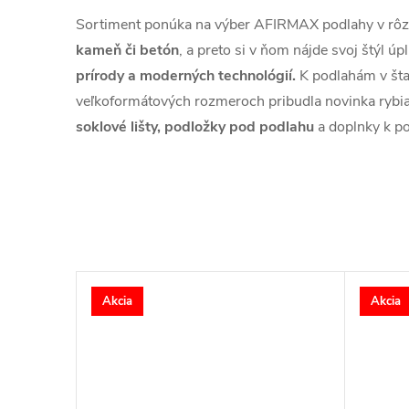
Sortiment ponúka na výber AFIRMAX podlahy v rô
kameň či betón
, a preto si v ňom nájde svoj štýl 
prírody a moderných technológií.
K podlahám v šta
veľkoformátových rozmeroch pribudla novinka rybi
soklové lišty, podložky pod podlahu
a doplnky k p
Akcia
Akcia