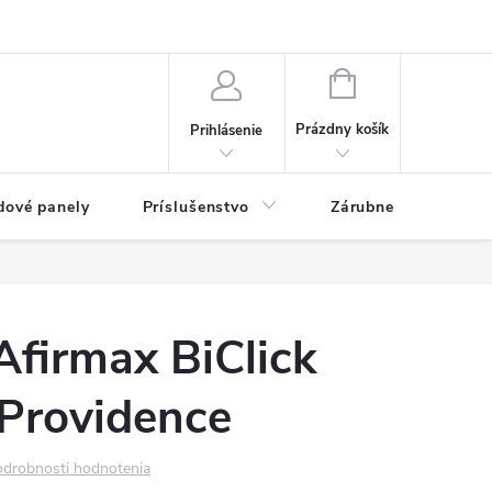
ny osobných údajov
Blog
NÁKUPNÝ KOŠÍK
Prázdny košík
Prihlásenie
dové panely
Príslušenstvo
Zárubne
Stave
firmax BiClick
 Providence
drobnosti hodnotenia