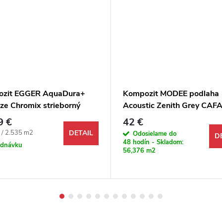
zit EGGER AquaDura+
Kompozit MODEE podlaha
ize Chromix strieborný
Acoustic Zenith Grey CAF
M4V Dlažba
9 €
42 €
ová cena:
 / 2.535 m2
DETAIL
Odosielame do
D
48 hodín - Skladom:
ednávku
56,376 m2