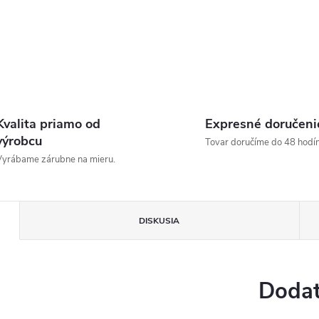
Kvalita priamo od
Expresné doručeni
výrobcu
Tovar doručíme do 48 hodín
yrábame zárubne na mieru.
DISKUSIA
Dodat