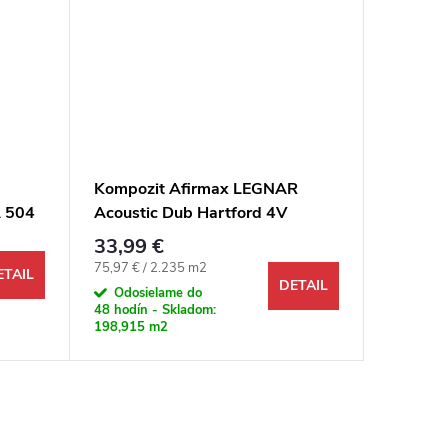
Kompozit Afirmax LEGNAR
Kompozi
A 504
Acoustic Dub Hartford 4V
Prima D
K744 M
33,99 €
24,49 
Jednotková cena:
75,97 € / 2.235 m2
Odosi
ETAIL
DETAIL
48 hodín 
Odosielame do
484,561 
48 hodín - Skladom:
198,915 m2