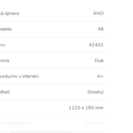
ká úprava
:
ÁNO
palete
:
48
oru
:
42402
vina
:
Dub
vzduchu v interiéri
:
A+
dtieň
:
Stredný
1220 x 180 mm
pre domácnosti
:
12 rokov