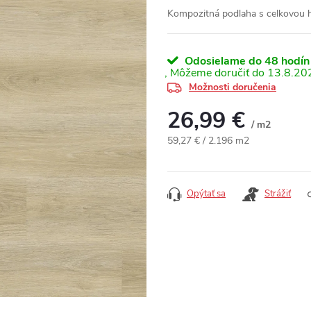
Kompozitná podlaha s celkovou 
Odosielame do 48 hodín
13.8.20
Možnosti doručenia
26,99 €
/ m2
Jednotková cena:
59,27 € / 2.196 m2
Opýtať sa
Strážiť