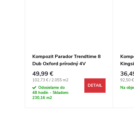
NAR
Kompozit Parador Trendtime 8
Kompo
Dub Oxford prírodný 4V
Kings
4V+1
49,99 €
36,4
Jednotková cena:
Jednotk
102,73 € / 2.055 m2
92,50 €
DETAIL
DETAIL
Odosielame do
Na obj
48 hodín - Skladom:
230,16 m2