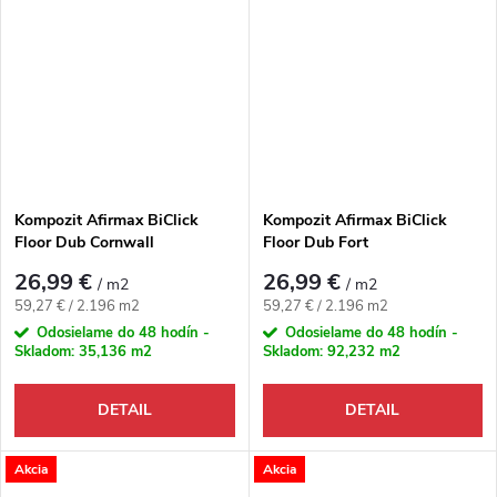
Kompozit Afirmax BiClick
Kompozit Afirmax BiClick
Floor Dub Cornwall
Floor Dub Fort
26,99 €
26,99 €
/ m2
/ m2
Jednotková cena:
Jednotková cena:
59,27 € / 2.196 m2
59,27 € / 2.196 m2
Odosielame do 48 hodín -
Odosielame do 48 hodín -
Skladom:
35,136 m2
Skladom:
92,232 m2
DETAIL
DETAIL
Akcia
Akcia