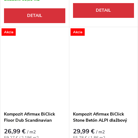
DETAIL
DETAIL
Akcia
Akcia
Kompozit Afirmax BiClick
Kompozit Afirmax BiClick
Floor Dub Scandinavian
Stone Betón ALPI dlažbový
dekor
26,99 €
29,99 €
/ m2
/ m2
Jednotková cena:
Jednotková cena:
59,27 € / 2.196 m2
55,78 € / 1.86 m2