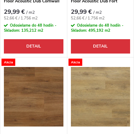
Floor Acoustic Dub Cornwall
Floor Acoustic Dub Fort
29,99 €
29,99 €
/ m2
/ m2
Jednotková cena:
Jednotková cena:
52,66 € / 1.756 m2
52,66 € / 1.756 m2
Odosielame do 48 hodín -
Odosielame do 48 hodín -
Skladom:
135,212 m2
Skladom:
495,192 m2
DETAIL
DETAIL
Akcia
Akcia