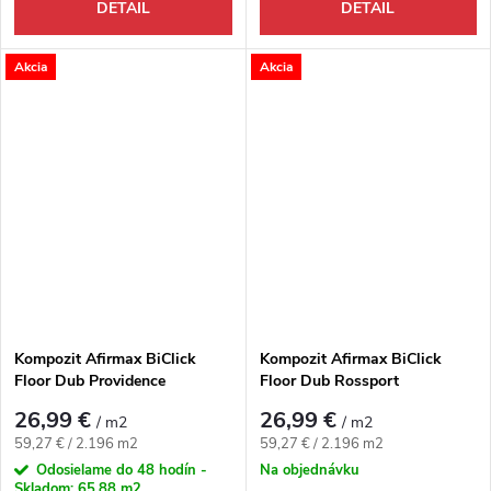
DETAIL
DETAIL
Akcia
Akcia
Kompozit Afirmax BiClick
Kompozit Afirmax BiClick
Floor Dub Providence
Floor Dub Rossport
26,99 €
26,99 €
/ m2
/ m2
Jednotková cena:
Jednotková cena:
59,27 € / 2.196 m2
59,27 € / 2.196 m2
Odosielame do 48 hodín -
Na objednávku
Skladom:
65,88 m2