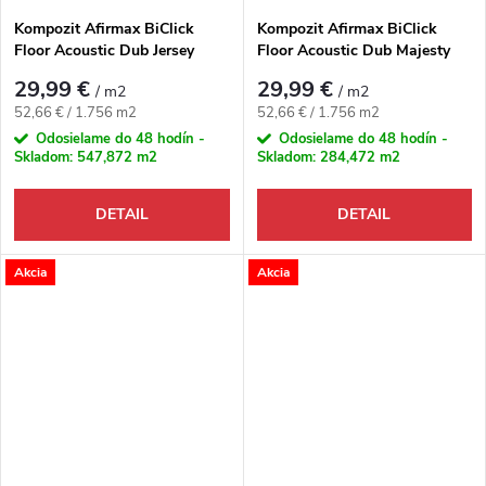
Kompozit Afirmax BiClick
Kompozit Afirmax BiClick
Floor Acoustic Dub Jersey
Floor Acoustic Dub Majesty
29,99 €
29,99 €
/ m2
/ m2
Jednotková cena:
Jednotková cena:
52,66 € / 1.756 m2
52,66 € / 1.756 m2
Odosielame do 48 hodín -
Odosielame do 48 hodín -
Skladom:
547,872 m2
Skladom:
284,472 m2
DETAIL
DETAIL
Akcia
Akcia