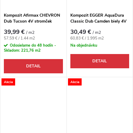
Kompozit Afirmax CHEVRON
Kompozit EGGER AquaDura
Dub Tucson 4V stromček
Classic Dub Camden biely 4V
39,99 €
30,49 €
/ m2
/ m2
Jednotková cena:
Jednotková cena:
57,59 € / 1.44 m2
60,83 € / 1.995 m2
Odosielame do 48 hodín -
Na objednávku
Skladom:
221,76 m2
DETAIL
DETAIL
Akcia
Akcia