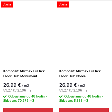
Akcia
Akcia
Kompozit Afirmax BiClick
Kompozit Afirmax BiClick
Floor Dub Monument
Floor Dub Noble
26,99 €
26,99 €
/ m2
/ m2
Jednotková cena:
Jednotková cena:
59,27 € / 2.196 m2
59,27 € / 2.196 m2
Odosielame do 48 hodín -
Odosielame do 48 hodín -
Skladom:
70,272 m2
Skladom:
6,588 m2