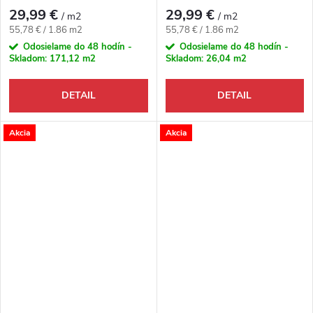
dekor
dekor
29,99 €
29,99 €
/ m2
/ m2
Jednotková cena:
Jednotková cena:
55,78 € / 1.86 m2
55,78 € / 1.86 m2
Odosielame do 48 hodín -
Odosielame do 48 hodín -
Skladom:
171,12 m2
Skladom:
26,04 m2
DETAIL
DETAIL
Akcia
Akcia