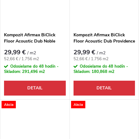
Kompozit Afirmax BiClick
Kompozit Afirmax BiClick
Floor Acoustic Dub Noble
Floor Acoustic Dub Providence
29,99 €
29,99 €
/ m2
/ m2
Jednotková cena:
Jednotková cena:
52,66 € / 1.756 m2
52,66 € / 1.756 m2
Odosielame do 48 hodín -
Odosielame do 48 hodín -
Skladom:
291,496 m2
Skladom:
180,868 m2
DETAIL
DETAIL
Akcia
Akcia