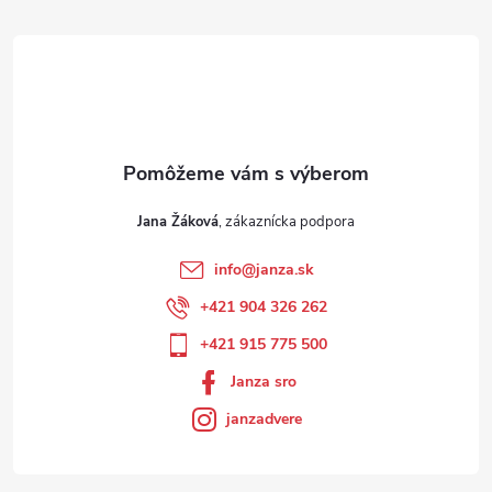
Jana Žáková
info
@
janza.sk
+421 904 326 262
+421 915 775 500
Janza sro
janzadvere