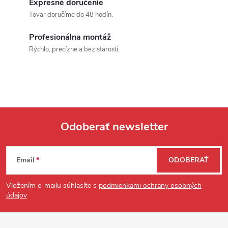
Expresné doručenie
Tovar doručíme do 48 hodín.
Profesionálna montáž
Rýchlo, precízne a bez starostí.
Odoberať newsletter
Zápätie
Email
ODOBERAŤ
Vložením e-mailu súhlasíte s
podmienkami ochrany osobných
údajov