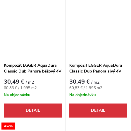
Kompozit EGGER AquaDura
Kompozit EGGER AquaDura
Classic Dub Panora béžový 4V
Classic Dub Panora sivý 4V
30,49 €
30,49 €
/ m2
/ m2
Jednotková cena:
Jednotková cena:
60,83 € / 1.995 m2
60,83 € / 1.995 m2
Na objednávku
Na objednávku
DETAIL
DETAIL
Akcia