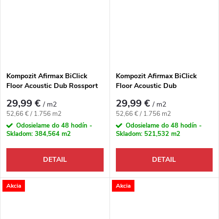
Kompozit Afirmax BiClick
Kompozit Afirmax BiClick
Floor Acoustic Dub Rossport
Floor Acoustic Dub
Scandinavian
29,99 €
29,99 €
/ m2
/ m2
Jednotková cena:
Jednotková cena:
52,66 € / 1.756 m2
52,66 € / 1.756 m2
Odosielame do 48 hodín -
Odosielame do 48 hodín -
Skladom:
384,564 m2
Skladom:
521,532 m2
DETAIL
DETAIL
Akcia
Akcia