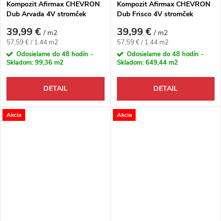
Kompozit Afirmax CHEVRON
Kompozit Afirmax CHEVRON
Dub Arvada 4V stromček
Dub Frisco 4V stromček
39,99 €
39,99 €
/ m2
/ m2
Jednotková cena:
Jednotková cena:
57,59 € / 1.44 m2
57,59 € / 1.44 m2
Odosielame do 48 hodín -
Odosielame do 48 hodín -
Skladom:
99,36 m2
Skladom:
649,44 m2
DETAIL
DETAIL
Akcia
Akcia