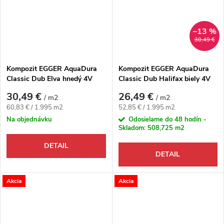
–13 %
30,49 €
Kompozit EGGER AquaDura
Kompozit EGGER AquaDura
Classic Dub Elva hnedý 4V
Classic Dub Halifax biely 4V
30,49 €
26,49 €
/ m2
/ m2
Jednotková cena:
Jednotková cena:
60,83 € / 1.995 m2
52,85 € / 1.995 m2
Na objednávku
Odosielame do 48 hodín -
Skladom:
508,725 m2
DETAIL
DETAIL
Akcia
Akcia