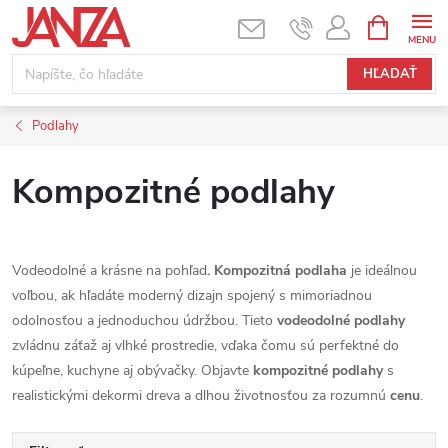
Prejsť na obsah
NÁKUPNÝ
HĽADAŤ
Podlahy
Kompozitné podlahy
Vodeodolné a krásne na pohľad
. Kompozitná podlaha
je ideálnou
voľbou, ak hľadáte moderný dizajn spojený s mimoriadnou
odolnosťou a jednoduchou údržbou. Tieto
vodeodolné podlahy
zvládnu záťaž aj vlhké prostredie, vďaka čomu sú perfektné do
kúpeľne, kuchyne aj obývačky. Objavte
kompozitné podlahy
s
realistickými dekormi dreva a dlhou životnosťou za rozumnú
cenu
.