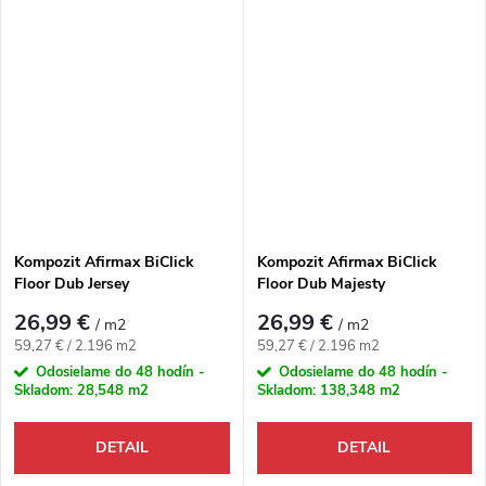
Kompozit Afirmax BiClick
Kompozit Afirmax BiClick
Floor Dub Jersey
Floor Dub Majesty
26,99 €
26,99 €
/ m2
/ m2
Jednotková cena:
Jednotková cena:
59,27 € / 2.196 m2
59,27 € / 2.196 m2
Odosielame do 48 hodín -
Odosielame do 48 hodín -
Skladom:
28,548 m2
Skladom:
138,348 m2
DETAIL
DETAIL