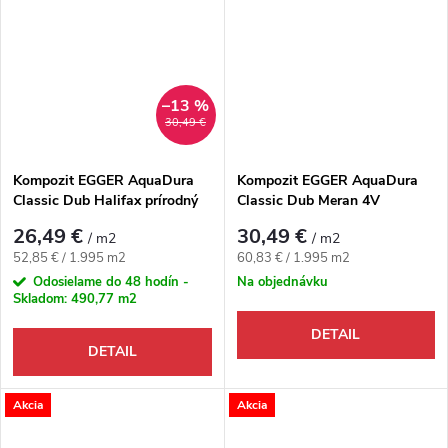
–13 %
30,49 €
Kompozit EGGER AquaDura
Kompozit EGGER AquaDura
Classic Dub Halifax prírodný
Classic Dub Meran 4V
4V
26,49 €
30,49 €
/ m2
/ m2
Jednotková cena:
Jednotková cena:
52,85 € / 1.995 m2
60,83 € / 1.995 m2
Odosielame do 48 hodín -
Na objednávku
Skladom:
490,77 m2
DETAIL
DETAIL
Akcia
Akcia