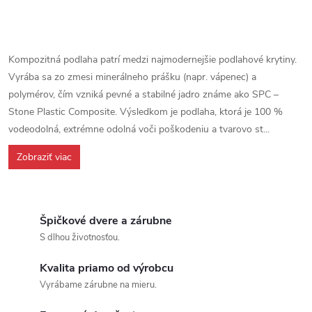
Ovládacie prvky výpisu
Kompozitná podlaha patrí medzi najmodernejšie podlahové krytiny.
Vyrába sa zo zmesi minerálneho prášku (napr. vápenec) a
polymérov, čím vzniká pevné a stabilné jadro známe ako SPC –
Stone Plastic Composite. Výsledkom je podlaha, ktorá je 100 %
vodeodolná, extrémne odolná voči poškodeniu a tvarovo st...
Zobraziť viac
Špičkové dvere a zárubne
S dlhou životnosťou.
Kvalita priamo od výrobcu
Vyrábame zárubne na mieru.