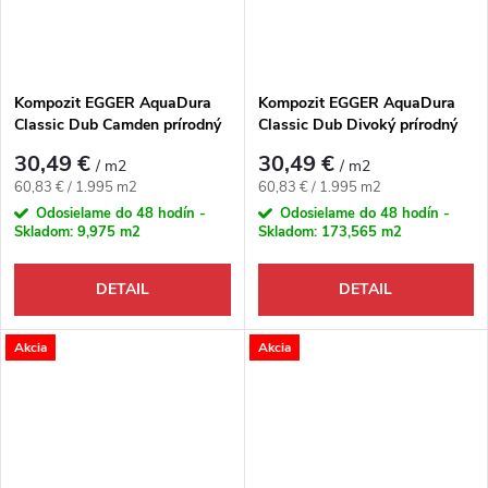
Kompozit EGGER AquaDura
Kompozit EGGER AquaDura
Classic Dub Camden prírodný
Classic Dub Divoký prírodný
4V
4V
30,49 €
30,49 €
/ m2
/ m2
Jednotková cena:
Jednotková cena:
60,83 € / 1.995 m2
60,83 € / 1.995 m2
Odosielame do 48 hodín -
Odosielame do 48 hodín -
Skladom:
9,975 m2
Skladom:
173,565 m2
DETAIL
DETAIL
Akcia
Akcia