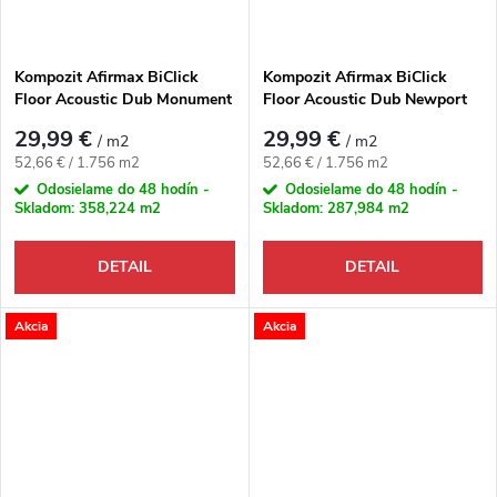
Kompozit Afirmax BiClick
Kompozit Afirmax BiClick
Floor Acoustic Dub Monument
Floor Acoustic Dub Newport
29,99 €
29,99 €
/ m2
/ m2
Jednotková cena:
Jednotková cena:
52,66 € / 1.756 m2
52,66 € / 1.756 m2
Odosielame do 48 hodín -
Odosielame do 48 hodín -
Skladom:
358,224 m2
Skladom:
287,984 m2
DETAIL
DETAIL
Akcia
Akcia