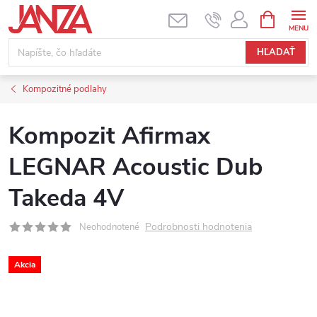
Prejsť na obsah
NÁKUPNÝ
HĽADAŤ
Kompozitné podlahy
Kompozit Afirmax
LEGNAR Acoustic Dub
Takeda 4V
Podrobnosti hodnotenia
Neohodnotené
Akcia