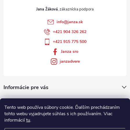
Jana Žáková
info
@
janza.sk
+421 904 326 262
+421 915 775 500
Janza sro
janzadvere
Informácie pre vás
Facebook
Tento web používa súbory cookie. Ďalším prechádzaním
tohto webu vyjadrujete súhlas s ich používaním. Viac
informácií
tu
.
Showroom