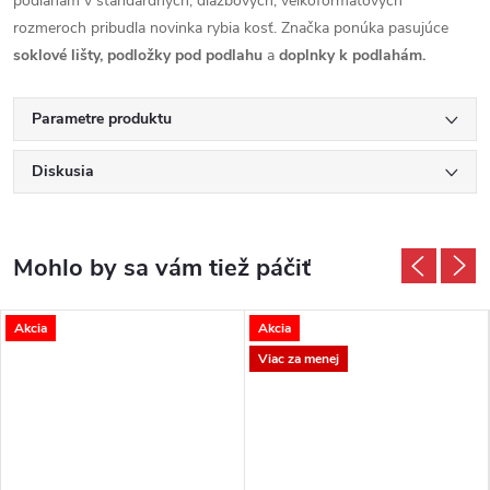
podlahám v štandardných, dlažbových, veľkoformátových
rozmeroch pribudla novinka rybia kosť. Značka ponúka pasujúce
soklové lišty, podložky pod podlahu
a
doplnky k podlahám.
Parametre produktu
Diskusia
Akcia
Akcia
Viac za menej