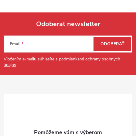
Odoberať newsletter
Zápätie
Email
ODOBERAŤ
Vložením e-mailu súhlasíte s
podmienkami ochrany osobných
údajov