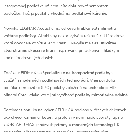
integrovanej podložke už nemusíte dokupovať samostatnú
podložku. Tiež je podlaha
vhodná na podlahové kúrenie.
Novinka LEGNAR Acoustic má
celkovú hrúbku 5,3 milimetra
vrátane podložky
. Atraktívny dekor vytvára reálnu štruktúra dreva,
ktorá dokonale kopíruje jeho kresbu. Navyše má tiež
unikátne
štvorstranné skosenie hrán
, inšpirované prirodzeným, hladkým
spojením drevených dosiek.
Značka AFIRMAX sa
špecializuje na kompozitné podlahy
s
využitím
moderných podlahových technológií.
V jej portfóliu
ponúka kompozitné SPC podlahy založené na technológii HD
Mineral Core, vďaka ktorej sú vyrábané
podlahy mimoriadne odolné
.
Sortiment ponúka na výber AFIRMAX podlahy v rôznych dekoroch
ako
drevo, kameň či betón
, a preto si v ňom nájde svoj štýl úplne
každý. AFIRMAX je
súzvuk prírody a moderných technológií.
K