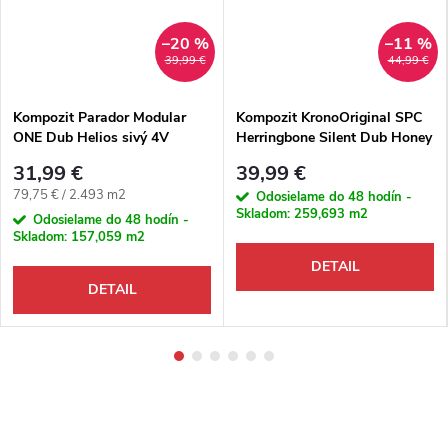
–20 %
–11 %
39,99 €
44,99 €
Kompozit Parador Modular
Kompozit KronoOriginal SPC
ONE Dub Helios sivý 4V
Herringbone Silent Dub Honey
Montanara K802 M4V
31,99 €
39,99 €
Jednotková cena:
79,75 € / 2.493 m2
Odosielame do 48 hodín -
Skladom:
259,693 m2
Odosielame do 48 hodín -
Skladom:
157,059 m2
DETAIL
DETAIL