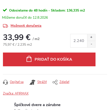
Odosielame do 48 hodín - Skladom:
136,335 m2
12.8.2026
Možnosti doručenia
33,99 €
/ m2
Jednotková cena:
75,97 € / 2.235 m2
PRIDAŤ DO KOŠÍKA
Opýtať sa
Strážiť
Zdieľať
Značka:
AFIRMAX
Špičkové dvere a zárubne