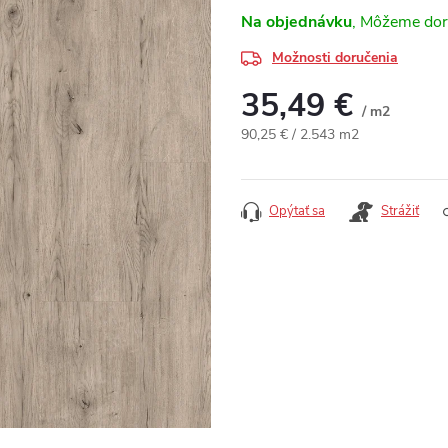
Na objednávku
Možnosti doručenia
35,49 €
/ m2
Jednotková cena:
90,25 € / 2.543 m2
Opýtať sa
Strážiť