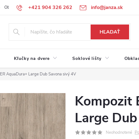
+421 904 326 262
info@janza.sk
Obchodné podmienky
Reklamačné podmienky
Podmienky ochra
HĽADAŤ
Kľučky na dvere
Soklové lišty
Obkla
ER AquaDura+ Large Dub Savona sivý 4V
Kompozit
Large Dub
Po
Neohodnotené