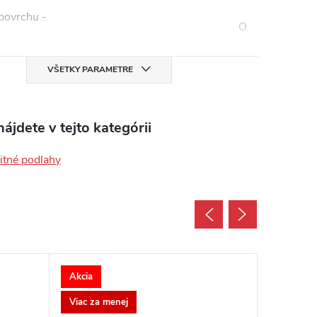
 povrchu -
O
VŠETKY PARAMETRE
ájdete v tejto kategórii
tné podlahy
Akcia
Akcia
Viac za menej