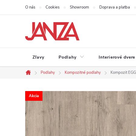
Prejsť na obsah
O nás
Cookies
Showroom
Doprava a platba
Zľavy
Podlahy
Interierové dvere
Podlahy
Kompozitné podlahy
Kompozit EGG
Domov
Akcia