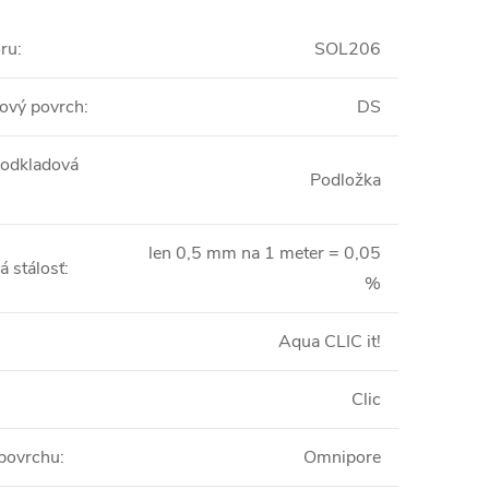
oru
:
SOL206
ový povrch
:
DS
podkladová
Podložka
len 0,5 mm na 1 meter = 0,05
 stálosť
:
%
Aqua CLIC it!
Clic
 povrchu
:
Omnipore