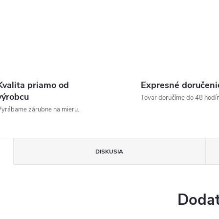
Kvalita priamo od
Expresné doručeni
výrobcu
Tovar doručíme do 48 hodín
yrábame zárubne na mieru.
DISKUSIA
Dodat