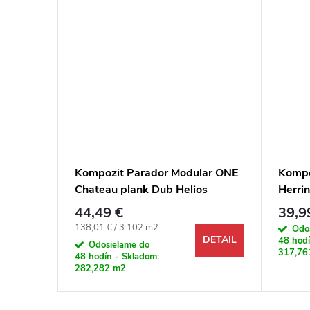
time 5
Kompozit Parador Modular ONE
Kompo
ivý 4V
Chateau plank Dub Helios
Herri
prírodný 4V
Monta
44,49 €
39,9
Jednotková cena:
138,01 € / 3.102 m2
Odo
DETAIL
DETAIL
48 hodí
Odosielame do
317,76
48 hodín - Skladom:
282,282 m2