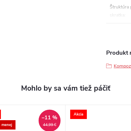
Štruktúra
skratka
:
Produkt n
Kompozi
Akcia
–11 %
a menej
44,99 €