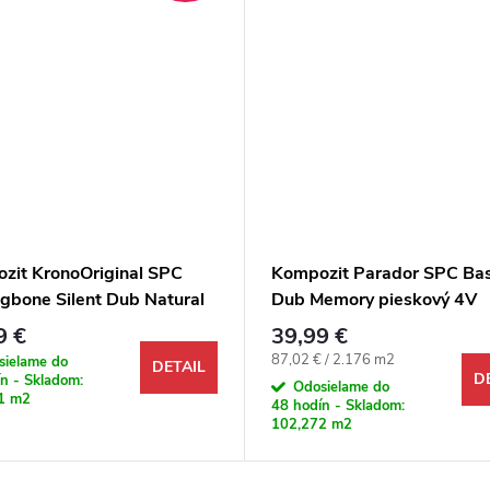
zit KronoOriginal SPC
Kompozit Parador SPC Bas
ngbone Silent Dub Natural
Dub Memory pieskový 4V
nara K804 M4V
9 €
39,99 €
Jednotková cena:
87,02 € / 2.176 m2
sielame do
DETAIL
D
n - Skladom:
Odosielame do
1 m2
48 hodín - Skladom:
102,272 m2