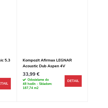
ic 5.3
Kompozit Afirmax LEGNAR
Kompozi
Acoustic Dub Aspen 4V
2070 Du
33,99 €
49,49 
Jednotkov
94,23 € /
Odosielame do
DETAIL
ETAIL
48 hodín - Skladom:
Na objed
187,74 m2