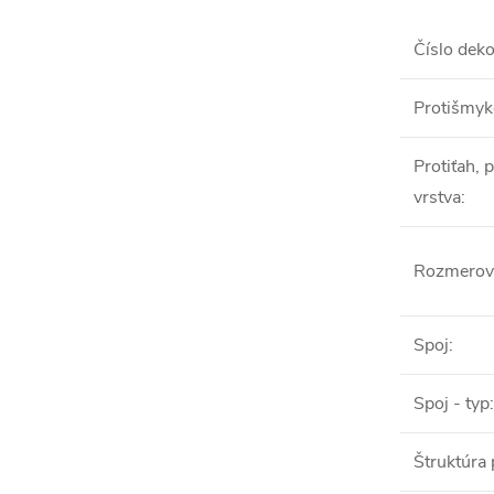
Číslo dek
Protišmyk
Protiťah, 
vrstva
:
Rozmerová
Spoj
:
Spoj - typ
:
Štruktúra