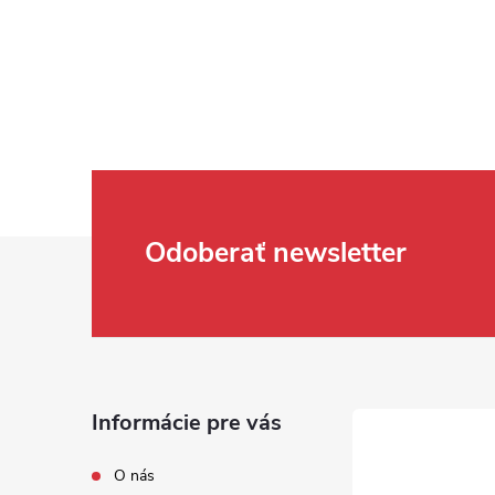
Zápätie
Odoberať newsletter
Informácie pre vás
O nás