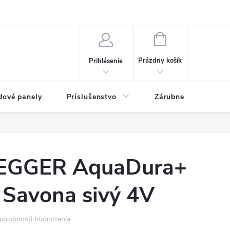
ny osobných údajov
Blog
NÁKUPNÝ KOŠÍK
Prázdny košík
Prihlásenie
dové panely
Príslušenstvo
Zárubne
Stave
 EGGER AquaDura+
 Savona sivý 4V
drobnosti hodnotenia