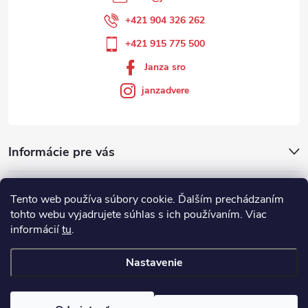
+421 904 326 262
+421 915 775 500
Janza sro
janzadvere
Informácie pre vás
Facebook
Tento web používa súbory cookie. Ďalším prechádzaním
tohto webu vyjadrujete súhlas s ich používaním. Viac
informácií
tu
.
Showroom
Nastavenie
Copyright 2026
Janza.sk
. Všetky práva vyhradené.