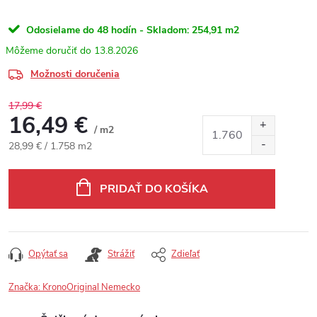
Odosielame do 48 hodín - Skladom:
254,91 m2
13.8.2026
Možnosti doručenia
17,99 €
16,49 €
/ m2
Jednotková cena:
28,99 € / 1.758 m2
PRIDAŤ DO KOŠÍKA
Opýtať sa
Strážiť
Zdieľať
Značka:
KronoOriginal Nemecko