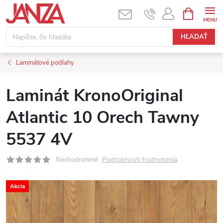
Prejsť na obsah
NÁKUPNÝ
HĽADAŤ
Laminátové podlahy
Laminát KronoOriginal
Atlantic 10 Orech Tawny
5537 4V
Podrobnosti hodnotenia
Neohodnotené
Akcia