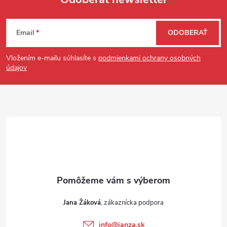
Zápätie
Email
ODOBERAŤ
Vložením e-mailu súhlasíte s
podmienkami ochrany osobných
údajov
Jana Žáková
info
@
janza.sk