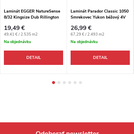
Laminát EGGER NatureSense
Laminát Parador Classic 1050
8/32 Kingsize Dub Rillington
Smrekovec Yukon béžový 4V
svetlý
19,49 €
26,99 €
Jednotková cena:
Jednotková cena:
49,41 € / 2.535 m2
67,29 € / 2.493 m2
Na objednávku
Na objednávku
DETAIL
DETAIL
Odoberať newsletter