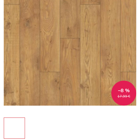
–8 %
17,99 €