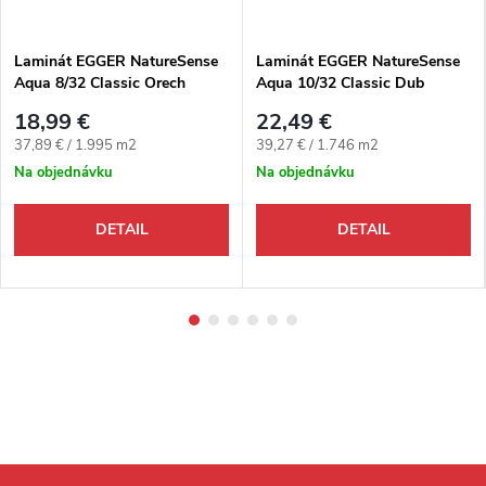
Laminát EGGER NatureSense
Laminát EGGER NatureSense
Aqua 8/32 Classic Orech
Aqua 10/32 Classic Dub
Langley svetlý 4V
Lausanne svetlý 4V
18,99 €
22,49 €
Jednotková cena:
Jednotková cena:
37,89 € / 1.995 m2
39,27 € / 1.746 m2
Na objednávku
Na objednávku
DETAIL
DETAIL