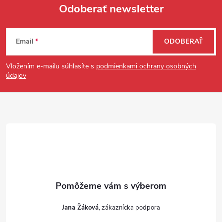
Odoberať newsletter
Zápätie
Email
ODOBERAŤ
Vložením e-mailu súhlasíte s
podmienkami ochrany osobných
údajov
Jana Žáková