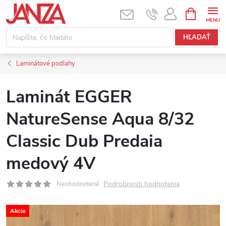
Prejsť na obsah
NÁKUPNÝ
HĽADAŤ
Laminátové podlahy
Laminát EGGER
NatureSense Aqua 8/32
Classic Dub Predaia
medový 4V
Podrobnosti hodnotenia
Neohodnotené
Akcia