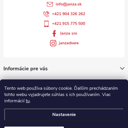
info
@
janza.sk
+421 904 326 262
+421 915 775 500
Janza sro
janzadvere
Informácie pre vás
Facebook
Tento web používa súbory cookie. Ďalším prechádzaním
tohto webu vyjadrujete súhlas s ich používaním. Viac
informácií
tu
.
Showroom
Nastavenie