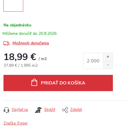
Na objednávku
20.8.2026
Možnosti doručenia
18,99 €
/ m2
Jednotková cena:
37,89 € / 1.995 m2
PRIDAŤ DO KOŠÍKA
Opýtať sa
Strážiť
Zdieľať
Značka:
Egger