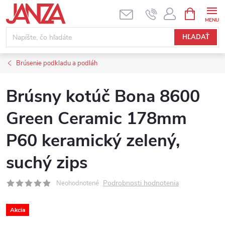
Prejsť na obsah
NÁKUPNÝ
HĽADAŤ
Brúsenie podkladu a podláh
Brúsny kotúč Bona 8600
Green Ceramic 178mm
P60 keramický zelený,
suchý zips
Podrobnosti hodnotenia
Neohodnotené
Akcia