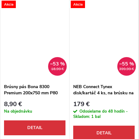
Akcia
Akcia
–53 %
–55 %
18,99 €
399,99 €
Brúsny pás Bona 8300
NEB Connect Tynex
Premium 200x750 mm P80
disk/kartáč 4 ks, na brúsku na
zirkón+korund modrý,
parkety Bona FlexiSand
8,90 €
179 €
antistatický
Na objednávku
Odosielame do 48 hodín -
Skladom:
1 bal
DETAIL
DETAIL