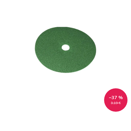
–37 %
3,19 €