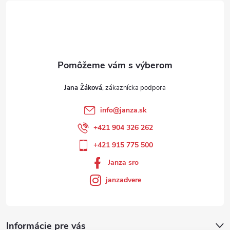
Jana Žáková
info
@
janza.sk
+421 904 326 262
+421 915 775 500
Janza sro
janzadvere
Informácie pre vás