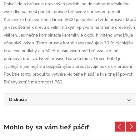
Pokiaľ ide o brúsenie drevených podláh, na dosiahnutie ideálneho
výsledku sa musí použiť správne brúsivo v správnom poradí.
Keramické brúsivo Bona Green 8600 je odolné a tvrdé brúsivo, ktoré
je však šetrné k drevu s veľmi nízkym vplyvom na trhanie drevených
vlákien. Jedinečná kombinácia keramiky a oxidu hlinitého umožňuje
pôsobivý výkon. Tento brúsny kotúč zabezpečuje o 30 % rýchlejšie
brúsenie podlahy a o 50 % dlhšiu životnosť brúsiva ako iné
prémiové brúsivá. Nové brúsivo Bona Ceramic Green 8600 je
rýchlejšie, jemnejšie a bezpečnejšie a predstavuje pokrok v brúsení.
Použitie tohto produktu vytvára viditeľne hladší a kvalitnejší povrch.
Brúsny kotúč má zrnitosť P60.
Diskusia