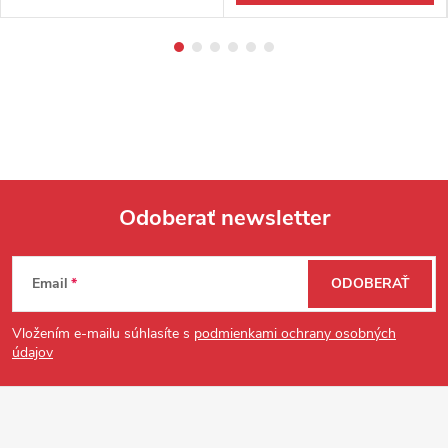
Odoberať newsletter
Zápätie
Email
ODOBERAŤ
Vložením e-mailu súhlasíte s
podmienkami ochrany osobných
údajov