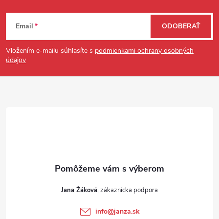
Zápätie
Email
ODOBERAŤ
Vložením e-mailu súhlasíte s
podmienkami ochrany osobných
údajov
Jana Žáková
info
@
janza.sk