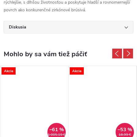
rýchlejšie, s dlhšou životnosťou a poskytuje hladší a rovnomernejší
povrch ako konkurenčné zirkónové brúsivá.
Diskusia
Akcia
Akcia
–61 %
–53 %
1 005,19 €
18,99 €