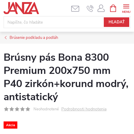
Prejsť na obsah
NÁKUPNÝ
HĽADAŤ
Brúsenie podkladu a podláh
Brúsny pás Bona 8300
Premium 200x750 mm
P40 zirkón+korund modrý,
antistatický
Podrobnosti hodnotenia
Neohodnotené
Akcia