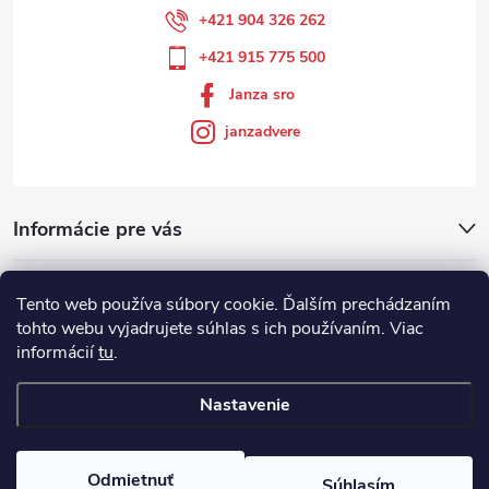
+421 904 326 262
+421 915 775 500
Janza sro
janzadvere
Informácie pre vás
Facebook
Tento web používa súbory cookie. Ďalším prechádzaním
tohto webu vyjadrujete súhlas s ich používaním. Viac
informácií
tu
.
Showroom
Nastavenie
Copyright 2026
Janza.sk
. Všetky práva vyhradené.
Odmietnuť
Súhlasím