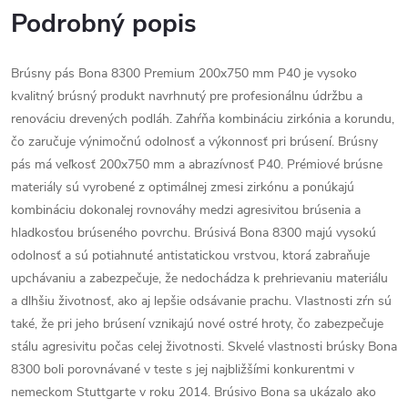
Podrobný popis
Brúsny pás Bona 8300 Premium 200x750 mm P40 je vysoko
kvalitný brúsný produkt navrhnutý pre profesionálnu údržbu a
renováciu drevených podláh. Zahŕňa kombináciu zirkónia a korundu,
čo zaručuje výnimočnú odolnosť a výkonnosť pri brúsení. Brúsny
pás má veľkosť 200x750 mm a abrazívnosť P40. Prémiové brúsne
materiály sú vyrobené z optimálnej zmesi zirkónu a ponúkajú
kombináciu dokonalej rovnováhy medzi agresivitou brúsenia a
hladkosťou brúseného povrchu. Brúsivá Bona 8300 majú vysokú
odolnosť a sú potiahnuté antistatickou vrstvou, ktorá zabraňuje
upchávaniu a zabezpečuje, že nedochádza k prehrievaniu materiálu
a dlhšiu životnosť, ako aj lepšie odsávanie prachu. Vlastnosti zŕn sú
také, že pri jeho brúsení vznikajú nové ostré hroty, čo zabezpečuje
stálu agresivitu počas celej životnosti. Skvelé vlastnosti brúsky Bona
8300 boli porovnávané v teste s jej najbližšími konkurentmi v
nemeckom Stuttgarte v roku 2014. Brúsivo Bona sa ukázalo ako