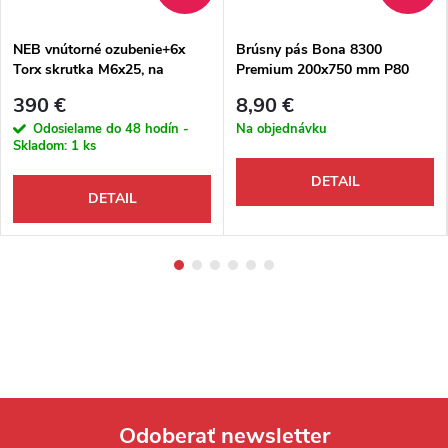
NEB vnútorné ozubenie+6x
Brúsny pás Bona 8300
Torx skrutka M6x25, na
Premium 200x750 mm P80
brúsku na parkety Bona
zirkón+korund modrý,
390 €
8,90 €
FlexiSand
antistatický
Odosielame do 48 hodín -
Na objednávku
Skladom:
1 ks
DETAIL
DETAIL
Odoberať newsletter