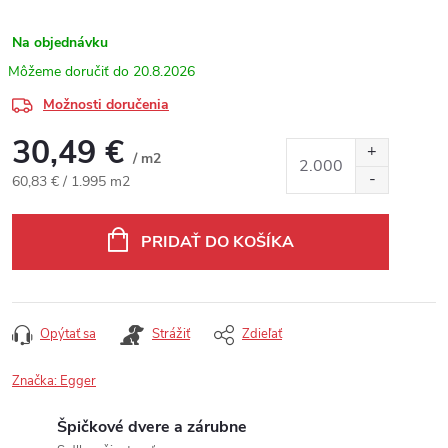
Na objednávku
20.8.2026
Možnosti doručenia
30,49 €
/ m2
Jednotková cena:
60,83 € / 1.995 m2
PRIDAŤ DO KOŠÍKA
Opýtať sa
Strážiť
Zdieľať
Značka:
Egger
Špičkové dvere a zárubne