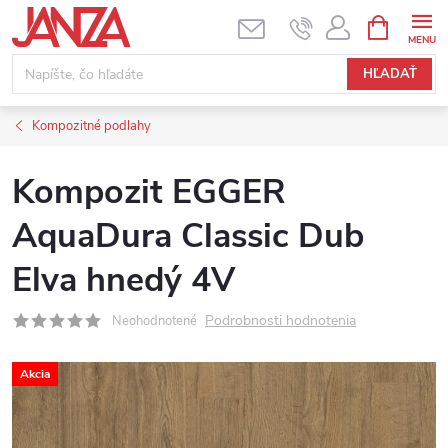
Prejsť na obsah
NÁKUPNÝ
HĽADAŤ
Kompozitné podlahy
Kompozit EGGER
AquaDura Classic Dub
Elva hnedý 4V
Podrobnosti hodnotenia
Neohodnotené
Akcia