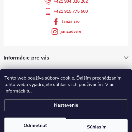
+421 904 326 262
+421 915 775 500
Janza sro
janzadvere
Informácie pre vás
Facebook
Tento web používa súbory cookie. Ďalším prechádzaním
tohto webu vyjadrujete súhlas s ich používaním. Viac
informácií
tu
.
Showroom
Nastavenie
Copyright 2026
Janza.sk
. Všetky práva vyhradené.
Odmietnuť
Súhlasím
Vytvoril Shoptet