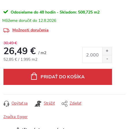
Odosielame do 48 hodín - Skladom:
508,725 m2
12.8.2026
Možnosti doručenia
30,49 €
26,49 €
/ m2
Jednotková cena:
52,85 € / 1.995 m2
PRIDAŤ DO KOŠÍKA
Opýtať sa
Strážiť
Zdieľať
Značka:
Egger