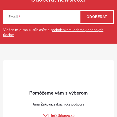
Zápätie
Email
ODOBERAŤ
Vložením e-mailu súhlasíte s
podmienkami ochrany osobných
údajov
Jana Žáková
info
@
janza.sk