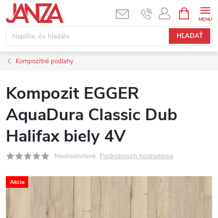
Prejsť na obsah
NÁKUPNÝ
HĽADAŤ
Kompozitné podlahy
Kompozit EGGER
AquaDura Classic Dub
Halifax biely 4V
Podrobnosti hodnotenia
Neohodnotené
Akcia