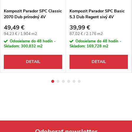
Kompozit Parador SPC Classic
Kompozit Parador SPC Basic
2070 Dub prírodný 4V
5.3 Dub Regent sivý 4V
49,49 €
39,99 €
Jednotková cena:
Jednotková cena:
94,23 € / 1.904 m2
87,02 € / 2.176 m2
Odosielame do 48 hodín -
Odosielame do 48 hodín -
Skladom:
300,832 m2
Skladom:
169,728 m2
DETAIL
DETAIL
Odoberať newsletter