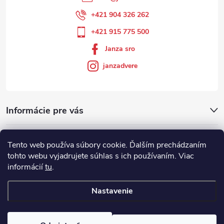
+421 904 326 262
+421 915 775 500
Janza sro
janzadvere
Informácie pre vás
Facebook
Tento web používa súbory cookie. Ďalším prechádzaním
tohto webu vyjadrujete súhlas s ich používaním. Viac
informácií
tu
.
Showroom
Nastavenie
Copyright 2026
Janza.sk
. Všetky práva vyhradené.