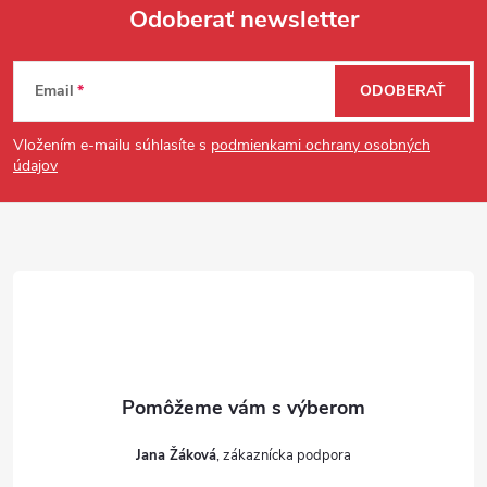
Odoberať newsletter
Zápätie
Email
ODOBERAŤ
Vložením e-mailu súhlasíte s
podmienkami ochrany osobných
údajov
Jana Žáková