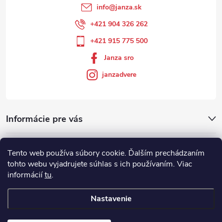
info
@
janza.sk
+421 904 326 262
+421 915 775 500
Janza sro
janzadvere
Informácie pre vás
Facebook
Tento web používa súbory cookie. Ďalším prechádzaním
tohto webu vyjadrujete súhlas s ich používaním. Viac
informácií
tu
.
Showroom
Nastavenie