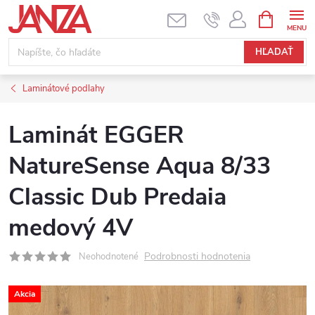
Prejsť na obsah
NÁKUPNÝ
HĽADAŤ
Laminátové podlahy
Laminát EGGER
NatureSense Aqua 8/33
Classic Dub Predaia
medový 4V
Podrobnosti hodnotenia
Neohodnotené
Akcia