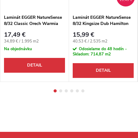
Laminát EGGER NatureSense
Laminát EGGER NatureSense
8/32 Classic Orech Warmia
8/32 Kingsize Dub Hamilton
hnedý 4V
2V
17,49 €
15,99 €
Jednotková cena:
Jednotková cena:
34,89 € / 1.995 m2
40,53 € / 2.535 m2
Na objednávku
Odosielame do 48 hodín -
Skladom:
714,87 m2
DETAIL
DETAIL