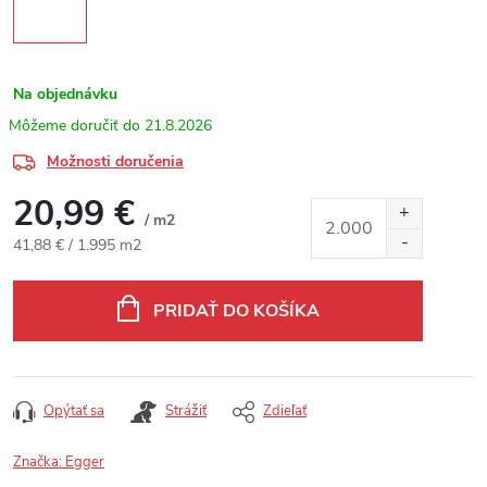
Na objednávku
21.8.2026
Možnosti doručenia
20,99 €
/ m2
Jednotková cena:
41,88 € / 1.995 m2
PRIDAŤ DO KOŠÍKA
Opýtať sa
Strážiť
Zdieľať
Značka:
Egger