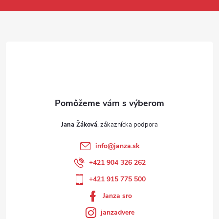
Jana Žáková
info
@
janza.sk
+421 904 326 262
+421 915 775 500
Janza sro
janzadvere