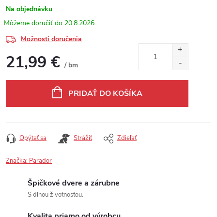
Na objednávku
20.8.2026
Možnosti doručenia
21,99 €
/ bm
Jednotková cena:
PRIDAŤ DO KOŠÍKA
Opýtať sa
Strážiť
Zdieľať
Značka:
Parador
Špičkové dvere a zárubne
S dlhou životnosťou.
Kvalita priamo od výrobcu