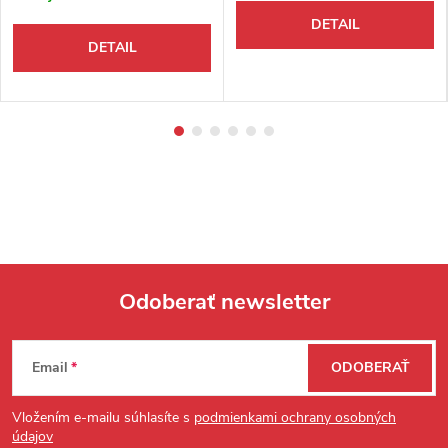
DETAIL
DETAIL
Odoberať newsletter
Zápätie
Email
ODOBERAŤ
Vložením e-mailu súhlasíte s
podmienkami ochrany osobných
údajov