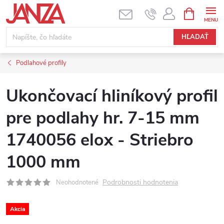
Prejsť na obsah
NÁKUPNÝ
HĽADAŤ
Podlahové profily
Ukončovací hliníkový profil
pre podlahy hr. 7-15 mm
1740056 elox - Striebro
1000 mm
Podrobnosti hodnotenia
Neohodnotené
Akcia