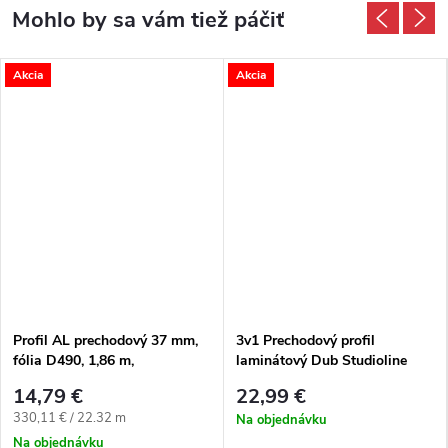
Akcia
Akcia
Profil AL prechodový 37 mm,
3v1 Prechodový profil
fólia D490, 1,86 m,
laminátový Dub Studioline
samolepiaco-narážací oblý,
honey 1744796 1000x48x9
14,79 €
22,99 €
3v1 Egger
mm
Jednotková cena:
330,11 € / 22.32 m
Na objednávku
Na objednávku