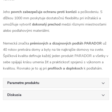
Jeho
povrch zabezpečuje ochranu proti korózii
a poškodeniu. S
dĺžkou 1000 mm poskytuje dostatočnú flexibilitu pri inštalácii a
umožňuje vytvoriť
dokonalý prechod
medzi rôznymi miestnosťami
alebo podlahovými materiálmi.
Nemecká značka
prémiových a dizajnových podláh PARADOR
už
40 rokov pretvára domy a byty na tie najkrajšie domovy na svete.
Špičková kvalita definuje každý jeden produkt PARADOR a všetky v
sebe spájajú krásu umenia žiť a praktickosť spojenú s výkonom a
kvalitou. Rovnako je to aj pri
profiloch a doplnkoch
k podlahám.
Parametre produktu
Diskusia