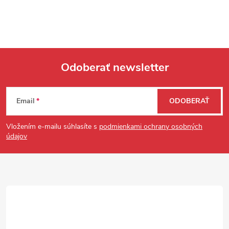
Odoberať newsletter
Zápätie
Email
ODOBERAŤ
Vložením e-mailu súhlasíte s
podmienkami ochrany osobných
údajov