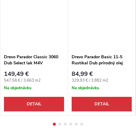
Drevo Parador Classic 3060
Drevo Parador Basic 11-5
Dub Select lak M4V
Rustikal Dub prírodný olej
trojlamela M4V
149,49 €
84,99 €
Jednotková cena:
Jednotková cena:
547,58 € / 3.663 m2
329,93 € / 3.882 m2
Na objednávku
Na objednávku
DETAIL
DETAIL