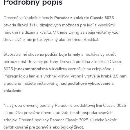
Podrobný popis
Drevené veľkoplošné lamely
Parador z kolekcie Classic 3025
otvoria širokú škálu dizajnových možností pre ľudí s vysokými
nárokmi na dizajn a kvalitu. V triede Living sa spája viditeľný vzor
dreva, avšak nie je tak výrazný ako pri triede Rustikal.
Štvorstranné skosenie
podčiarkuje lamely
a necháva vyniknúť
prirodzenosť drevenej podlahy. Drevená podlaha z kolekcie Classic
3025 je
nekompromisná v kvalite
a vyznačuje sa celoplošnou
impregnáciou lamiel a vrchnej vrstvy. Vrchná vrstva
je hrubá 2,5 mm
a podlahu môžete inštalovať aj
nad podlahové vykurovanie a
chladenie
.
Na výrobu drevenej podlahy Parador v produktovej línii Classic 3025
sa používa prevažne drevo z udržateľne obhospodarovaných
zdrojov. Drevené podlahy Parador Classic 3025 sú niekoľkokrát
certifikované pre zdravý a ekologický život.