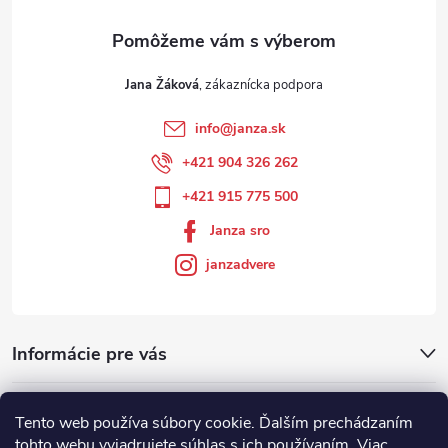
Jana Žáková
info
@
janza.sk
+421 904 326 262
+421 915 775 500
Janza sro
janzadvere
Informácie pre vás
Facebook
Tento web používa súbory cookie. Ďalším prechádzaním
tohto webu vyjadrujete súhlas s ich používaním. Viac