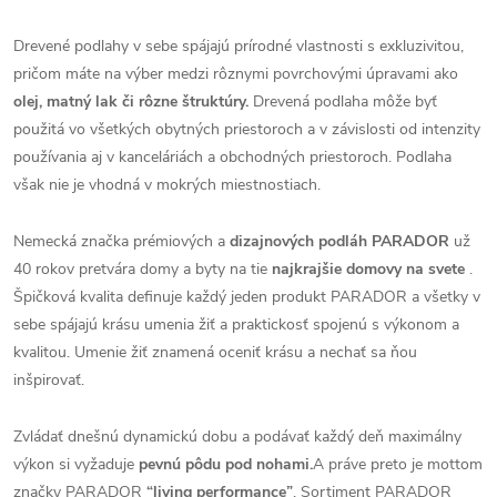
Drevené podlahy v sebe spájajú prírodné vlastnosti s exkluzivitou,
pričom máte na výber medzi rôznymi povrchovými úpravami ako
olej, matný lak či rôzne štruktúry.
Drevená podlaha môže byť
použitá vo všetkých obytných priestoroch a v závislosti od intenzity
používania aj v kanceláriách a obchodných priestoroch. Podlaha
však nie je vhodná v mokrých miestnostiach.
Nemecká značka prémiových a
dizajnových podláh PARADOR
už
40 rokov pretvára domy a byty na tie
najkrajšie domovy na svete
.
Špičková kvalita definuje každý jeden produkt PARADOR a všetky v
sebe spájajú krásu umenia žiť a praktickosť spojenú s výkonom a
kvalitou. Umenie žiť znamená oceniť krásu a nechať sa ňou
inšpirovať.
Zvládať dnešnú dynamickú dobu a podávať každý deň maximálny
výkon si vyžaduje
pevnú pôdu pod nohami.
A práve preto je mottom
značky PARADOR
“living performance”
. Sortiment PARADOR