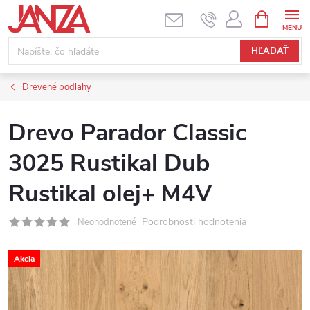
Prejsť na obsah
NÁKUPNÝ
HĽADAŤ
Drevené podlahy
Drevo Parador Classic
3025 Rustikal Dub
Rustikal olej+ M4V
Podrobnosti hodnotenia
Neohodnotené
Akcia