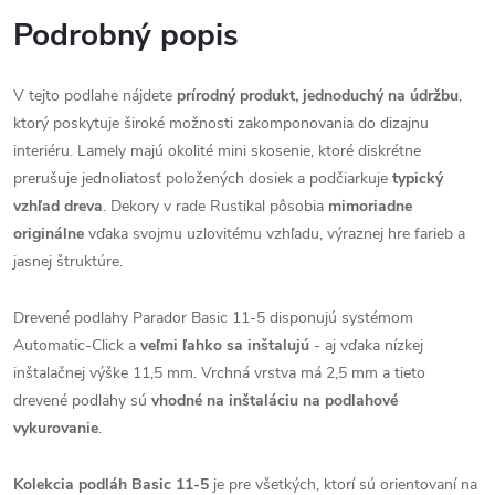
Podrobný popis
V tejto podlahe nájdete
prírodný produkt, jednoduchý na údržbu
,
ktorý poskytuje široké možnosti zakomponovania do dizajnu
interiéru. Lamely majú okolité mini skosenie, ktoré diskrétne
prerušuje jednoliatosť položených dosiek a podčiarkuje
typický
vzhľad dreva
. Dekory v rade Rustikal pôsobia
mimoriadne
originálne
vďaka svojmu uzlovitému vzhľadu, výraznej hre farieb a
jasnej štruktúre.
Drevené podlahy Parador Basic 11-5 disponujú systémom
Automatic-Click a
veľmi ľahko sa inštalujú
- aj vďaka nízkej
inštalačnej výške 11,5 mm. Vrchná vrstva má 2,5 mm a tieto
drevené podlahy sú
vhodné na inštaláciu na podlahové
vykurovanie
.
Kolekcia podláh Basic 11-5
je pre všetkých, ktorí sú orientovaní na