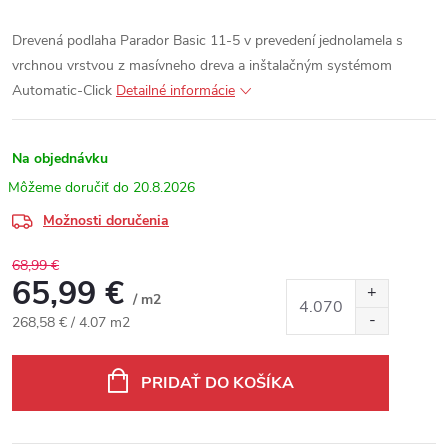
Drevená podlaha Parador Basic 11-5 v prevedení jednolamela s
vrchnou vrstvou z masívneho dreva a inštalačným systémom
Automatic-Click
Detailné informácie
Na objednávku
20.8.2026
Možnosti doručenia
68,99 €
65,99 €
/ m2
Jednotková cena:
268,58 € / 4.07 m2
PRIDAŤ DO KOŠÍKA