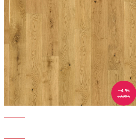
–4 %
68,99 €