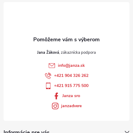
Jana Žáková
info
@
janza.sk
+421 904 326 262
+421 915 775 500
Janza sro
janzadvere
Informácie pre vás