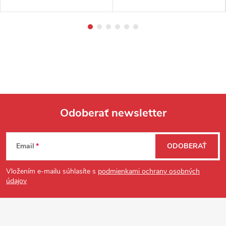
Odoberať newsletter
Zápätie
Email
ODOBERAŤ
Vložením e-mailu súhlasíte s
podmienkami ochrany osobných
údajov