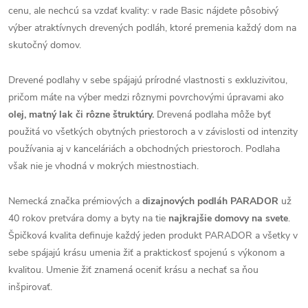
cenu, ale nechcú sa vzdať kvality: v rade Basic nájdete pôsobivý
výber atraktívnych drevených podláh, ktoré premenia každý dom na
skutočný domov.
Drevené podlahy v sebe spájajú prírodné vlastnosti s exkluzivitou,
pričom máte na výber medzi rôznymi povrchovými úpravami ako
olej, matný lak či rôzne štruktúry.
Drevená podlaha môže byť
použitá vo všetkých obytných priestoroch a v závislosti od intenzity
používania aj v kanceláriách a obchodných priestoroch. Podlaha
však nie je vhodná v mokrých miestnostiach.
Nemecká značka prémiových a
dizajnových podláh PARADOR
už
40 rokov pretvára domy a byty na tie
najkrajšie domovy na svete
.
Špičková kvalita definuje každý jeden produkt PARADOR a všetky v
sebe spájajú krásu umenia žiť a praktickosť spojenú s výkonom a
kvalitou. Umenie žiť znamená oceniť krásu a nechať sa ňou
inšpirovať.