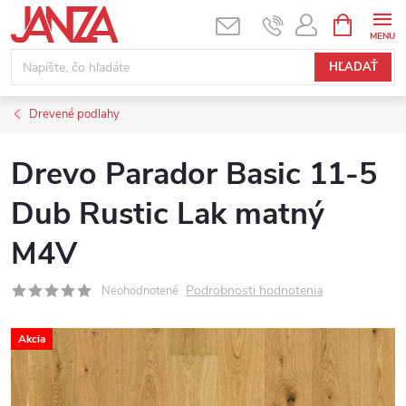
Prejsť na obsah
NÁKUPNÝ
HĽADAŤ
Drevené podlahy
Drevo Parador Basic 11-5
Dub Rustic Lak matný
M4V
Podrobnosti hodnotenia
Neohodnotené
Akcia