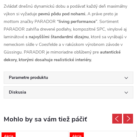
Zvládať dnešnú dynamickú dobu a podávať každý deň maximálny
výkon si vyžaduje
pevnú pôdu pod nohami.
A práve preto je
mottom značky PARADOR
“living performance”
. Sortiment
PARADOR zahŕňa drevené podlahy, kompozitné SPC, vinylové aj
laminátové
s najvyššími štandardmi dizajnu
, ktoré sa vyrábajú v
nemeckom sídle v Coesfelde a v rakúskom výrobnom závode v
Güssingu. PARADOR je mimoriadne obľúbený pre
autentické
dekory, ktorými dosahuje realistické interiéry.
Parametre produktu
Diskusia
Akcia
Akcia