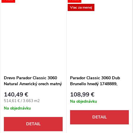
Viac za menej
Drevo Parador Classic 3060
Parador Classic 3060 Dub
Natural Americký orech matný
Brunello hnedý 1748889,
lak trojlamela
Drevená podlaha 1-lamela lak
140,49 €
108,99 €
M4V
Jednotková cena:
514,61 € / 3.663 m2
Na objednávku
Na objednávku
DETAIL
DETAIL