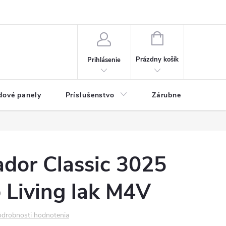
ny osobných údajov
Blog
NÁKUPNÝ KOŠÍK
Prázdny košík
Prihlásenie
dové panely
Príslušenstvo
Zárubne
Stave
dor Classic 3025
 Living lak M4V
drobnosti hodnotenia