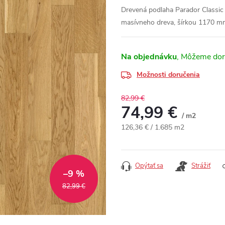
Drevená podlaha Parador Classic
masívneho dreva, šírkou 1170 m
Na objednávku
Možnosti doručenia
82,99 €
74,99 €
/ m2
Jednotková cena:
126,36 € / 1.685 m2
Opýtať sa
Strážiť
–9 %
82,99 €