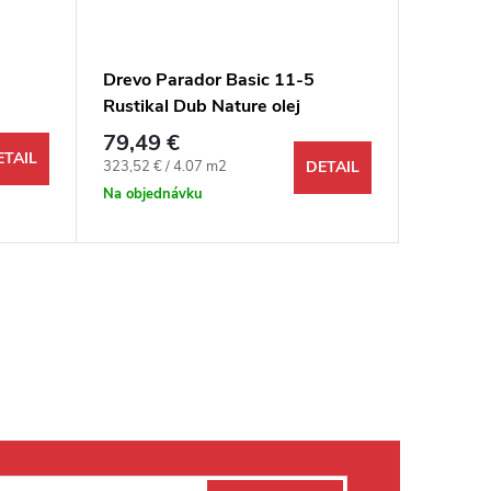
Drevo Parador Basic 11-5
Parador
Rustikal Dub Nature olej
1751112
ť
trojlamela M4V
široká 1
79,49 €
103,9
ETAIL
Jednotková cena:
323,52 € / 4.07 m2
DETAIL
Odosi
48 hodín 
Na objednávku
14,652 m