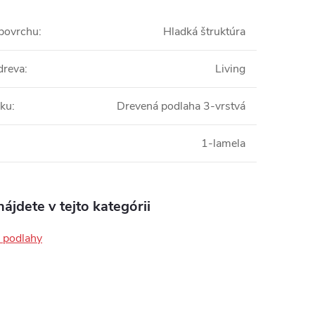
 povrchu
:
Hladká štruktúra
dreva
:
Living
bku
:
Drevená podlaha 3-vrstvá
1-lamela
ájdete v tejto kategórii
 podlahy