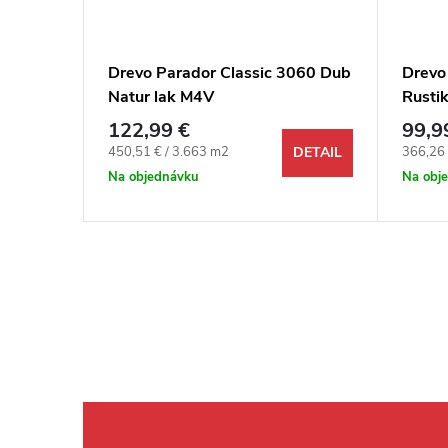
025
Drevo Parador Classic 3060 Dub
Drevo
prírodný
Natur lak M4V
Rustik
122,99 €
99,9
Jednotková cena:
Jednotk
450,51 € / 3.663 m2
366,26 
DETAIL
DETAIL
Na objednávku
Na obj