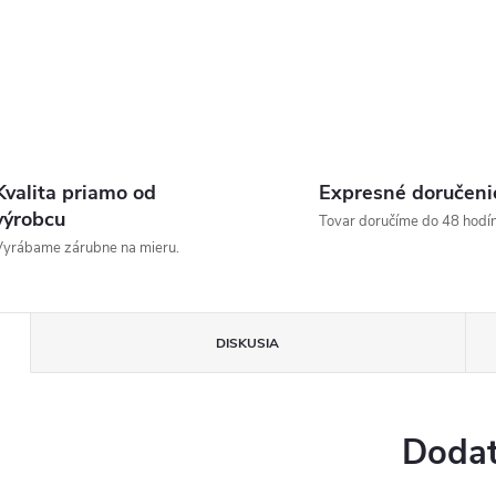
Kvalita priamo od
Expresné doručeni
výrobcu
Tovar doručíme do 48 hodín
yrábame zárubne na mieru.
DISKUSIA
Dodat