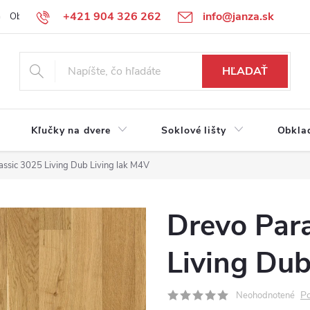
+421 904 326 262
info@janza.sk
Obchodné podmienky
Reklamačné podmienky
Podmienky ochra
HĽADAŤ
Kľučky na dvere
Soklové lišty
Obkla
assic 3025 Living Dub Living lak M4V
Drevo Para
Living Dub
Po
Neohodnotené