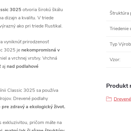
assic 3025
otvoria širokú škálu
Štruktúra
 dizajn a kvalitu. V triede
 výrazný ako pri triede Rustikal.
Triedenie 
a vyniknúť prirodzenosť
Typ Výro
ic 3025 je
nekompromisná v
iel a vrchnej vrstvy. Vrchná
Vzor
:
ť aj
nad podlahové
Produkt n
ínii Classic 3025 sa používa
rojov. Drevené podlahy
Drevené
 pre zdravý a ekologický život.
s exkluzivitou, pričom máte na
ej, matný lak či rôzne štruktúry.