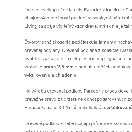
Drevené veľkoplošné lamely
Parador z kolekcie Cl
dizajnových možností pre ľudí s vysokými nárokmi na
Living sa spája viditeľný vzor dreva, avšak nie je tak
Štvorstranné skosenie
podčiarkuje lamely
a necháv
drevenej podlahy. Drevená podlaha z kolekcie Class
kvalite
a vyznačuje sa celoplošnou impregnáciou lam
vrstva
je hrubá 2,5 mm
a podlahu môžete inštalova
vykurovanie a chladenie
.
Na výrobu drevenej podlahy Parador v produktovej l
prevažne drevo z udržateľne obhospodarovaných zd
Parador Classic 3025 sú niekoľkokrát
certifikované
Drevené podlahy v sebe spájajú prírodné vlastnosti 
výber medzi rôznymi povrchovými úpravami ako
ol