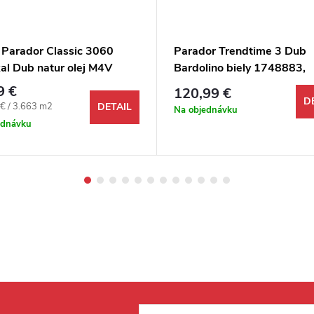
 Parador Classic 3060
Parador Trendtime 3 Dub
al Dub natur olej M4V
Bardolino biely 1748883,
Drevená podlaha Rybia kos
9 €
120,99 €
M4V lak
D
ová cena:
€ / 3.663 m2
DETAIL
Na objednávku
ednávku