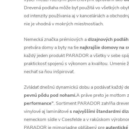
Drevená podlaha môže byť použitá vo všetkých obytn
od intenzity používania aj v kanceláriách a obchodn
nie je vhodná v mokrých miestnostiach.
Nemecká značka prémiových a
dizajnových podl
pretvára domy a byty na tie
najkrajšie domovy na 
každý jeden produkt PARADOR a všetky v sebe spája
praktickosť spojenú s výkonom a kvalitou. Umenie ž
nechať sa ňou inšpirovať.
Zvládať dnešnú dynamickú dobu a podávať každý de
pevnú pôdu pod nohami.
A práve preto je motto
performance”
. Sortiment PARADOR zahŕňa dreven
vinylové aj laminátové
s najvyššími štandardmi di
nemeckom sídle v Coesfelde a v rakúskom výrobno
PARADOR je mimoriadne obľúbený pre
autentické