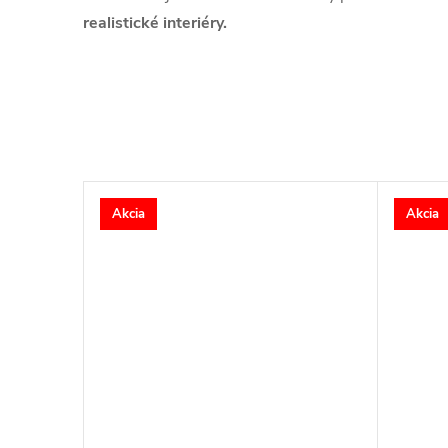
realistické interiéry.
Akcia
Akcia
–8 %
93,20 €