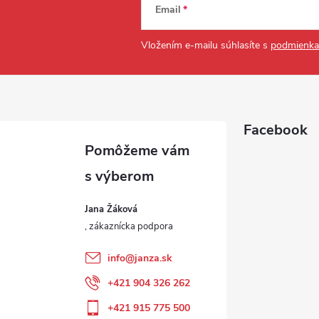
Email
Vložením e-mailu súhlasíte s
podmienka
Facebook
Jana Žáková
info
@
janza.sk
+421 904 326 262
+421 915 775 500