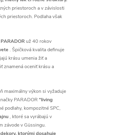
ých priestoroch a v závislosti
ých priestoroch. Podlaha však
áh PARADOR
už 40 rokov
svete
. Špičková kvalita definuje
jú krásu umenia žiť a
iť znamená oceniť krásu a
ň maximálny výkon si vyžaduje
m značky PARADOR
“living
é podlahy, kompozitné SPC,
zajnu
, ktoré sa vyrábajú v
m závode v Güssingu.
 dekory, ktorými dosahuje