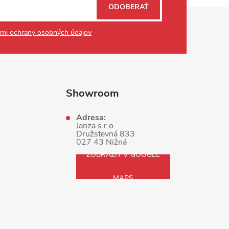
ODOBERAŤ
mi ochrany osobných údajov
Showroom
Adresa:
Janza s.r.o
Družstevná 833
027 43 Nižná
ZOBRAZIŤ V GOOGLE
MAPS