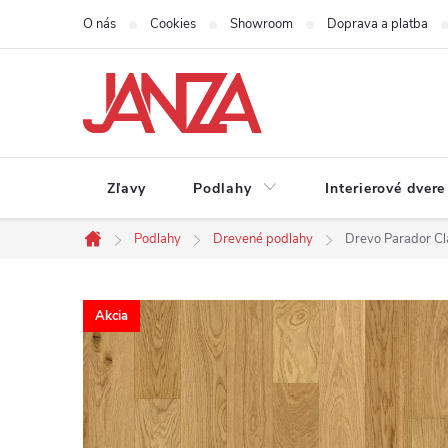
Prejsť na obsah
O nás
Cookies
Showroom
Doprava a platba
Zľavy
Podlahy
Interierové dvere
Podlahy
Drevené podlahy
Drevo Parador Cl
Domov
Akcia