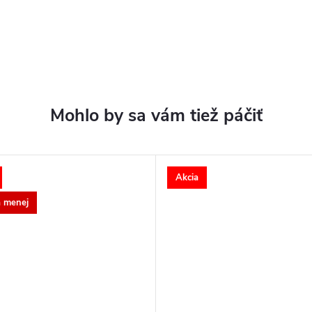
Akcia
a menej