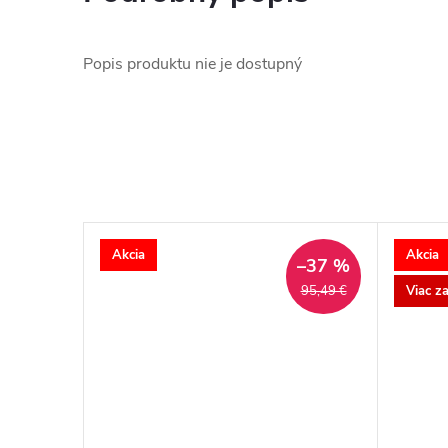
Popis produktu nie je dostupný
Akcia
Akcia
–37 %
Viac z
95,49 €