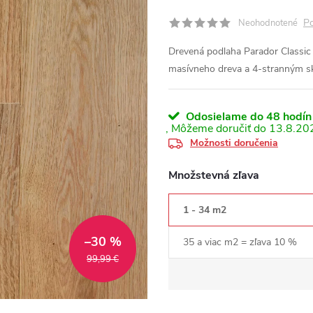
Po
Neohodnotené
Drevená podlaha Parador Classic
masívneho dreva a 4-stranným s
Odosielame do 48 hodín
13.8.20
Možnosti doručenia
Množstevná zľava
1 - 34 m2
–30 %
35 a viac m2 = zľava 10 %
99,99 €