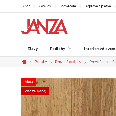
Prejsť na obsah
O nás
Cookies
Showroom
Doprava a platba
Zľavy
Podlahy
Interierové dvere
Podlahy
Drevené podlahy
Drevo Parador Cl
Domov
Akcia
Viac za menej