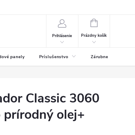
ny osobných údajov
Blog
NÁKUPNÝ KOŠÍK
Prázdny košík
Prihlásenie
dové panely
Príslušenstvo
Zárubne
Stave
dor Classic 3060
 prírodný olej+