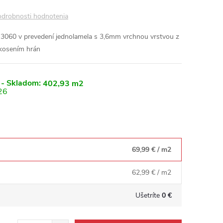
drobnosti hodnotenia
 3060 v prevedení jednolamela s 3,6mm vrchnou vrstvou z
kosením hrán
 - Skladom:
402,93 m2
26
69,99 €
/ m2
62,99 €
/ m2
Ušetríte
0 €