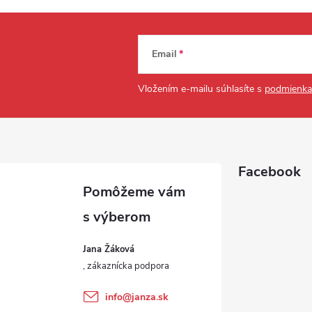
Email
Vložením e-mailu súhlasíte s
podmienka
Facebook
Jana Žáková
info
@
janza.sk