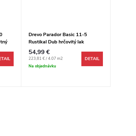
0
Drevo Parador Basic 11-5
Drevo P
tný
Rustikal Dub hrčovitý lak
Living 
trojlamela
M4V
54,99 €
84,89 
Jednotková cena:
Jednotkov
223,81 € / 4.07 m2
143,04 € 
ETAIL
DETAIL
Na objednávku
Na objed