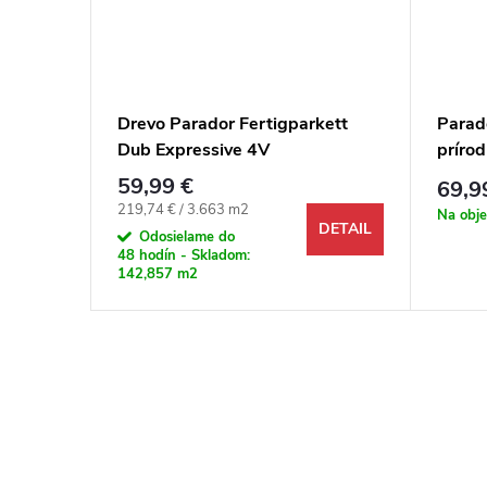
025
Drevo Parador Fertigparkett
Parad
odný lak
Dub Expressive 4V
príro
podla
59,99 €
69,9
DETAIL
Jednotková cena:
219,74 € / 3.663 m2
Na obj
DETAIL
Odosielame do
48 hodín - Skladom:
142,857 m2