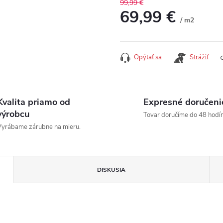
99,99 €
69,99 €
/ m2
Jednotková cena:
Opýtať sa
Strážiť
Kvalita priamo od
Expresné doručeni
výrobcu
Tovar doručíme do 48 hodín
yrábame zárubne na mieru.
DISKUSIA