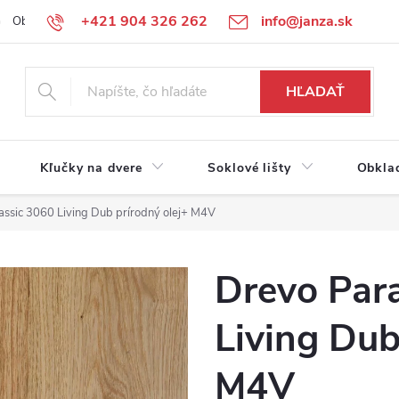
+421 904 326 262
info@janza.sk
Obchodné podmienky
Reklamačné podmienky
Podmienky ochra
HĽADAŤ
Kľučky na dvere
Soklové lišty
Obkla
assic 3060 Living Dub prírodný olej+ M4V
Drevo Para
Living Dub
M4V