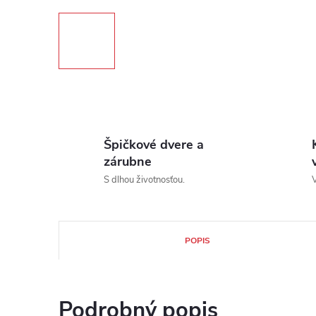
Špičkové dvere a
zárubne
S dlhou životnosťou.
V
POPIS
Podrobný popis