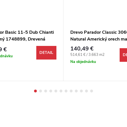
or Basic 11-5 Dub Chianti
Drevo Parador Classic 306
dný 1748899, Drevená
Natural Americký orech ma
ha 1-lamela M4V olej
lak trojlamela
140,49 €
9 €
DETAIL
Jednotková cena:
514,61 € / 3.663 m2
D
ednávku
Na objednávku