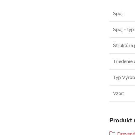
Spoj
:
Spoj - typ
:
Štruktúra
Triedenie 
Typ Výro
Vzor
:
Produkt n
Drevené