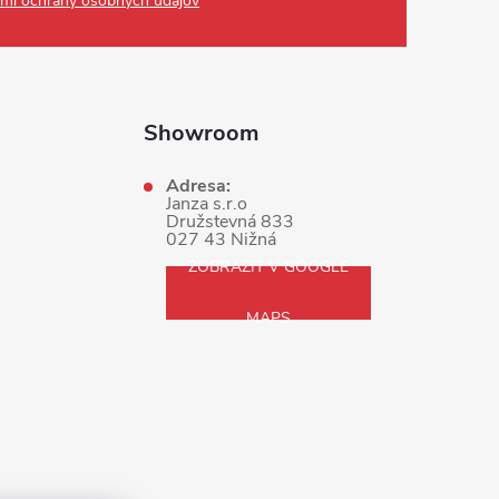
mi ochrany osobných údajov
Showroom
Adresa:
Janza s.r.o
Družstevná 833
027 43 Nižná
ZOBRAZIŤ V GOOGLE
MAPS