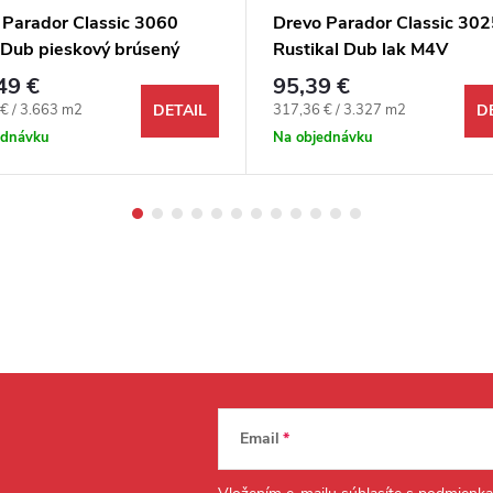
 Parador Classic 3060
Drevo Parador Classic 302
 Dub pieskový brúsený
Rustikal Dub lak M4V
ý M4V
49 €
95,39 €
ová cena:
Jednotková cena:
€ / 3.663 m2
317,36 € / 3.327 m2
DETAIL
D
ednávku
Na objednávku
Email