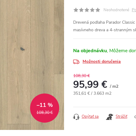
Po
Neohodnotené
Drevená podlaha Parador Classic
masívneho dreva a 4-stranným s
Na objednávku
Možnosti doručenia
108,30 €
95,99 €
/ m2
Jednotková cena:
351,61 € / 3.663 m2
–11 %
108,30 €
Opýtať sa
Strážiť