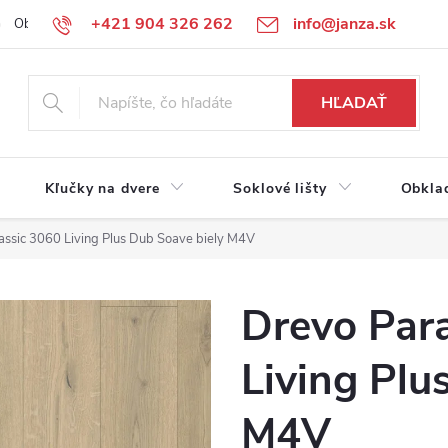
+421 904 326 262
info@janza.sk
Obchodné podmienky
Reklamačné podmienky
Podmienky ochra
HĽADAŤ
Kľučky na dvere
Soklové lišty
Obkla
assic 3060 Living Plus Dub Soave biely M4V
Drevo Para
Living Plu
M4V