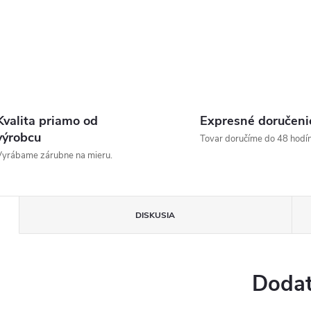
Kvalita priamo od
Expresné doručeni
výrobcu
Tovar doručíme do 48 hodín
yrábame zárubne na mieru.
DISKUSIA
Dodat