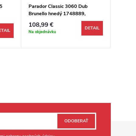
5
Parador Classic 3060 Dub
Drevo P
Brunello hnedý 1748889,
Select 
Drevená podlaha 1-lamela lak
149,4
108,99 €
M4V
DETAIL
Jednotkov
547,58 € 
ETAIL
Na objednávku
Na objed
ODOBERAŤ