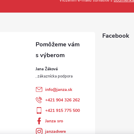
Vložením e-mailu súhlasíte s
podmienka
Facebook
Jana Žáková
info
@
janza.sk
+421 904 326 262
+421 915 775 500
Janza sro
janzadvere