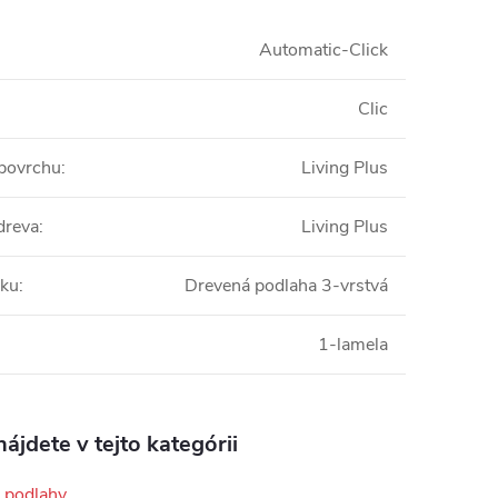
Automatic-Click
Clic
 povrchu
:
Living Plus
dreva
:
Living Plus
bku
:
Drevená podlaha 3-vrstvá
1-lamela
ájdete v tejto kategórii
 podlahy