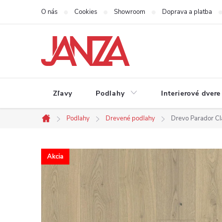
Prejsť na obsah
O nás
Cookies
Showroom
Doprava a platba
Zľavy
Podlahy
Interierové dvere
Podlahy
Drevené podlahy
Drevo Parador Cl
Domov
Akcia