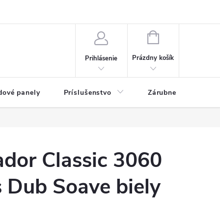
ny osobných údajov
Blog
NÁKUPNÝ KOŠÍK
Prázdny košík
Prihlásenie
dové panely
Príslušenstvo
Zárubne
Stave
dor Classic 3060
s Dub Soave biely