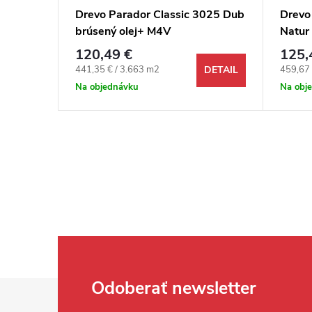
e 10
Drevo Parador Classic 3025 Dub
Drevo
vron
brúsený olej+ M4V
Natur
matn
120,49 €
125,
DETAIL
Jednotková cena:
Jednotk
441,35 € / 3.663 m2
459,67 
DETAIL
Na objednávku
Na obj
Zápätie
Odoberať newsletter