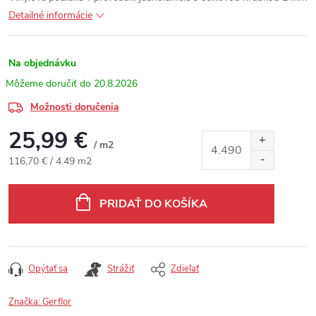
Detailné informácie
Na objednávku
20.8.2026
Možnosti doručenia
25,99 €
/ m2
Jednotková cena:
116,70 € / 4.49 m2
PRIDAŤ DO KOŠÍKA
Opýtať sa
Strážiť
Zdieľať
Značka:
Gerflor