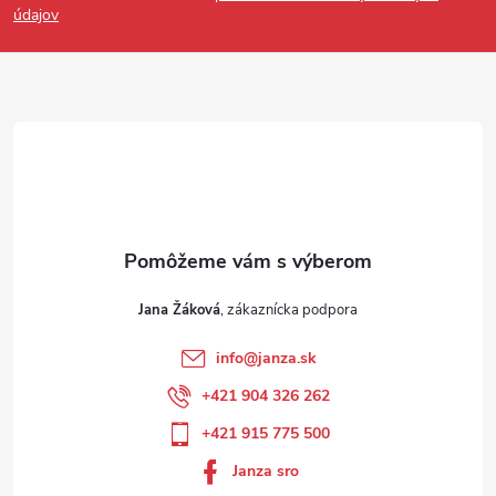
údajov
Jana Žáková
info
@
janza.sk
+421 904 326 262
+421 915 775 500
Janza sro