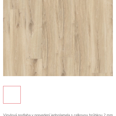
Vinylová podlaha v prevedení jednolamela s celkovou hrúbkou 2 mm