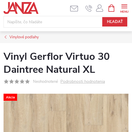
Prejsť na obsah
NÁKUPNÝ
HĽADAŤ
Vinylové podlahy
Vinyl Gerflor Virtuo 30
Daintree Natural XL
Podrobnosti hodnotenia
Neohodnotené
Akcia