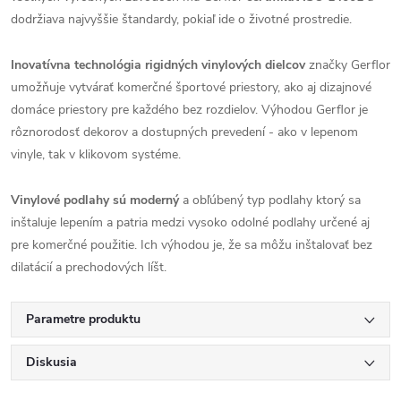
dodržiava najvyššie štandardy, pokiaľ ide o životné prostredie.
Inovatívna technológia rigidných vinylových dielcov
značky Gerflor
umožňuje vytvárať komerčné športové priestory, ako aj dizajnové
domáce priestory pre každého bez rozdielov. Výhodou Gerflor je
rôznorodosť dekorov a dostupných prevedení - ako v lepenom
vinyle, tak v klikovom systéme.
Vinylové podlahy sú moderný
a obľúbený typ podlahy ktorý sa
inštaluje lepením a patria medzi vysoko odolné podlahy určené aj
pre komerčné použitie. Ich výhodou je, že sa môžu inštalovať bez
dilatácií a prechodových líšt.
Parametre produktu
Diskusia