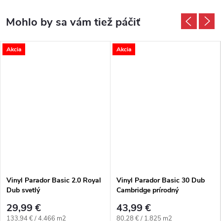
Akcia
Akcia
Vinyl Parador Basic 2.0 Royal
Vinyl Parador Basic 30 Dub
Dub svetlý
Cambridge prírodný
29,99 €
43,99 €
Jednotková cena:
Jednotková cena:
133,94 € / 4.466 m2
80,28 € / 1.825 m2