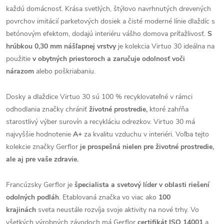
každú domácnosť. Krása svetlých, štýlovo navrhnutých drevených
povrchov imitácií parketových dosiek a čisté moderné línie dlaždíc s
betónovým efektom, dodajú interiéru vášho domova príťažlivosť.
S
hrúbkou 0,30 mm nášľapnej vrstvy
je kolekcia Virtuo 30 ideálna na
použitie
v obytných priestoroch a zaručuje odolnosť voči
nárazom
alebo poškriabaniu.
Dosky a dlaždice Virtuo 30 sú 100 % recyklovateľné v rámci
odhodlania značky chrániť
životné prostredie,
ktoré zahŕňa
starostlivý výber surovín a recykláciu odrezkov. Virtuo 30 má
najvyššie hodnotenie
A+
za kvalitu vzduchu v interiéri. Voľba tejto
kolekcie značky Gerflor
je prospešná nielen pre životné prostredie,
ale aj pre vaše zdravie.
Francúzsky Gerflor je
špecialista a svetový líder v oblasti riešení
odolných podláh
. Etablovaná značka vo viac ako
100
krajinách
sveta neustále rozvíja svoje aktivity na nové trhy. Vo
všetkých výrobných závodoch má Gerflor
certifikát ISO 14001
a