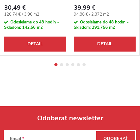
karamelovo hnedý 4V
30,49 €
39,99 €
Jednotková cena:
Jednotková cena:
120,74 € / 3.96 m2
94,86 € / 2.372 m2
Odosielame do 48 hodín -
Odosielame do 48 hodín -
Skladom:
142,56 m2
Skladom:
291,756 m2
DETAIL
DETAIL
Odoberať newsletter
Zápätie
Email
ODOBERAŤ