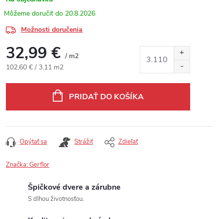
20.8.2026
Možnosti doručenia
32,99 €
/ m2
Jednotková cena:
102,60 € / 3.11 m2
PRIDAŤ DO KOŠÍKA
Opýtať sa
Strážiť
Zdieľať
Značka:
Gerflor
Špičkové dvere a zárubne
S dlhou životnosťou.