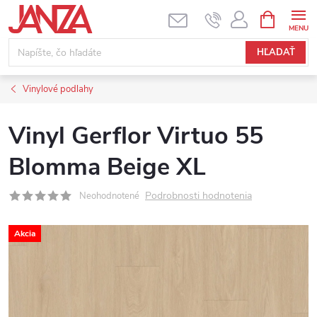
Prejsť na obsah
NÁKUPNÝ
HĽADAŤ
Vinylové podlahy
Vinyl Gerflor Virtuo 55
Blomma Beige XL
Podrobnosti hodnotenia
Neohodnotené
Akcia