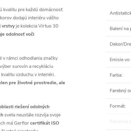
 kvalitu pre každú domácnosť.
Antistatic
korov dodajú interiéru vášho
 vrstvy
je kolekcia Virtuo 30
Balení na 
je odolnosť voči
Dekor/Dre
é v rámci odhodlania značky
Emisie vo 
 výber surovín a recykláciu
 kvalitu vzduchu v interiéri.
Farba
:
len pre životné prostredie, ale
Farebný o
Formát
:
 oblasti riešení odolných
ch
sveta neustále rozvíja svoje
Garancia 
doch má Gerflor
certifikát ISO