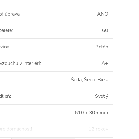
ká úprava
:
ÁNO
palete
:
60
vina
:
Betón
vzduchu v interiéri
:
A+
Šedá, Šedo-Biela
dtieň
:
Svetlý
610 x 305 mm
pre domácnosti
:
12 rokov