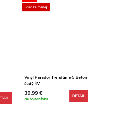
Viac za menej
Vinyl Parador Trendtime 5 Betón
Vinyl Ge
šedý 4V
Blond X
29,99 
39,99 €
DETAIL
Jednotkov
93,27 € /
ETAIL
Na objednávku
Odosi
48 hodín 
199,04 m