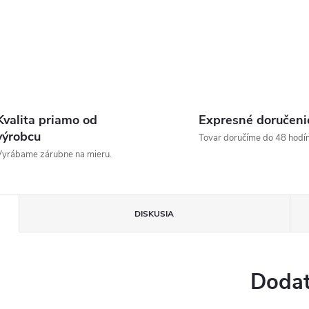
Kvalita priamo od
Expresné doručeni
výrobcu
Tovar doručíme do 48 hodín
yrábame zárubne na mieru.
DISKUSIA
Dodat