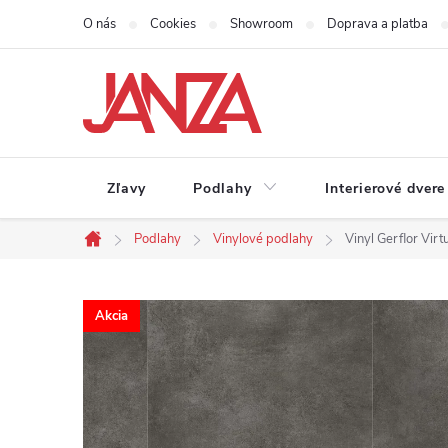
Prejsť na obsah
O nás
Cookies
Showroom
Doprava a platba
Zľavy
Podlahy
Interierové dvere
Podlahy
Vinylové podlahy
Vinyl Gerflor Vir
Domov
Akcia