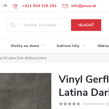
+421 904 326 262
info@janza.sk
Obchodné podmienky
Reklamačné podmienky
Podmienky ochra
HĽADAŤ
Kľučky na dvere
Soklové lišty
Obkla
tuo 30 Latina Dark dlažbový dekor
Vinyl Gerf
Latina Dar
Po
Neohodnotené