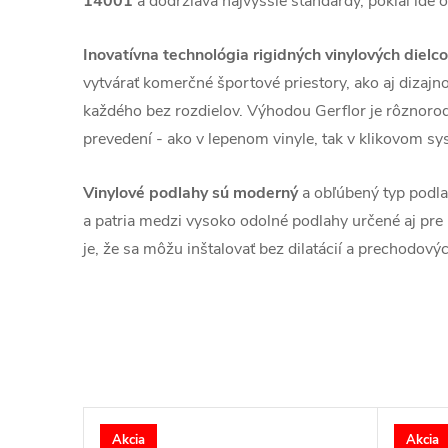
14001
a dodržiava najvyššie štandardy, pokiaľ ide o
Inovatívna technológia rigidných vinylových dielc
vytvárať komerčné športové priestory, ako aj dizaj
každého bez rozdielov. Výhodou Gerflor je rôznoro
prevedení - ako v lepenom vinyle, tak v klikovom sy
Vinylové podlahy sú moderný
a obľúbený typ podlah
a patria medzi vysoko odolné podlahy určené aj pre
je, že sa môžu inštalovať bez dilatácií a prechodových
Akcia
Akcia