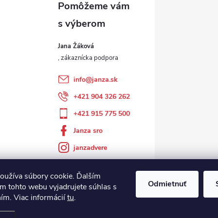
Jana Žáková
info
@
janza.sk
+421 904 326 262
+421 915 775 500
Janza sro
janzadvere
oužíva súbory cookie. Ďalším
Odmietnuť
m tohto webu vyjadrujete súhlas s
ním. Viac informácií
tu
.