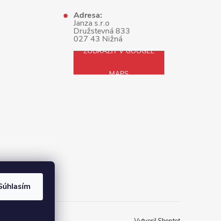
Adresa:
Janza s.r.o
Družstevná 833
027 43 Nižná
ZOBRAZIŤ V GOOGLE
MAPS
Súhlasím