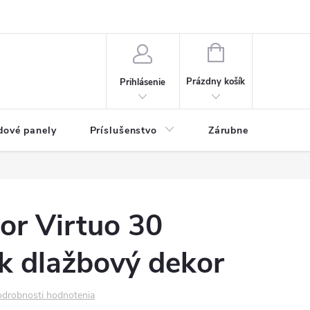
ny osobných údajov
Blog
NÁKUPNÝ KOŠÍK
Prázdny košík
Prihlásenie
dové panely
Príslušenstvo
Zárubne
Stave
lor Virtuo 30
k dlažbový dekor
drobnosti hodnotenia