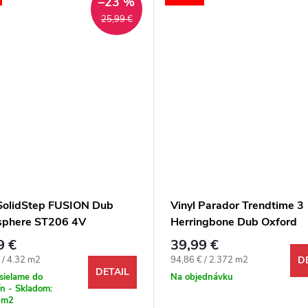
–23 %
25,99 €
 SolidStep FUSION Dub
Vinyl Parador Trendtime 3
phere ST206 4V
Herringbone Dub Oxford
pieskový 4V
9 €
39,99 €
ová cena:
Jednotková cena:
 / 4.32 m2
94,86 € / 2.372 m2
D
DETAIL
sielame do
Na objednávku
n - Skladom:
 m2