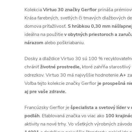
Kolekcia
Virtuo 30 značky Gerflor
prináša prémiovú
Krása farebných, svetlých či tmavých dlažbových de
domova príťažlivosť.
S hrúbkou 0,30 mm nášľapnej
ideálna na použitie
v obytných priestoroch a zaruču
nárazom
alebo poškriabaniu.
Dosky a dlaždice Virtuo 30 sú 100 % recyklovateľn
chrániť
životné prostredie,
ktoré zahŕňa starostlivý
odrezkov. Virtuo 30 má najvyššie hodnotenie
A+
za
Voľba tejto kolekcie značky Gerflor
je prospešná nie
aj pre vaše zdravie.
Francúzsky Gerflor je
špecialista a svetový líder v
podláh
. Etablovaná značka vo viac ako
100 krajiná
aktivity na nové trhy. Vo všetkých výrobných závo