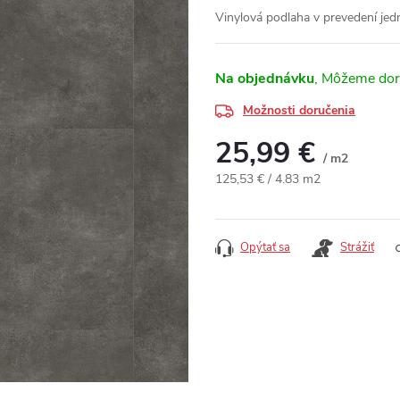
Vinylová podlaha v prevedení j
Na objednávku
Možnosti doručenia
25,99 €
/ m2
Jednotková cena:
125,53 € / 4.83 m2
Opýtať sa
Strážiť