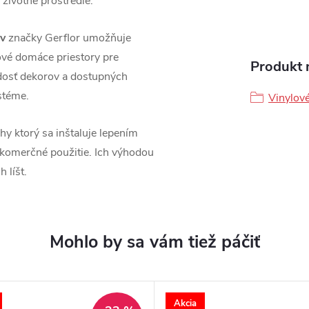
 životné prostredie.
ov
značky Gerflor umožňuje
nové domáce priestory pre
Produkt n
dosť dekorov a dostupných
stéme.
Vinylov
y ktorý sa inštaluje lepením
 komerčné použitie. Ich výhodou
 líšt.
Akcia