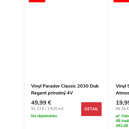
Dub
Vinyl Parador Classic 2030 Dub
Vinyl
Regent prírodný 4V
Atmos
49,99 €
19,9
Jednotková cena:
Jednotk
91,23 € / 1.825 m2
86,36 €
DETAIL
DETAIL
Na objednávku
Odo
48 hodí
492,48