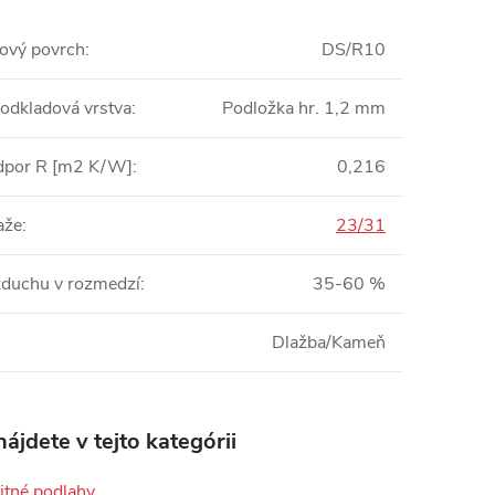
ový povrch
:
DS/R10
podkladová vrstva
:
Podložka hr. 1,2 mm
dpor R [m2 K/W]
:
0,216
aže
:
23/31
zduchu v rozmedzí
:
35-60 %
Dlažba/Kameň
ájdete v tejto kategórii
tné podlahy