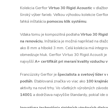
Kolekcia Gerflor
Virtuo 30 Rigid Acoustic
v dlažbo
široký výber farieb. Veľkou výhodou kolekcie Gerflo
ľahká inštalácia
pomocou klik systému
.
Vďaka tomu je kompozitná podlaha
Virtuo 30 Rigid
na renováciu.
Inštalácia je možná napríklad na dlažd
ako 8 mm a hlboké 3 mm. Celá kolekcia má integrov
obmedzuje hluk. Gerflor Virtuo 30 Rigid Acousti je
najvyšší
A+ certifikát pri meraní kvality vzduchu v 
Francúzsky Gerflor je
špecialista a svetový líder v
podláh
. Etablovaná značka vo viac ako
100 krajiná
aktivity na nové trhy. Vo všetkých výrobných závo
14001
a dodržiava najvyššie štandardy, pokiaľ ide o
Inovatívna technológia rigidných vinylových dielc