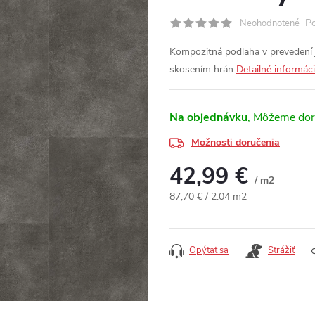
Po
Neohodnotené
Kompozitná podlaha v prevedení
skosením hrán
Detailné informác
Na objednávku
Možnosti doručenia
42,99 €
/ m2
Jednotková cena:
87,70 € / 2.04 m2
Opýtať sa
Strážiť