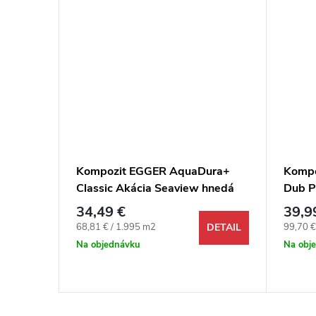
ura+
Kompozit EGGER AquaDura+
Kompo
na 4V+1
Classic Akácia Seaview hnedá
Dub P
4V
34,49 €
39,9
Jednotková cena:
Jednotk
68,81 € / 1.995 m2
99,70 €
DETAIL
DETAIL
Na objednávku
Na obj