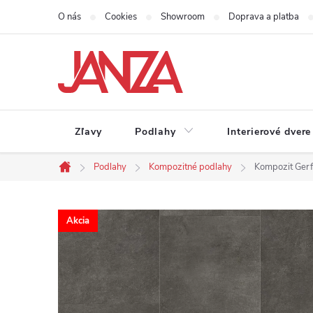
Prejsť na obsah
O nás
Cookies
Showroom
Doprava a platba
Zľavy
Podlahy
Interierové dvere
Podlahy
Kompozitné podlahy
Kompozit Gerfl
Domov
Akcia