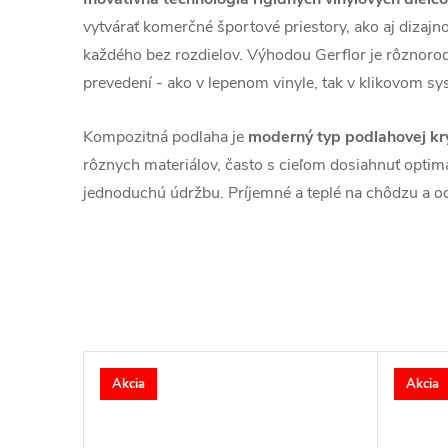
vytvárať komerčné športové priestory, ako aj dizaj
každého bez rozdielov. Výhodou Gerflor je rôznoro
prevedení - ako v lepenom vinyle, tak v klikovom sy
Kompozitná podlaha je
moderný typ podlahovej kry
rôznych materiálov, často s cieľom dosiahnuť optimá
jednoduchú údržbu. Príjemné a teplé na chôdzu a o
Akcia
Akcia