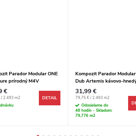
zit Parador Modular ONE
Kompozit Parador Modula
ure prírodný M4V
Dub Artemis kávovo-hned
9 €
31,99 €
ová cena:
Jednotková cena:
 / 2.493 m2
79,75 € / 2.493 m2
DETAIL
D
ednávku
Odosielame do
48 hodín - Skladom:
79,776 m2