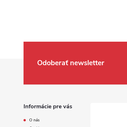
Zápätie
Odoberať newsletter
Informácie pre vás
O nás