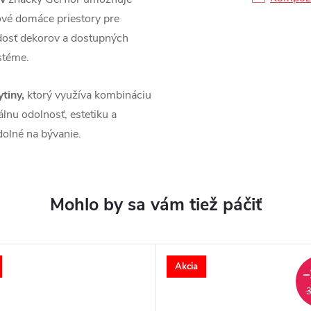
nové domáce priestory pre
dosť dekorov a dostupných
stéme.
tiny,
ktorý využíva kombináciu
lnu odolnosť, estetiku a
dolné na bývanie.
Akcia
–
3