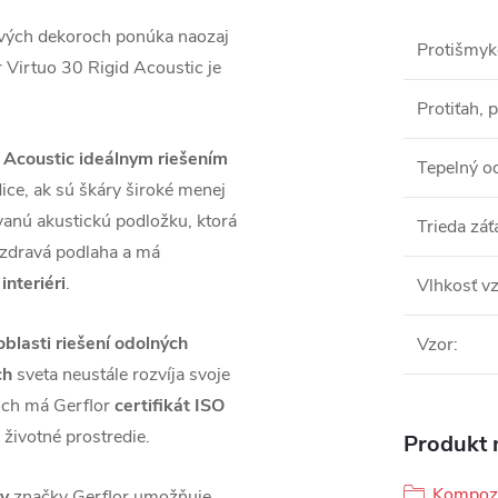
vých dekoroch ponúka naozaj
Protišmyk
r Virtuo 30 Rigid Acoustic je
Protiťah, 
 Acoustic ideálnym riešením
Tepelný o
ice, ak sú škáry široké menej
anú akustickú podložku, ktorá
Trieda záť
 zdravá podlaha a má
interiéri
.
Vlhkosť v
 oblasti riešení odolných
Vzor
:
ch
sveta neustále rozvíja svoje
doch má Gerflor
certifikát ISO
 životné prostredie.
Produkt n
Kompozi
ov
značky Gerflor umožňuje