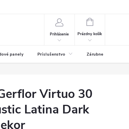
ny osobných údajov
Blog
NÁKUPNÝ KOŠÍK
Prázdny košík
Prihlásenie
dové panely
Príslušenstvo
Zárubne
Stave
erflor Virtuo 30
stic Latina Dark
dekor