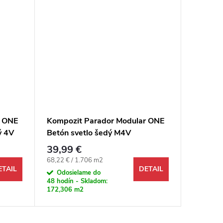
r ONE
Kompozit Parador Modular ONE
Kompozi
ý 4V
Betón svetlo šedý M4V
Dub Urb
39,99 €
31,99 
Jednotková cena:
Jednotkov
68,22 € / 1.706 m2
79,75 € /
ETAIL
DETAIL
Odosielame do
Odosi
48 hodín - Skladom:
48 hodín 
172,306 m2
47,367 m