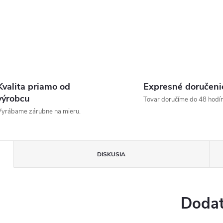
Kvalita priamo od
Expresné doručeni
výrobcu
Tovar doručíme do 48 hodín
yrábame zárubne na mieru.
DISKUSIA
Dodat