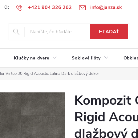
+421 904 326 262
info@janza.sk
Obchodné podmienky
Reklamačné podmienky
Podmienky ochra
HĽADAŤ
Kľučky na dvere
Soklové lišty
Obkla
or Virtuo 30 Rigid Acoustic Latina Dark dlažbový dekor
Kompozit G
Rigid Acou
dlažbový 