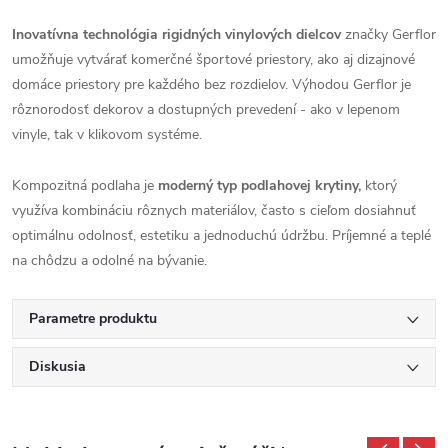
Inovatívna technológia rigidných vinylových dielcov
značky Gerflor
umožňuje vytvárať komerčné športové priestory, ako aj dizajnové
domáce priestory pre každého bez rozdielov. Výhodou Gerflor je
rôznorodosť dekorov a dostupných prevedení - ako v lepenom
vinyle, tak v klikovom systéme.
Kompozitná podlaha je
moderný typ podlahovej krytiny,
ktorý
využíva kombináciu rôznych materiálov, často s cieľom dosiahnuť
optimálnu odolnosť, estetiku a jednoduchú údržbu. Príjemné a teplé
na chôdzu a odolné na bývanie.
Parametre produktu
Diskusia