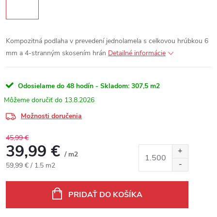
Kompozitná podlaha v prevedení jednolamela s celkovou hrúbkou 6
mm a 4-stranným skosením hrán
Detailné informácie
Odosielame do 48 hodín - Skladom:
307,5 m2
13.8.2026
Možnosti doručenia
45,99 €
39,99 €
/ m2
Jednotková cena:
59,99 € / 1.5 m2
PRIDAŤ DO KOŠÍKA