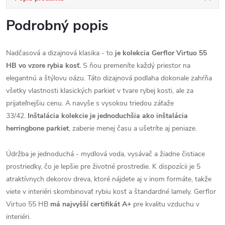
Podrobný popis
Nadčasová a dizajnová klasika - to
je kolekcia Gerflor Virtuo 55
HB
vo vzore rybia kosť.
S ňou premeníte každý priestor na
elegantnú a štýlovu oázu. Táto dizajnová podlaha dokonale zahŕňa
všetky vlastnosti klasických parkiet v tvare rybej kosti, ale za
prijateľnejšiu cenu. A navyše s vysokou triedou záťaže
33/42.
Inštalácia kolekcie je jednoduchšia ako inštalácia
herringbone parkiet
, zaberie menej času a ušetríte aj peniaze.
Údržba je jednoduchá - mydlová voda, vysávač a žiadne čistiace
prostriedky, čo je lepšie pre životné prostredie. K dispozícii je 5
atraktívnych dekorov dreva, ktoré nájdete aj v inom formáte, takže
viete v interiéri skombinovať rybiu kosť a štandardné lamely. Gerflor
Virtuo 55 HB
má najvyšší certifikát A+
pre kvalitu vzduchu v
interiéri.