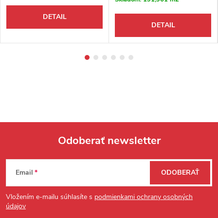
DETAIL
DETAIL
Odoberať newsletter
Zápätie
Email
ODOBERAŤ
Vložením e-mailu súhlasíte s
podmienkami ochrany osobných
údajov