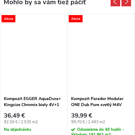
Akcia
Akcia
Kompozit EGGER AquaDura+
Kompozit Parador Modular
Kingsize Chromix biely 4V+1
ONE Dub Pure svetlý M4V
36,49 €
39,99 €
Jednotková cena:
Jednotková cena:
92,50 € / 2.535 m2
99,70 € / 2.493 m2
Na objednávku
Odosielame do 48 hodín -
Skladom:
191,961 m2