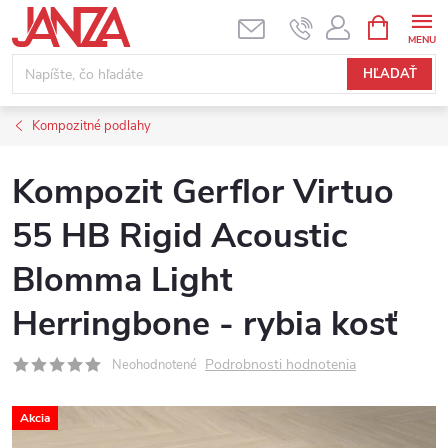
Prejsť na obsah
NÁKUPNÝ
HĽADAŤ
Kompozitné podlahy
Kompozit Gerflor Virtuo
55 HB Rigid Acoustic
Blomma Light
Herringbone - rybia kosť
Podrobnosti hodnotenia
Neohodnotené
Akcia