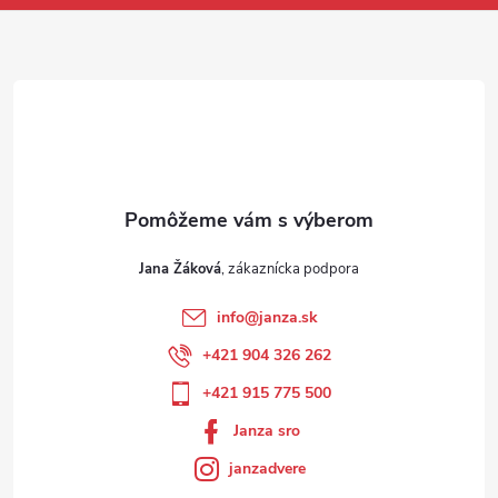
Jana Žáková
info
@
janza.sk
+421 904 326 262
+421 915 775 500
Janza sro
janzadvere