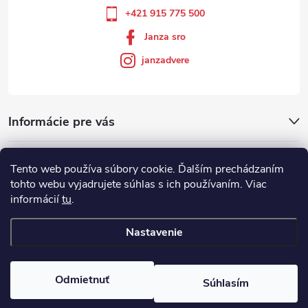
+421 915 775 500
Janza sro
janzadvere
Informácie pre vás
Facebook
Tento web používa súbory cookie. Ďalším prechádzaním
tohto webu vyjadrujete súhlas s ich používaním. Viac
informácií
tu
.
Showroom
Nastavenie
Copyright 2026
Janza.sk
. Všetky práva vyhradené.
Odmietnuť
Súhlasím
Vytvoril Shoptet