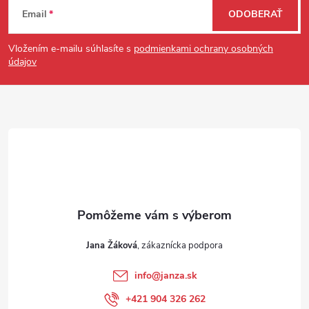
Zápätie
Email
ODOBERAŤ
Vložením e-mailu súhlasíte s
podmienkami ochrany osobných
údajov
Jana Žáková
info
@
janza.sk
+421 904 326 262