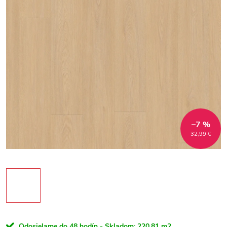
–7 %
32,99 €
Odosielame do 48 hodín - Skladom:
220,81 m2