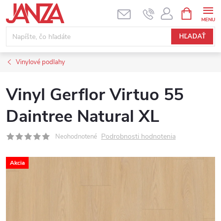
Prejsť na obsah
NÁKUPNÝ
HĽADAŤ
Vinylové podlahy
Vinyl Gerflor Virtuo 55
Daintree Natural XL
Podrobnosti hodnotenia
Neohodnotené
Akcia