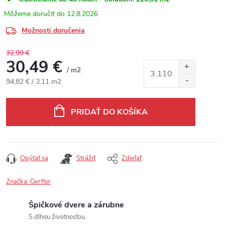
12.8.2026
Možnosti doručenia
32,99 €
30,49 €
/ m2
Jednotková cena:
94,82 € / 3.11 m2
PRIDAŤ DO KOŠÍKA
Opýtať sa
Strážiť
Zdieľať
Značka:
Gerflor
Špičkové dvere a zárubne
S dlhou životnosťou.