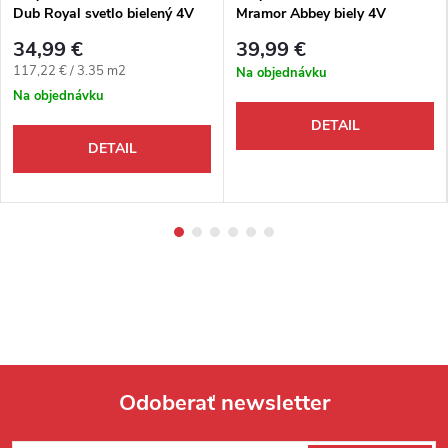
Dub Royal svetlo bielený 4V
Mramor Abbey biely 4V
34,99 €
39,99 €
Jednotková cena:
117,22 € / 3.35 m2
Na objednávku
Na objednávku
DETAIL
DETAIL
Odoberať newsletter