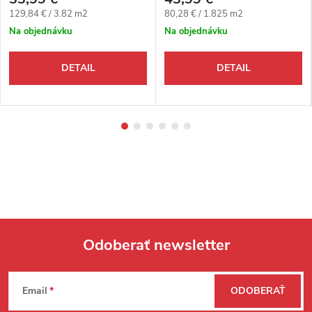
Jednotková cena:
Jednotková cena:
129,84 € / 3.82 m2
80,28 € / 1.825 m2
Na objednávku
Na objednávku
DETAIL
DETAIL
Odoberať newsletter
Zápätie
Email
ODOBERAŤ