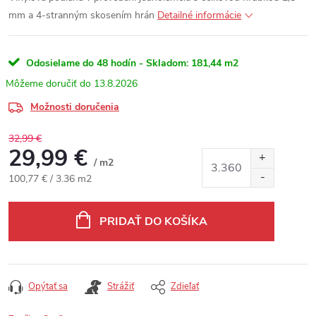
mm a 4-stranným skosením hrán
Detailné informácie
Odosielame do 48 hodín - Skladom:
181,44 m2
13.8.2026
Možnosti doručenia
32,99 €
29,99 €
/ m2
Jednotková cena:
100,77 € / 3.36 m2
PRIDAŤ DO KOŠÍKA
Opýtať sa
Strážiť
Zdieľať