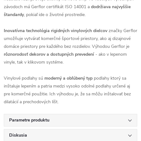
závodoch má Gerflor certifikát ISO 14001 a
dodržiava najvyššie
štandardy
, pokiaľ ide o životné prostredie.
Inovatívna technológia rigidných vinylových dielcov
značky Gerflor
umožňuje vytvárať komerčné športové priestory, ako aj dizajnové
domáce priestory pre každého bez rozdielov. Výhodou Gerflor je
rôznorodosť dekorov a dostupných prevedení
- ako v lepenom
vinyle, tak v klikovom systéme.
Vinylové podlahy sú
moderný a obľúbený typ
podlahy ktorý sa
inštaluje lepením a patria medzi vysoko odolné podlahy určené aj
pre komerčné použitie. Ich výhodou je, že sa môžu inštalovať bez
dilatácií a prechodových líšt.
Parametre produktu
Diskusia