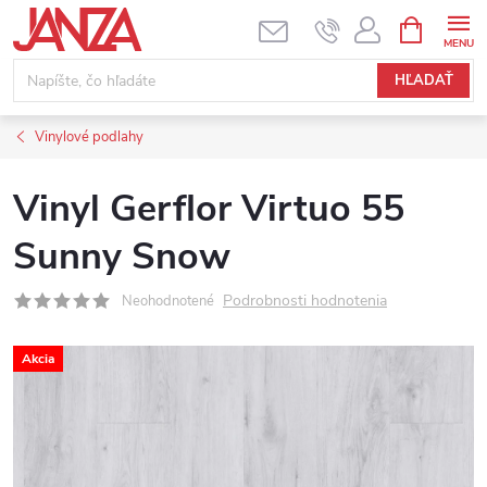
Prejsť na obsah
NÁKUPNÝ
HĽADAŤ
Vinylové podlahy
Vinyl Gerflor Virtuo 55
Sunny Snow
Podrobnosti hodnotenia
Neohodnotené
Akcia