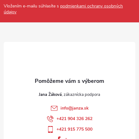
Vložením e-mailu súhlasíte s
podmienkami ochrany osobných
údajov
Jana Žáková
info
@
janza.sk
+421 904 326 262
+421 915 775 500