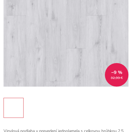
–9 %
32,99 €
Vinylová podlaha v prevedení jednolamela s celkovou hrúbkou 2,5