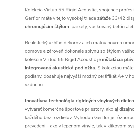
Kolekcia Virtuo 55 Rigid Acoustic, spojenec profes
Gerflor máte v tejto vysokej triede záťaže 33/42 dis
ohromujúcim štýlom
: parkety, voskovaný betón al
Realistický vzhľad dekorov a ich matný povrch umoc
domove a zároveň dokonale splynú so štýlom vášho 
kolekcie Virtuo 55 Rigid Acoustic je
inštalácia pl
integrovaná akustická podložka.
S kolekciou máte 
podlahy, dosahuje najvyšší možný certifikát A+ v ho
vzduchu.
Inovatívna technológia rigidných vinylových dielc
vytvárať komerčné športové priestory, ako aj dizaj
každého bez rozdielov. Výhodou Gerflor je rôznoro
prevedení - ako v lepenom vinyle, tak v klikovom sy