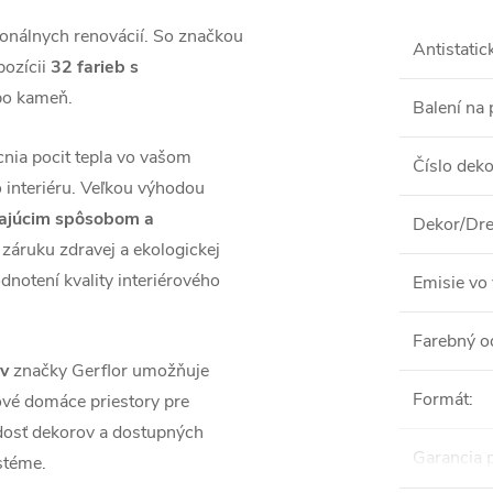
ionálnych renovácií. So značkou
Antistatic
pozícii
32 farieb s
ebo kameň.
Balení na 
nia pocit tepla vo vašom
Číslo dek
interiéru. Veľkou výhodou
ávajúcim spôsobom a
Dekor/Dre
záruku zdravej a ekologickej
dnotení kvality interiérového
Emisie vo 
Farebný o
ov
značky Gerflor umožňuje
Formát
:
nové domáce priestory pre
dosť dekorov a dostupných
Garancia 
stéme.