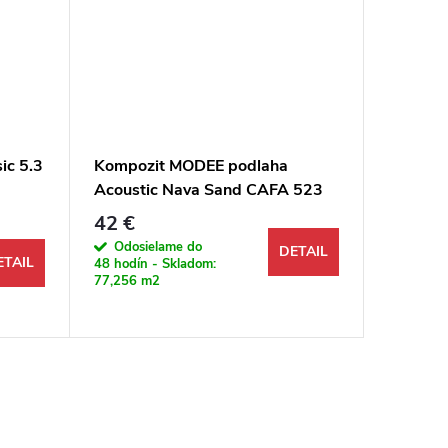
ic 5.3
Kompozit MODEE podlaha
Kompozi
Acoustic Nava Sand CAFA 523
2070 Du
M4V Dlažba
42 €
49,49 
Jednotkov
94,23 € /
Odosielame do
DETAIL
ETAIL
48 hodín - Skladom:
Odosi
77,256 m2
48 hodín 
300,832 