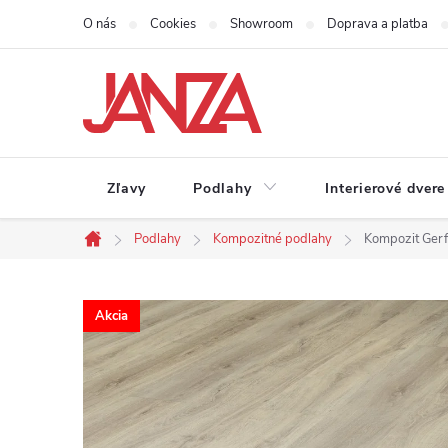
Prejsť na obsah
O nás
Cookies
Showroom
Doprava a platba
Zľavy
Podlahy
Interierové dvere
Podlahy
Kompozitné podlahy
Kompozit Gerfl
Domov
Akcia