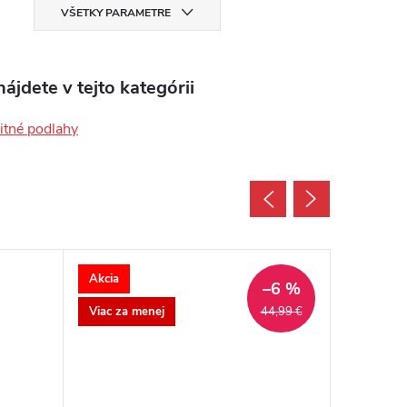
VŠETKY PARAMETRE
ájdete v tejto kategórii
tné podlahy
Akcia
Akcia
–6 %
Viac za menej
44,99 €