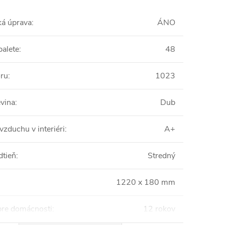
ká úprava
:
ÁNO
palete
:
48
oru
:
1023
vina
:
Dub
vzduchu v interiéri
:
A+
dtieň
:
Stredný
1220 x 180 mm
pre domácnosti
:
12 rokov