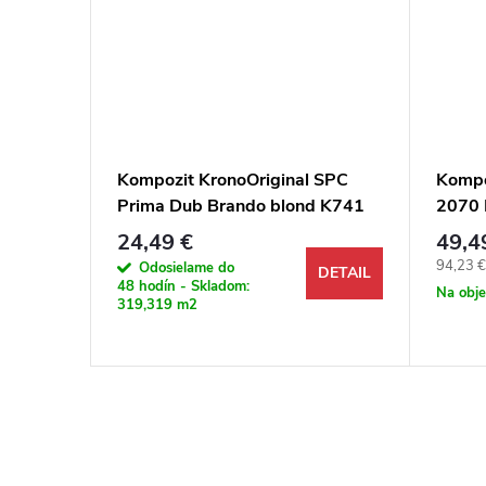
 SPC
Kompozit KronoOriginal SPC
Kompo
et K742
Prima Dub Brando blond K741
2070 
M4V
24,49 €
49,4
Jednotk
94,23 €
Odosielame do
DETAIL
DETAIL
48 hodín - Skladom:
Na obj
319,319 m2