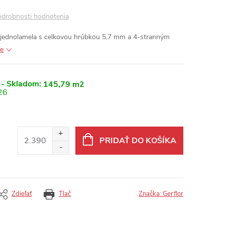
drobnosti hodnotenia
 jednolamela s celkovou hrúbkou 5,7 mm a 4-stranným
ie
 - Skladom:
145,79 m2
26
PRIDAŤ DO KOŠÍKA
Zdieľať
Tlač
Značka:
Gerflor