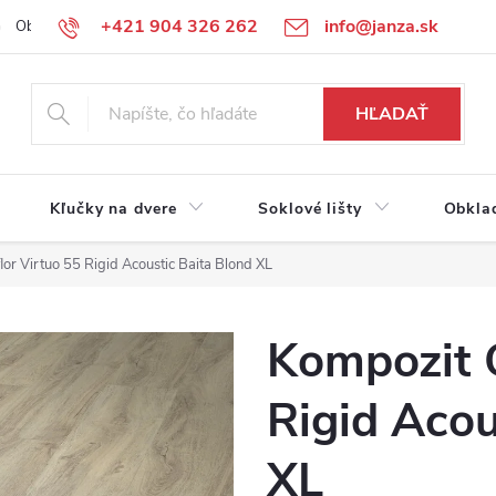
+421 904 326 262
info@janza.sk
Obchodné podmienky
Reklamačné podmienky
Podmienky ochra
HĽADAŤ
Kľučky na dvere
Soklové lišty
Obkla
or Virtuo 55 Rigid Acoustic Baita Blond XL
Kompozit G
Rigid Acou
XL