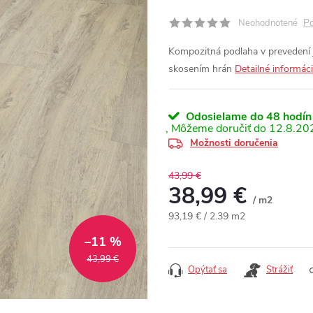
Po
Neohodnotené
Kompozitná podlaha v prevedení
skosením hrán
Detailné informác
Odosielame do 48 hodín
12.8.20
Možnosti doručenia
43,99 €
38,99 €
/ m2
Jednotková cena:
93,19 € / 2.39 m2
–11 %
43,99 €
Opýtať sa
Strážiť