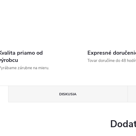
Kvalita priamo od
Expresné doručeni
výrobcu
Tovar doručíme do 48 hodín
yrábame zárubne na mieru.
DISKUSIA
Dodat