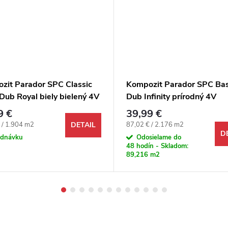
zit Parador SPC Classic
Kompozit Parador SPC Bas
Dub Royal biely bielený 4V
Dub Infinity prírodný 4V
9 €
39,99 €
ová cena:
Jednotková cena:
 / 1.904 m2
87,02 € / 2.176 m2
DETAIL
D
ednávku
Odosielame do
48 hodín - Skladom:
89,216 m2