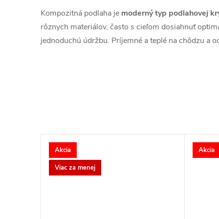
Kompozitná podlaha je
moderný typ podlahovej kry
rôznych materiálov, často s cieľom dosiahnuť optimá
jednoduchú údržbu. Príjemné a teplé na chôdzu a o
Akcia
Akcia
Viac za menej