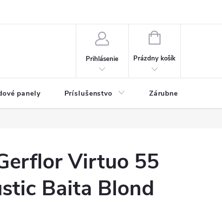
ny osobných údajov
Blog
NÁKUPNÝ KOŠÍK
Prázdny košík
Prihlásenie
dové panely
Príslušenstvo
Zárubne
Stave
erflor Virtuo 55
stic Baita Blond