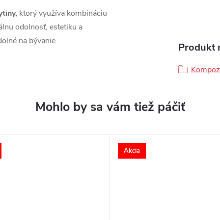
tiny,
ktorý využíva kombináciu
lnu odolnosť, estetiku a
dolné na bývanie.
Produkt n
Kompozi
Akcia