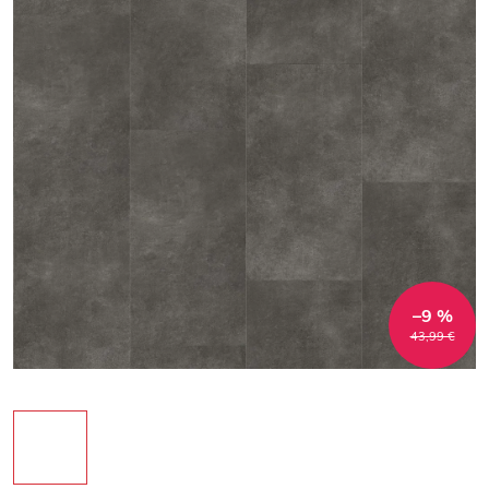
–9 %
43,99 €