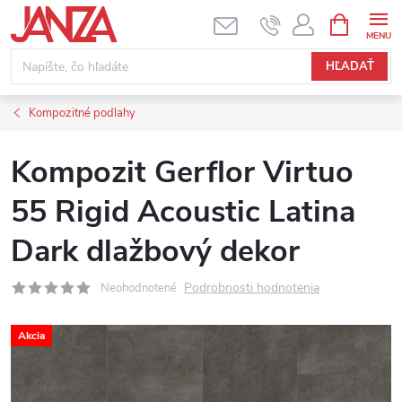
Prejsť na obsah
NÁKUPNÝ
HĽADAŤ
Kompozitné podlahy
Kompozit Gerflor Virtuo
55 Rigid Acoustic Latina
Dark dlažbový dekor
Podrobnosti hodnotenia
Neohodnotené
Akcia