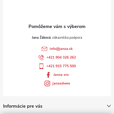
Jana Žáková
info
@
janza.sk
+421 904 326 262
+421 915 775 500
Janza sro
janzadvere
Informácie pre vás