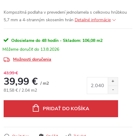
Kompozitná podlaha v prevedení jednolamela s celkovou hrúbkou
5,7 mm a 4-stranným skosením hrán
Detailné informácie
Odosielame do 48 hodín - Skladom:
106,08 m2
13.8.2026
Možnosti doručenia
43,99 €
39,99 €
/ m2
Jednotková cena:
81,58 € / 2.04 m2
PRIDAŤ DO KOŠÍKA