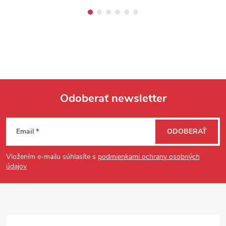
Odoberať newsletter
Zápätie
Email
ODOBERAŤ
Vložením e-mailu súhlasíte s
podmienkami ochrany osobných
údajov