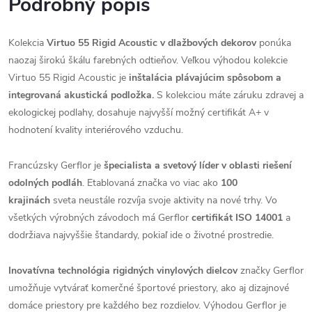
Podrobný popis
Kolekcia
Virtuo 55 Rigid Acoustic
v dlažbových dekorov
ponúka
naozaj širokú škálu farebných odtieňov. Veľkou výhodou kolekcie
Virtuo 55 Rigid Acoustic je
inštalácia plávajúcim spôsobom a
integrovaná akustická podložka.
S kolekciou máte záruku zdravej a
ekologickej podlahy, dosahuje najvyšší možný certifikát A+ v
hodnotení kvality interiérového vzduchu.
Francúzsky Gerflor je
špecialista a svetový líder v oblasti riešení
odolných podláh
. Etablovaná značka vo viac ako
100
krajinách
sveta neustále rozvíja svoje aktivity na nové trhy. Vo
všetkých výrobných závodoch má Gerflor
certifikát ISO 14001
a
dodržiava najvyššie štandardy, pokiaľ ide o životné prostredie.
Inovatívna technológia rigidných vinylových dielcov
značky Gerflor
umožňuje vytvárať komerčné športové priestory, ako aj dizajnové
domáce priestory pre každého bez rozdielov. Výhodou Gerflor je