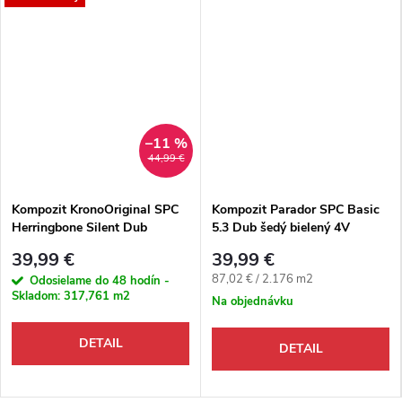
–11 %
44,99 €
Kompozit KronoOriginal SPC
Kompozit Parador SPC Basic
Herringbone Silent Dub
5.3 Dub šedý bielený 4V
Natural Montanara K804 M4V
39,99 €
39,99 €
Jednotková cena:
87,02 € / 2.176 m2
Odosielame do 48 hodín -
Skladom:
317,761 m2
Na objednávku
DETAIL
DETAIL