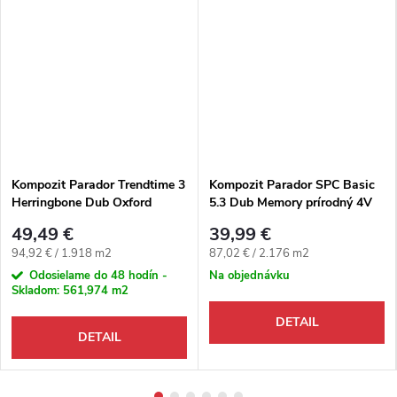
Kompozit Parador Trendtime 3
Kompozit Parador SPC Basic
Herringbone Dub Oxford
5.3 Dub Memory prírodný 4V
karamelovo-hnedý M4V
49,49 €
39,99 €
Jednotková cena:
Jednotková cena:
94,92 € / 1.918 m2
87,02 € / 2.176 m2
Odosielame do 48 hodín -
Na objednávku
Skladom:
561,974 m2
DETAIL
DETAIL