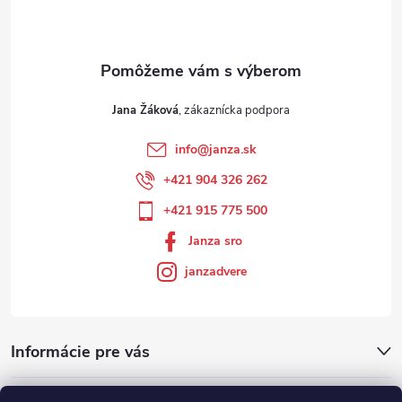
Jana Žáková
info
@
janza.sk
+421 904 326 262
+421 915 775 500
Janza sro
janzadvere
Informácie pre vás
Facebook