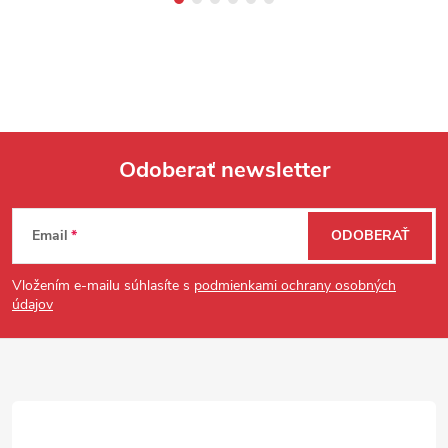
Odoberať newsletter
Zápätie
Email
ODOBERAŤ
Vložením e-mailu súhlasíte s
podmienkami ochrany osobných
údajov