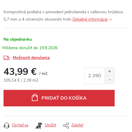
Kompozitná podlaha v prevedení jednolamela s celkovou hrúbkou
5,7 mm a 4-stranným skosením hrán
Detailné informácie
Na objednávku
19.8.2026
Možnosti doručenia
43,99 €
/ m2
Jednotková cena:
105,14 € / 2.39 m2
PRIDAŤ DO KOŠÍKA
Opýtať sa
Strážiť
Zdieľať