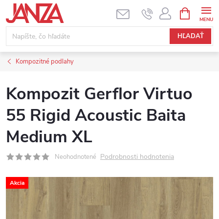
Prejsť na obsah
NÁKUPNÝ
HĽADAŤ
Kompozitné podlahy
Kompozit Gerflor Virtuo
55 Rigid Acoustic Baita
Medium XL
Podrobnosti hodnotenia
Neohodnotené
Akcia