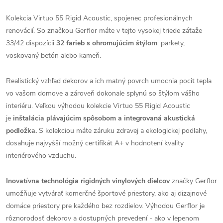
Kolekcia Virtuo 55 Rigid Acoustic, spojenec profesionálnych
renovácií. So značkou Gerflor máte v tejto vysokej triede záťaže
33/42 dispozícii
32 farieb s ohromujúcim štýlom
: parkety,
voskovaný betón alebo kameň.
Realistický vzhľad dekorov a ich matný povrch umocnia pocit tepla
vo vašom domove a zároveň dokonale splynú so štýlom vášho
interiéru. Veľkou výhodou kolekcie Virtuo 55 Rigid Acoustic
je
inštalácia plávajúcim spôsobom a integrovaná akustická
podložka.
S kolekciou máte záruku zdravej a ekologickej podlahy,
dosahuje najvyšší možný certifikát A+ v hodnotení kvality
interiérového vzduchu.
Inovatívna technológia rigidných vinylových dielcov
značky Gerflor
umožňuje vytvárať komerčné športové priestory, ako aj dizajnové
domáce priestory pre každého bez rozdielov. Výhodou Gerflor je
rôznorodosť dekorov a dostupných prevedení - ako v lepenom