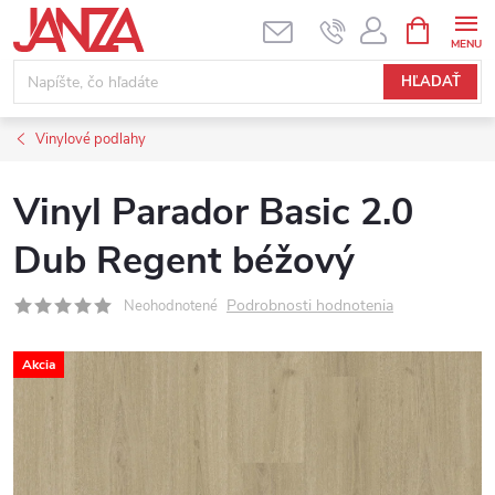
Prejsť na obsah
NÁKUPNÝ
HĽADAŤ
Vinylové podlahy
Vinyl Parador Basic 2.0
Dub Regent béžový
Podrobnosti hodnotenia
Neohodnotené
Akcia