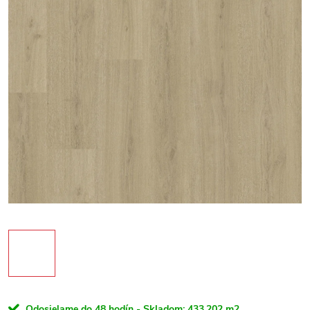
Odosielame do 48 hodín - Skladom:
433,202 m2