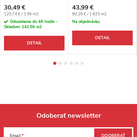
30,49 €
43,99 €
Jednotková cena:
Jednotková cena:
120,74 € / 3.96 m2
80,28 € / 1.825 m2
Odosielame do 48 hodín -
Na objednávku
Skladom:
142,56 m2
DETAIL
DETAIL
Odoberať newsletter
Zápätie
Email
ODOBERAŤ