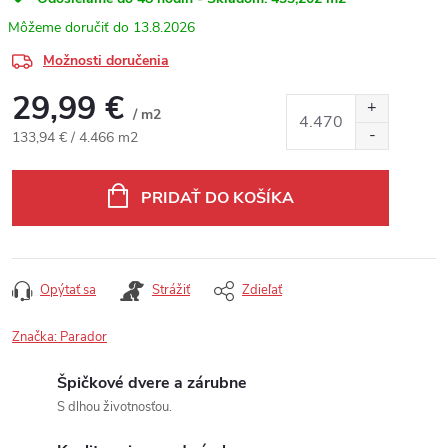
13.8.2026
Možnosti doručenia
29,99 €
/ m2
Jednotková cena:
133,94 € / 4.466 m2
PRIDAŤ DO KOŠÍKA
Opýtať sa
Strážiť
Zdieľať
Značka:
Parador
Špičkové dvere a zárubne
S dlhou životnosťou.