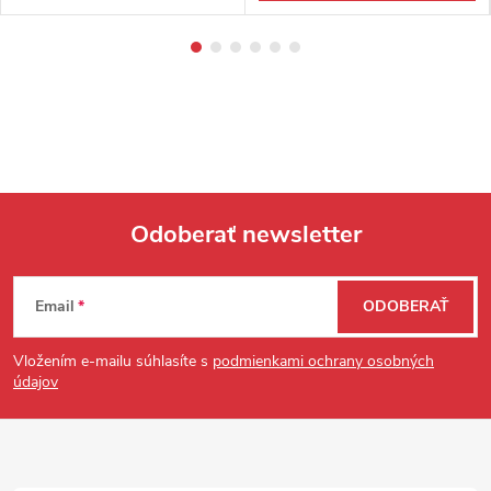
Odoberať newsletter
Zápätie
Email
ODOBERAŤ
Vložením e-mailu súhlasíte s
podmienkami ochrany osobných
údajov