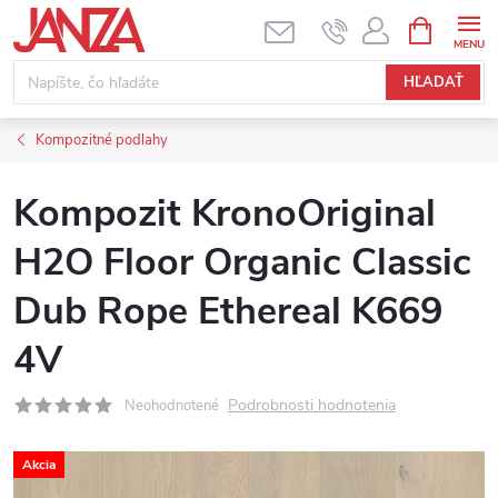
Prejsť na obsah
NÁKUPNÝ
HĽADAŤ
Kompozitné podlahy
Kompozit KronoOriginal
H2O Floor Organic Classic
Dub Rope Ethereal K669
4V
Podrobnosti hodnotenia
Neohodnotené
Akcia