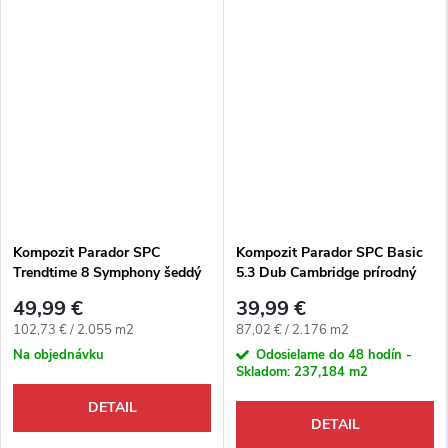
Kompozit Parador SPC
Kompozit Parador SPC Basic
Trendtime 8 Symphony šeddý
5.3 Dub Cambridge prírodný
prírodný 4V
4V
49,99 €
39,99 €
Jednotková cena:
Jednotková cena:
102,73 € / 2.055 m2
87,02 € / 2.176 m2
Na objednávku
Odosielame do 48 hodín -
Skladom:
237,184 m2
DETAIL
DETAIL