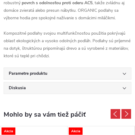
robustný
povrch s odolnosťou proti oderu AC5
, takže zvládnu aj
domáce zvieratá alebo presun nábytku. ORGANIC podlahy sa
výborne hodia pre spokojné nažívanie s domácimi miláčikmi.
Kompozitné podlahy svojou multifunkčnosťou použitia pokrývajú
oblasť ekologických a vysoko odolných podláh. Podlahy sú príjemné
na dotyk, štruktúrou pripomínajú drevo a sú vyrobené z materiálov,
ktoré sú teplé pri chôdzi.
Parametre produktu
Diskusia
Akcia
Akcia