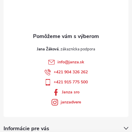
Jana Žáková
info
@
janza.sk
+421 904 326 262
+421 915 775 500
Janza sro
janzadvere
Informácie pre vás