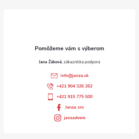
Jana Žáková
info
@
janza.sk
+421 904 326 262
+421 915 775 500
Janza sro
janzadvere