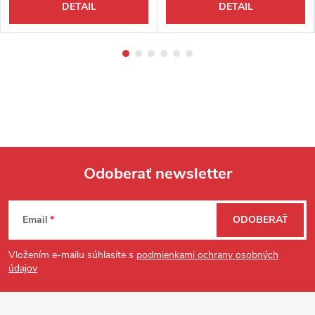
DETAIL
DETAIL
Odoberať newsletter
Zápätie
Email
ODOBERAŤ
Vložením e-mailu súhlasíte s
podmienkami ochrany osobných
údajov