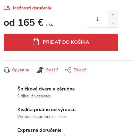
Možnosti doručenia
od
165 €
/ ks
Jednotková cena:
PRIDAŤ DO KOŠÍKA
Opýtať sa
Strážiť
Zdieľať
Špičkové dvere a zárubne
S dlhou životnosťou.
Kvalita priamo od výrobcu
Vyrábame zárubne na mieru.
Expresné doručenie