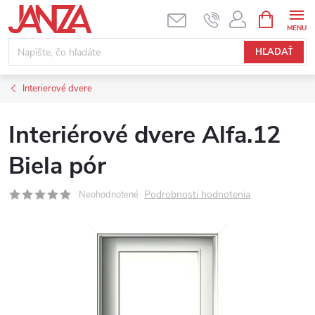
Prejsť na obsah
NÁKUPNÝ
HĽADAŤ
Interierové dvere
Interiérové dvere Alfa.12
Biela pór
Podrobnosti hodnotenia
Neohodnotené