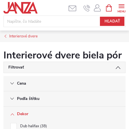
Prejsť na obsah
NÁKUPNÝ
HĽADAŤ
Interierové dvere
Interierové dvere biela pór
Filtrovať
Cena
Podľa štítku
Dekor
Dub halifax
38