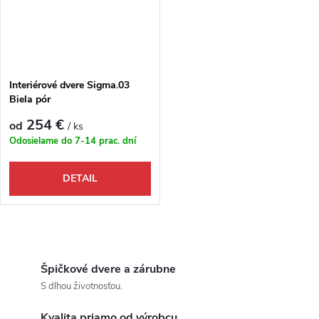
Interiérové dvere Sigma.03
Biela pór
254 €
od
/ ks
Odosielame do 7-14 prac. dní
DETAIL
Ovládacie prvky výpisu
Špičkové dvere a zárubne
S dlhou životnosťou.
Kvalita priamo od výrobcu