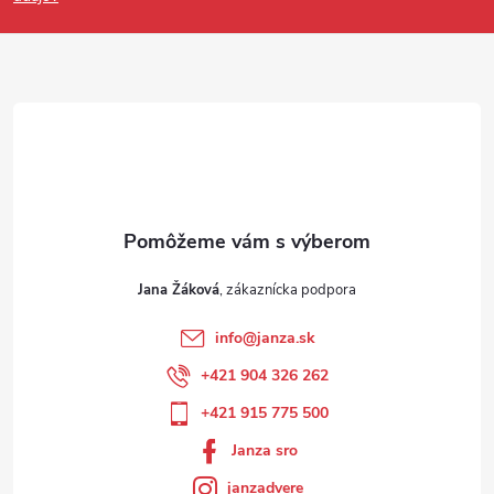
Jana Žáková
info
@
janza.sk
+421 904 326 262
+421 915 775 500
Janza sro
janzadvere