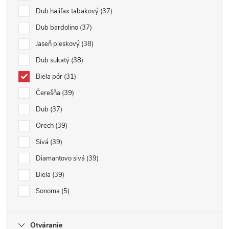
Dub halifax tabakový
37
Dub bardolino
37
Jaseň pieskový
38
Dub sukatý
38
Biela pór
31
Čerešňa
39
Dub
37
Orech
39
Sivá
39
Diamantovo sivá
39
Biela
39
Sonoma
5
Otváranie