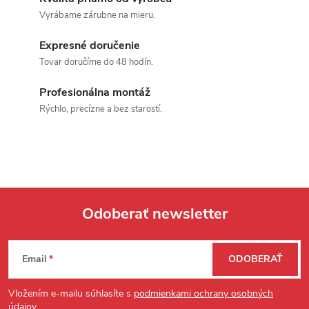
Vyrábame zárubne na mieru.
Expresné doručenie
Tovar doručíme do 48 hodín.
Profesionálna montáž
Rýchlo, precízne a bez starostí.
Odoberať newsletter
Zápätie
Email
ODOBERAŤ
Vložením e-mailu súhlasíte s
podmienkami ochrany osobných
údajov