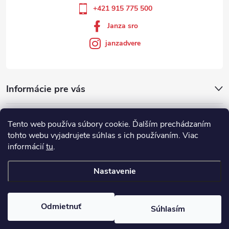
+421 915 775 500
Janza sro
janzadvere
Informácie pre vás
Facebook
Tento web používa súbory cookie. Ďalším prechádzaním
tohto webu vyjadrujete súhlas s ich používaním. Viac
informácií
tu
.
Showroom
Nastavenie
Copyright 2026
Janza.sk
. Všetky práva vyhradené.
Odmietnuť
Súhlasím
Vytvoril Shoptet