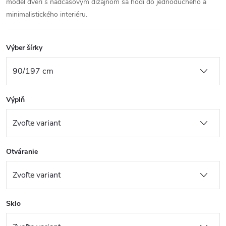
model dverí s nadčasovým dizajnom sa hodí do jednoduchého a
minimalistického interiéru.
Výber šírky
Výplň
Otváranie
Sklo