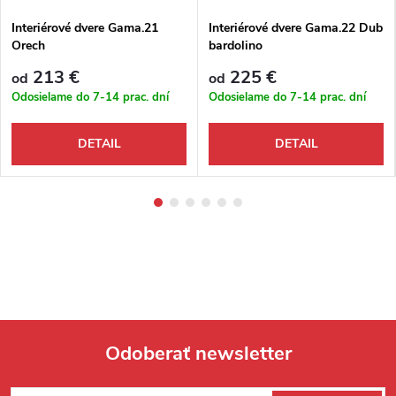
Interiérové dvere Gama.21
Interiérové dvere Gama.22 Dub
Orech
bardolino
213 €
225 €
od
od
Odosielame do 7-14 prac. dní
Odosielame do 7-14 prac. dní
DETAIL
DETAIL
Odoberať newsletter
Zápätie