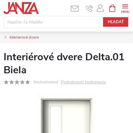
Prejsť na obsah
NÁKUPNÝ
HĽADAŤ
Interierové dvere
Interiérové dvere Delta.01
Biela
Podrobnosti hodnotenia
Neohodnotené