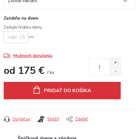
Zarubňa na dvere
Zadajte hrúbku steny:
cm
Možnosti doručenia
od
175 €
/ ks
Jednotková cena:
PRIDAŤ DO KOŠÍKA
Opýtať sa
Strážiť
Zdieľať
Špičkové dvere a zárubne