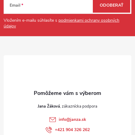
Email
ODOBERAŤ
Vložením e-mailu súhlasíte s
podmienkami ochrany osobných
údajov
Jana Žáková
info
@
janza.sk
+421 904 326 262